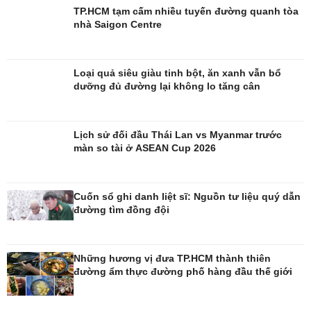
TP.HCM tạm cấm nhiều tuyến đường quanh tòa
nhà Saigon Centre
Loại quả siêu giàu tinh bột, ăn xanh vẫn bổ
dưỡng đủ đường lại không lo tăng cân
Giải trí
Du lịch
Nghệ sĩ
Tư vấn
Lịch sử đối đầu Thái Lan vs Myanmar trước
Thời trang
Săn Tour
màn so tài ở ASEAN Cup 2026
Sao Việt
check-in
Cuốn sổ ghi danh liệt sĩ: Nguồn tư liệu quý dẫn
đường tìm đồng đội
Những hương vị đưa TP.HCM thành thiên
đường ẩm thực đường phố hàng đầu thế giới