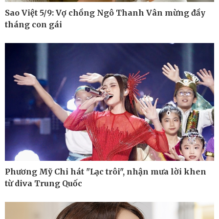
Sao Việt 5/9: Vợ chồng Ngô Thanh Vân mừng đầy
tháng con gái
Pháp luật
Thể thao
Vụ án
Pickleball
Tin nóng
Bóng đá quốc tế
Tư vấn luật
Bóng đá Việt Nam
Thế giới thể thao
Lịch thi đấu bóng đá
eSports
Hậu trường
Phương Mỹ Chi hát "Lạc trôi", nhận mưa lời khen
từ diva Trung Quốc