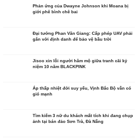
Phản ứng của Dwayne Johnson khi Moana bị
giới phê bình chê bai
Đời sống
Văn hóa
Nhà đẹp
Sân khấu - Điện ảnh
Đại tướng Phan Văn Giang: Cấp phép UAV phải
Tình yêu - Gia đình
Văn học
gắn với định danh để bảo vệ bầu trời
Blog
Âm nhạc
Di sản
Jisoo xin lỗi người hâm mộ giữa tranh cãi kỷ
niệm 10 năm BLACKPINK
Áp thấp nhiệt đới suy yếu, Vịnh Bắc Bộ vẫn có
gió mạnh
Tìm kiếm 3 nữ du khách mất tích khi đang chụp
ảnh tại bán đảo Sơn Trà, Đà Nẵng