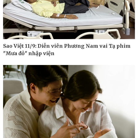
Kinh tế
Thị trường
Bất động sản
Giá vàng
Khởi nghiệp
Tiêu dùng
Tỷ giá
Chứng khoán
Sao Việt 11/9: Diễn viên Phương Nam vai Tạ phim
Giá cà phê
"Mưa đỏ" nhập viện