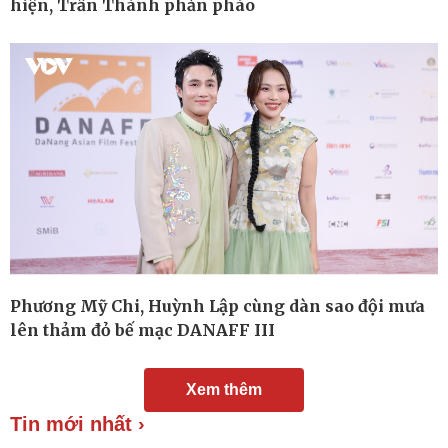
hiện, Trấn Thành phản pháo
Chuyển đổi số
Nhi khoa
Nam khoa
Làm đẹp - giảm cân
Phòng mạch online
Ăn sạch sống khỏe
Phương Mỹ Chi, Huỳnh Lập cùng dàn sao đội mưa
lên thảm đỏ bế mạc DANAFF III
Xem thêm
Tin mới nhất ›