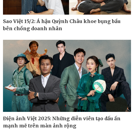
Sao Việt 15/2: Á hậu Quỳnh Châu khoe bụng bầu
bên chồng doanh nhân
Điện ảnh Việt 2025: Những diễn viên tạo dấu ấn
Thế giới
Multimedia
mạnh mẽ trên màn ảnh rộng
Quan sát
Ảnh