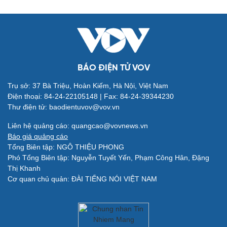
BÁO ĐIỆN TỬ VOV
Trụ sở: 37 Bà Triệu, Hoàn Kiếm, Hà Nội, Việt Nam
Điện thoại: 84-24-22105148 | Fax: 84-24-39344230
Thư điện tử: baodientuvov@vov.vn
Quân sự - Quốc phòng
Vũ khí
Liên hệ quảng cáo: quangcao@vovnews.vn
Việt Nam
Báo giá quảng cáo
Phân tích
Tổng Biên tập: NGÔ THIỆU PHONG
Phó Tổng Biên tập: Nguyễn Tuyết Yến, Phạm Công Hân, Đặng
Thị Khanh
Cơ quan chủ quản: ĐÀI TIẾNG NÓI VIỆT NAM