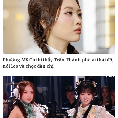
Phương Mỹ Chi bị thầy Trấn Thành phê vì thái độ,
nói leo và chọc đàn chị
Ô tô - Xe máy
Doanh nghiệp
Ô tô
Thông tin doanh nghiệp
Xe máy
Doanh nghiệp 24h
Tư vấn
Doanh nhân
Vì cộng đồng