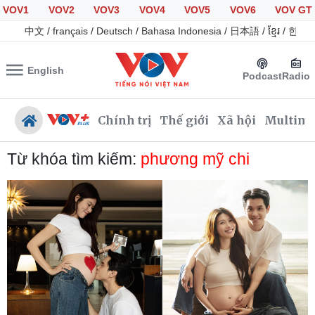
VOV1
VOV2
VOV3
VOV4
VOV5
VOV6
VOV GT
中文
/
français
/
Deutsch
/
Bahasa Indonesia
/
日本語
/
ខ្មែរ
/
한국
English
Podcast
Radio
Chính trị
Thế giới
Xã hội
Multime
Từ khóa tìm kiếm:
phương mỹ chi
Chính trị
Xã hội
Đảng
Tin 24h
Tổ chức nhân sự
Giáo dục
Quốc hội
Dự báo thời tiết
Nhận diện sự thật
Dấu ấn VOV
Việc làm
Biển đảo