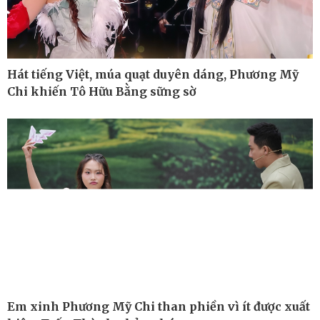
Hát tiếng Việt, múa quạt duyên dáng, Phương Mỹ
Chi khiến Tô Hữu Bằng sững sờ
Công nghệ
Sức khỏe
Sành điệu
Dinh dưỡng - món ngon
Tin Công nghệ
Cây thuốc
Em xinh Phương Mỹ Chi than phiền vì ít được xuất
Trải nghiệm
Sản phụ khoa