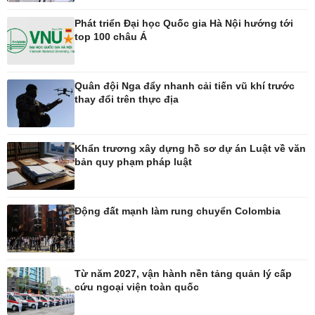
Phát triển Đại học Quốc gia Hà Nội hướng tới
Thế giới
Multimedia
top 100 châu Á
Quan sát
Ảnh
Cuộc sống đó đây
Video
Hồ sơ
E-Magazine
Quân đội Nga đẩy nhanh cải tiến vũ khí trước
Infographic
thay đổi trên thực địa
Kinh tế
Thị trường
Khẩn trương xây dựng hồ sơ dự án Luật về văn
Bất động sản
Tiêu dùng
bản quy phạm pháp luật
Khởi nghiệp
Giá vàng
Tỷ giá
Chứng khoán
Động đất mạnh làm rung chuyển Colombia
Xổ số 3 miền
Giá cà phê
Từ năm 2027, vận hành nền tảng quản lý cấp
Pháp luật
Thể thao
cứu ngoại viện toàn quốc
Vụ án
Pickleball
Tin nóng
Bóng đá Việt Nam