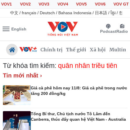
VOV1
VOV2
VOV3
VOV4
VOV5
VOV6
VOV GT
中文
/
français
/
Deutsch
/
Bahasa Indonesia
/
日本語
/
ខ្មែរ
/
한국
English
Podcast
Radio
Chính trị
Thế giới
Xã hội
Multime
Từ khóa tìm kiếm:
quân nhân triều tiên
Tin mới nhất ›
Chính trị
Xã hội
Giá cà phê hôm nay 11/8: Giá cà phê trong nước
Đảng
Tin 24h
tăng 200 đồng/kg
Tổ chức nhân sự
Dự báo thời tiết
Quốc hội
Giáo dục
Nhận diện sự thật
Dấu ấn VOV
Tổng Bí thư, Chủ tịch nước Tô Lâm đến
Việc làm
Canberra, thúc đẩy quan hệ Việt Nam - Australia
Biển đảo