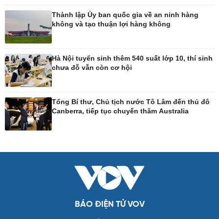
Tư vấn luật
Bóng đá quốc tế
Thành lập Ủy ban quốc gia về an ninh hàng
Thế giới thể thao
không và tạo thuận lợi hàng không
Lịch thi đấu bóng đá
eSports
Hậu trường
Hà Nội tuyển sinh thêm 540 suất lớp 10, thí sinh
chưa đỗ vẫn còn cơ hội
Ô tô - Xe máy
Doanh nghiệp
Ô tô
Thông tin doanh nghiệp
Tổng Bí thư, Chủ tịch nước Tô Lâm đến thủ đô
Xe máy
Doanh nghiệp 24h
Canberra, tiếp tục chuyến thăm Australia
Tư vấn
Doanh nhân
Vì cộng đồng
Công nghệ
Sức khỏe
Sành điệu
Dinh dưỡng - món ngon
Tin Công nghệ
Cây thuốc
Trải nghiệm
Sản phụ khoa
BÁO ĐIỆN TỬ VOV
Chuyển đổi số
Nhi khoa
Nam khoa