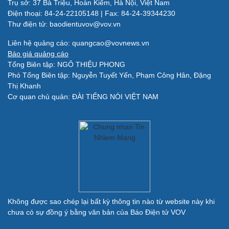
Trụ sở: 37 Bà Triệu, Hoàn Kiếm, Hà Nội, Việt Nam
Làm đẹp - giảm cân
Điện thoại: 84-24-22105148 | Fax: 84-24-39344230
Phòng mạch online
Thư điện tử: baodientuvov@vov.vn
Ăn sạch sống khỏe
Liên hệ quảng cáo: quangcao@vovnews.vn
Báo giá quảng cáo
Đời sống
Văn hóa
Tổng Biên tập: NGÔ THIỆU PHONG
Phó Tổng Biên tập: Nguyễn Tuyết Yến, Phạm Công Hân, Đặng
Nhà đẹp
Sân khấu - Điện ảnh
Thị Khanh
Blog
Văn học
Cơ quan chủ quản: ĐÀI TIẾNG NÓI VIỆT NAM
Tình yêu - Gia đình
Âm nhạc
Di sản
Giải trí
Du lịch
Nghệ sĩ
Tư vấn
Thời trang
Săn Tour
Sao Việt
check-in
Không được sao chép lại bất kỳ thông tin nào từ website này khi
chưa có sự đồng ý bằng văn bản của Báo Điện tử VOV
Quân sự - Quốc phòng
Vũ khí