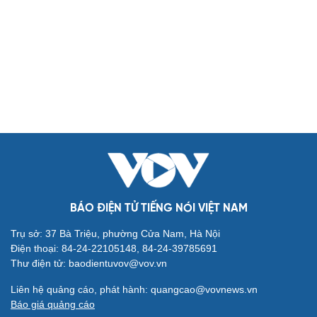
Biển đảo
Thế giới
Multimedia
Quan sát
Video
Cuộc sống đó đây
Ảnh
Hồ sơ
E-Magazine
Infographic
Kinh tế
Thị trường
Bất động sản
Giá vàng
Khởi nghiệp
Tiêu dùng
Tỷ giá
Chứng khoán
Giá cà phê
BÁO ĐIỆN TỬ TIẾNG NÓI VIỆT NAM
Pháp luật
Quân sự - Quốc phòng
Trụ sở: 37 Bà Triệu, phường Cửa Nam, Hà Nội
Vụ án
Vũ khí
Điện thoại: 84-24-22105148, 84-24-39785691
Tin nóng
Việt Nam
Thư điện tử: baodientuvov@vov.vn
Tư vấn luật
Phân tích
Liên hệ quảng cáo, phát hành: quangcao@vovnews.vn
Thể thao
Ô tô - Xe máy
Báo giá quảng cáo
Bóng đá
Ô tô