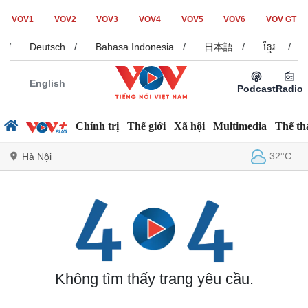
VOV1
VOV2
VOV3
VOV4
VOV5
VOV6
VOV GT
/
Deutsch
/
Bahasa Indonesia
/
日本語
/
ខ្មែរ
/
English
Podcast
Radio
Chính trị
Thế giới
Xã hội
Multimedia
Thể th
32°C
Hà Nội
Chính trị
Xã hội
Đảng
Tin 24h
Tổ chức nhân sự
Dự báo thời tiết
Quốc hội
Giáo dục
Không tìm thấy trang yêu cầu.
Nhận diện sự thật
Dấu ấn VOV
Việc làm