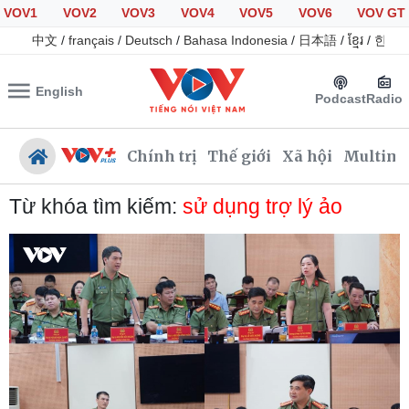
VOV1
VOV2
VOV3
VOV4
VOV5
VOV6
VOV GT
中文
/
français
/
Deutsch
/
Bahasa Indonesia
/
日本語
/
ខ្មែរ
/
한국
English
Podcast
Radio
Chính trị
Thế giới
Xã hội
Multime
Từ khóa tìm kiếm:
sử dụng trợ lý ảo
Chính trị
Xã hội
Đảng
Tin 24h
Tổ chức nhân sự
Giáo dục
Quốc hội
Dự báo thời tiết
Nhận diện sự thật
Dấu ấn VOV
Việc làm
Biển đảo