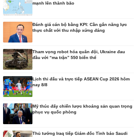
mạnh lên thành bão
Pháp luật
Thể thao
Vụ án
Pickleball
Đánh giá cán bộ bằng KPI: Cần gắn năng lực
Tin nóng
Bóng đá quốc tế
thực chất với thu nhập xứng đáng
Tư vấn luật
Bóng đá Việt Nam
Thế giới thể thao
Lịch thi đấu bóng đá
Tham vọng robot hóa quân đội, Ukraine đau
eSports
đầu với “ma trận” 550 biến thể
Hậu trường
Lịch thi đấu và trực tiếp ASEAN Cup 2026 hôm
nay 8/8
Ô tô - Xe máy
Doanh nghiệp
Ô tô
Thông tin doanh nghiệp
Mỹ thúc đẩy chiến lược khoáng sản quan trọng
Xe máy
Doanh nghiệp 24h
phục vụ quốc phòng
Tư vấn
Doanh nhân
Vì cộng đồng
Thủ tướng Iraq tiếp Giám đốc Tình báo Saudi