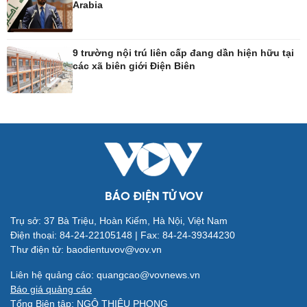
Arabia
Công nghệ
Sức khỏe
Sành điệu
Dinh dưỡng - món ngon
9 trường nội trú liên cấp đang dần hiện hữu tại
các xã biên giới Điện Biên
Tin Công nghệ
Cây thuốc
Trải nghiệm
Sản phụ khoa
Chuyển đổi số
Nhi khoa
Nam khoa
Làm đẹp - giảm cân
Phòng mạch online
Ăn sạch sống khỏe
BÁO ĐIỆN TỬ VOV
Trụ sở: 37 Bà Triệu, Hoàn Kiếm, Hà Nội, Việt Nam
Đời sống
Văn hóa
Điện thoại: 84-24-22105148 | Fax: 84-24-39344230
Nhà đẹp
Sân khấu - Điện ảnh
Thư điện tử: baodientuvov@vov.vn
Tình yêu - Gia đình
Văn học
Blog
Âm nhạc
Liên hệ quảng cáo: quangcao@vovnews.vn
Di sản
Báo giá quảng cáo
Tổng Biên tập: NGÔ THIỆU PHONG