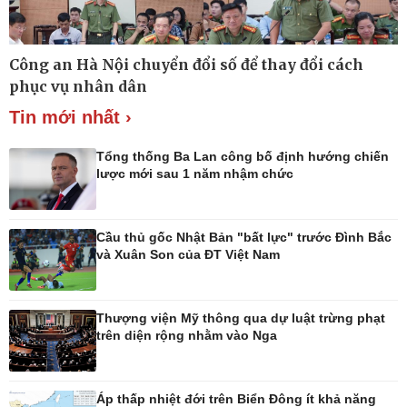
Công an Hà Nội chuyển đổi số để thay đổi cách
Thế giới
Multimedia
phục vụ nhân dân
Quan sát
Ảnh
Tin mới nhất ›
Cuộc sống đó đây
Video
Hồ sơ
E-Magazine
Infographic
Tổng thống Ba Lan công bố định hướng chiến
lược mới sau 1 năm nhậm chức
Cầu thủ gốc Nhật Bản "bất lực" trước Đình Bắc
Kinh tế
Thị trường
và Xuân Son của ĐT Việt Nam
Bất động sản
Giá vàng
Khởi nghiệp
Tiêu dùng
Tỷ giá
Thượng viện Mỹ thông qua dự luật trừng phạt
Chứng khoán
trên diện rộng nhằm vào Nga
Giá cà phê
Áp thấp nhiệt đới trên Biển Đông ít khả năng