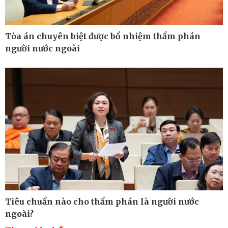
Tòa án chuyên biệt được bổ nhiệm thẩm phán
người nước ngoài
Thế giới
Multimedia
Quan sát
Ảnh
Cuộc sống đó đây
Video
Hồ sơ
E-Magazine
Infographic
Kinh tế
Thị trường
Bất động sản
Giá vàng
Tiêu chuẩn nào cho thẩm phán là người nước
Khởi nghiệp
Tiêu dùng
Tỷ giá
ngoài?
Chứng khoán