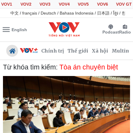
VOV1
VOV2
VOV3
VOV4
VOV5
VOV6
VOV GT
中文
/
français
/
Deutsch
/
Bahasa Indonesia
/
日本語
/
ខ្មែរ
/
한국
English
Podcast
Radio
Chính trị
Thế giới
Xã hội
Multime
Từ khóa tìm kiếm:
Tòa án chuyên biệt
Chính trị
Xã hội
Đảng
Tin 24h
Tổ chức nhân sự
Giáo dục
Quốc hội
Dự báo thời tiết
Nhận diện sự thật
Dấu ấn VOV
Việc làm
Biển đảo