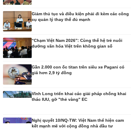
Ô tô
Thông tin doanh nghiệp
Giảm thủ tục và điều kiện phải đi kèm các công
Xe máy
Doanh nghiệp 24h
cụ quản lý thay thế đủ mạnh
Tư vấn
Doanh nhân
Vì cộng đồng
“Chạm Việt Nam 2026”: Cùng thế hệ trẻ nuôi
dưỡng văn hóa Việt trên không gian số
Gần 2.000 con ốc titan trên siêu xe Pagani có
Công nghệ
Sức khỏe
giá hơn 2,9 tỷ đồng
Sành điệu
Dinh dưỡng - món ngon
Tin Công nghệ
Cây thuốc
Trải nghiệm
Sản phụ khoa
Vĩnh Long triển khai các giải pháp chống khai
Chuyển đổi số
Nhi khoa
thác IUU, gỡ "thẻ vàng" EC
Nam khoa
Làm đẹp - giảm cân
Phòng mạch online
Nghị quyết 10/NQ-TW: Việt Nam thể hiện cam
Ăn sạch sống khỏe
kết mạnh mẽ với cộng đồng nhà đầu tư