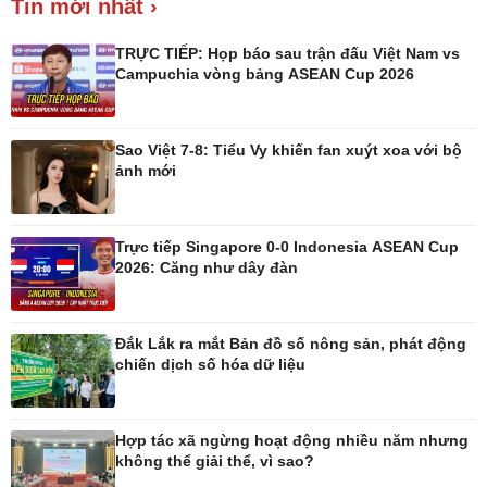
Tin mới nhất ›
Giá cà phê
TRỰC TIẾP: Họp báo sau trận đấu Việt Nam vs
Campuchia vòng bảng ASEAN Cup 2026
Sao Việt 7-8: Tiểu Vy khiến fan xuýt xoa với bộ
Pháp luật
Thể thao
ảnh mới
Vụ án
Pickleball
Tin nóng
Bóng đá quốc tế
Tư vấn luật
Bóng đá Việt Nam
Trực tiếp Singapore 0-0 Indonesia ASEAN Cup
Thế giới thể thao
2026: Căng như dây đàn
Lịch thi đấu bóng đá
eSports
Hậu trường
Đắk Lắk ra mắt Bản đồ số nông sản, phát động
chiến dịch số hóa dữ liệu
Hợp tác xã ngừng hoạt động nhiều năm nhưng
không thể giải thể, vì sao?
Ô tô - Xe máy
Doanh nghiệp