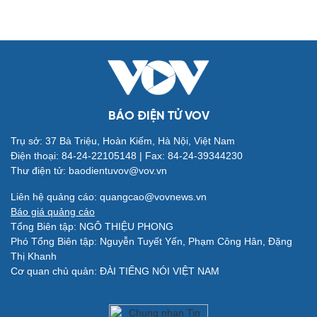
Đời sống
Văn hóa
Nhà đẹp
Sân khấu - Điện ảnh
Tình yêu - Gia đình
Văn học
BÁO ĐIỆN TỬ VOV
Blog
Âm nhạc
Di sản
Trụ sở: 37 Bà Triệu, Hoàn Kiếm, Hà Nội, Việt Nam
Điện thoại: 84-24-22105148 | Fax: 84-24-39344230
Thư điện tử: baodientuvov@vov.vn
Liên hệ quảng cáo: quangcao@vovnews.vn
Báo giá quảng cáo
Tổng Biên tập: NGÔ THIỆU PHONG
Giải trí
Du lịch
Phó Tổng Biên tập: Nguyễn Tuyết Yến, Phạm Công Hân, Đặng
Nghệ sĩ
Tư vấn
Thị Khanh
Thời trang
Săn Tour
Cơ quan chủ quản: ĐÀI TIẾNG NÓI VIỆT NAM
Sao Việt
check-in