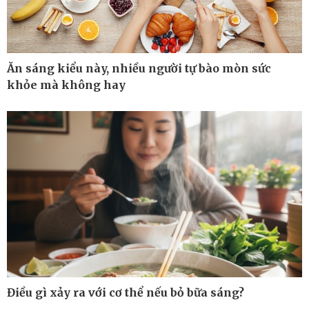
Ăn sáng kiểu này, nhiều người tự bào mòn sức
Thế giới
Multimedia
khỏe mà không hay
Quan sát
Ảnh
Cuộc sống đó đây
Video
Hồ sơ
E-Magazine
Infographic
Kinh tế
Thị trường
Bất động sản
Giá vàng
Khởi nghiệp
Tiêu dùng
Tỷ giá
Điều gì xảy ra với cơ thể nếu bỏ bữa sáng?
Chứng khoán