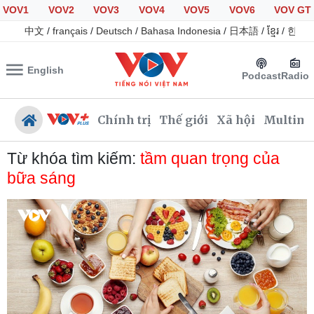
VOV1
VOV2
VOV3
VOV4
VOV5
VOV6
VOV GT
中文
/
français
/
Deutsch
/
Bahasa Indonesia
/
日本語
/
ខ្មែរ
/
한국
English
Podcast
Radio
Chính trị
Thế giới
Xã hội
Multime
Từ khóa tìm kiếm:
tầm quan trọng của
bữa sáng
Chính trị
Xã hội
Đảng
Tin 24h
Tổ chức nhân sự
Giáo dục
Quốc hội
Dự báo thời tiết
Nhận diện sự thật
Dấu ấn VOV
Việc làm
Biển đảo