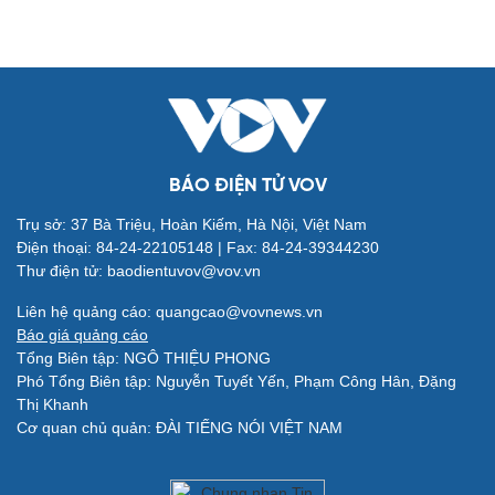
Đời sống
Văn hóa
Nhà đẹp
Sân khấu - Điện ảnh
Tình yêu - Gia đình
Văn học
BÁO ĐIỆN TỬ VOV
Blog
Âm nhạc
Di sản
Trụ sở: 37 Bà Triệu, Hoàn Kiếm, Hà Nội, Việt Nam
Điện thoại: 84-24-22105148 | Fax: 84-24-39344230
Thư điện tử: baodientuvov@vov.vn
Liên hệ quảng cáo: quangcao@vovnews.vn
Báo giá quảng cáo
Tổng Biên tập: NGÔ THIỆU PHONG
Giải trí
Du lịch
Phó Tổng Biên tập: Nguyễn Tuyết Yến, Phạm Công Hân, Đặng
Nghệ sĩ
Tư vấn
Thị Khanh
Thời trang
Săn Tour
Cơ quan chủ quản: ĐÀI TIẾNG NÓI VIỆT NAM
Sao Việt
check-in