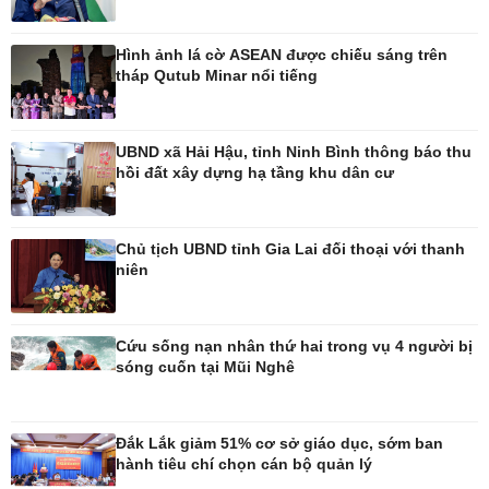
Ô tô - Xe máy
Doanh nghiệp
Ô tô
Thông tin doanh nghiệp
Xe máy
Doanh nghiệp 24h
Hình ảnh lá cờ ASEAN được chiếu sáng trên
tháp Qutub Minar nổi tiếng
Tư vấn
Doanh nhân
Vì cộng đồng
UBND xã Hải Hậu, tỉnh Ninh Bình thông báo thu
hồi đất xây dựng hạ tầng khu dân cư
Chủ tịch UBND tỉnh Gia Lai đối thoại với thanh
Công nghệ
Sức khỏe
niên
Sành điệu
Dinh dưỡng - món ngon
Tin Công nghệ
Cây thuốc
Trải nghiệm
Sản phụ khoa
Cứu sống nạn nhân thứ hai trong vụ 4 người bị
Chuyển đổi số
Nhi khoa
sóng cuốn tại Mũi Nghê
Nam khoa
Làm đẹp - giảm cân
Phòng mạch online
Đắk Lắk giảm 51% cơ sở giáo dục, sớm ban
Ăn sạch sống khỏe
hành tiêu chí chọn cán bộ quản lý