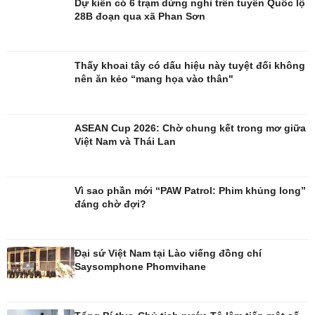
Dự kiến có 6 trạm dừng nghỉ trên tuyến Quốc lộ
28B đoạn qua xã Phan Sơn
Công nghệ
Sức khỏe
Thấy khoai tây có dấu hiệu này tuyệt đối không
Sành điệu
Dinh dưỡng - món ngon
nên ăn kẻo “mang họa vào thân"
Tin Công nghệ
Cây thuốc
Trải nghiệm
Sản phụ khoa
Chuyển đổi số
Nhi khoa
ASEAN Cup 2026: Chờ chung kết trong mơ giữa
Nam khoa
Việt Nam và Thái Lan
Làm đẹp - giảm cân
Phòng mạch online
Ăn sạch sống khỏe
Vì sao phần mới “PAW Patrol: Phim khủng long”
đáng chờ đợi?
Đại sứ Việt Nam tại Lào viếng đồng chí
Saysomphone Phomvihane