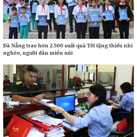
Đà Nẵng trao hơn 2.500 suất quà Tết tặng thiếu nhi
Pháp luật
Thể thao
nghèo, người dân miền núi
Vụ án
Pickleball
Tin nóng
Bóng đá Việt Nam
Tư vấn luật
Bóng đá quốc tế
Thế giới thể thao
Lịch thi đấu bóng đá
eSports
Hậu trường