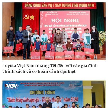
Kinh tế
Thị trường
Bất động sản
Tiêu dùng
Khởi nghiệp
Giá vàng
Tỷ giá
Toyota Việt Nam mang Tết đến với các gia đình
Chứng khoán
chính sách và có hoàn cảnh đặc biệt
Xổ số 3 miền
Giá cà phê