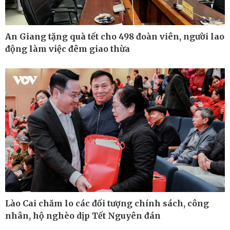
An Giang tặng quà tết cho 498 đoàn viên, người lao
động làm việc đêm giao thừa
Thế giới
Multimedia
Quan sát
Ảnh
Cuộc sống đó đây
Video
Hồ sơ
E-Magazine
Infographic
Lào Cai chăm lo các đối tượng chính sách, công
nhân, hộ nghèo dịp Tết Nguyên đán