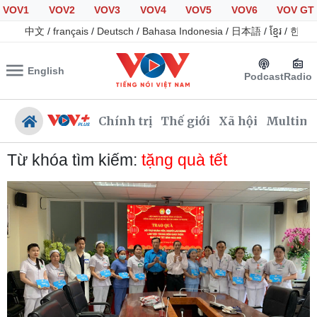
VOV1
VOV2
VOV3
VOV4
VOV5
VOV6
VOV GT
中文
/
français
/
Deutsch
/
Bahasa Indonesia
/
日本語
/
ខ្មែរ
/
한국
English
Podcast
Radio
Chính trị
Thế giới
Xã hội
Multime
Từ khóa tìm kiếm:
tặng quà tết
Chính trị
Xã hội
Đảng
Tin 24h
Tổ chức nhân sự
Dự báo thời tiết
Quốc hội
Giáo dục
Nhận diện sự thật
Dấu ấn VOV
Việc làm
Biển đảo