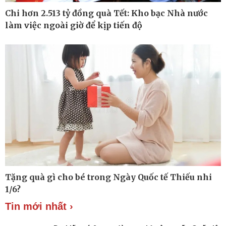
Chi hơn 2.513 tỷ đồng quà Tết: Kho bạc Nhà nước
làm việc ngoài giờ để kịp tiến độ
Ô tô - Xe máy
Doanh nghiệp
Ô tô
Thông tin doanh nghiệp
Xe máy
Doanh nghiệp 24h
Tư vấn
Doanh nhân
Vì cộng đồng
Tặng quà gì cho bé trong Ngày Quốc tế Thiếu nhi
1/6?
Tin mới nhất ›