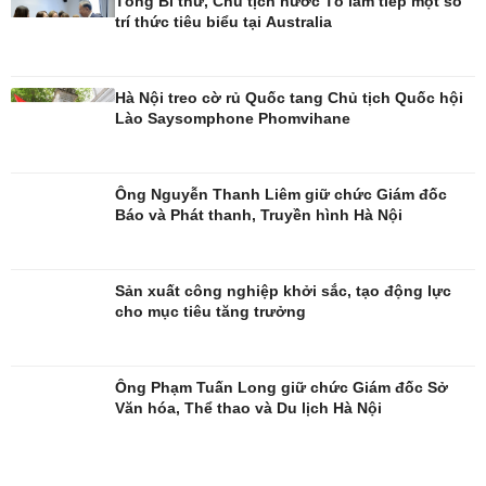
Tổng Bí thư, Chủ tịch nước Tô lâm tiếp một số
trí thức tiêu biểu tại Australia
Hà Nội treo cờ rủ Quốc tang Chủ tịch Quốc hội
Đời sống
Văn hóa
Lào Saysomphone Phomvihane
Nhà đẹp
Sân khấu - Điện ảnh
Blog
Văn học
Tình yêu - Gia đình
Âm nhạc
Ông Nguyễn Thanh Liêm giữ chức Giám đốc
Di sản
Báo và Phát thanh, Truyền hình Hà Nội
Sản xuất công nghiệp khởi sắc, tạo động lực
cho mục tiêu tăng trưởng
Ông Phạm Tuấn Long giữ chức Giám đốc Sở
Văn hóa, Thể thao và Du lịch Hà Nội