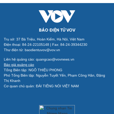
Giải trí
Du lịch
Nghệ sĩ
Tư vấn
Thời trang
Săn Tour
Sao Việt
check-in
BÁO ĐIỆN TỬ VOV
Trụ sở: 37 Bà Triệu, Hoàn Kiếm, Hà Nội, Việt Nam
Điện thoại: 84-24-22105148 | Fax: 84-24-39344230
Thư điện tử: baodientuvov@vov.vn
Liên hệ quảng cáo: quangcao@vovnews.vn
Báo giá quảng cáo
Tổng Biên tập: NGÔ THIỆU PHONG
Phó Tổng Biên tập: Nguyễn Tuyết Yến, Phạm Công Hân, Đặng
Thị Khanh
Cơ quan chủ quản: ĐÀI TIẾNG NÓI VIỆT NAM
Quân sự - Quốc phòng
Vũ khí
Việt Nam
Phân tích