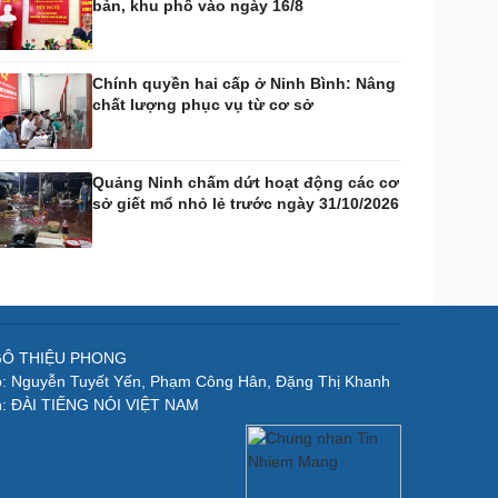
bản, khu phố vào ngày 16/8
Chính quyền hai cấp ở Ninh Bình: Nâng
chất lượng phục vụ từ cơ sở
Quảng Ninh chấm dứt hoạt động các cơ
sở giết mổ nhỏ lẻ trước ngày 31/10/2026
NGÔ THIỆU PHONG
p: Nguyễn Tuyết Yến, Phạm Công Hân, Đặng Thị Khanh
n: ĐÀI TIẾNG NÓI VIỆT NAM