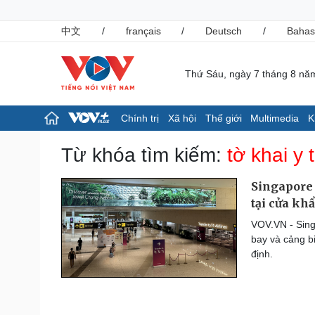
中文
/
français
/
Deutsch
/
Bahas
Thứ Sáu, ngày 7 tháng 8 nă
Chính trị
Xã hội
Thế giới
Multimedia
K
Chính trị
Xã hội
Từ khóa tìm kiếm:
tờ khai y 
Đảng
Tin 24h
Tổ chức nhân sự
Giáo dục
Singapore 
Quốc hội
Dự báo thời tiết
tại cửa kh
Nhận diện sự thật
Dấu ấn VOV
VOV.VN - Singa
Việc làm
bay và cảng bi
Biển đảo
định.
Pháp luật
Thể thao
Vụ án
Pickleball
Tin nóng
Bóng đá quốc tế
Tư vấn luật
Bóng đá Việt Nam