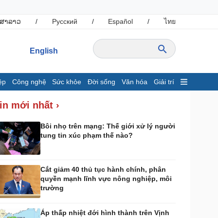
ສາລາວ
/
Русский
/
Español
/
ไทย
English
ệp
Công nghệ
Sức khỏe
Đời sống
Văn hóa
Giải trí
inh tế
Thị trường
in mới nhất ›
ất động sản
Giá vàng
hởi nghiệp
Tiêu dùng
Bôi nhọ trên mạng: Thế giới xử lý người
tung tin xúc phạm thế nào?
Tỷ giá
Chứng khoán
Giá cà phê
Cắt giảm 40 thủ tục hành chính, phân
quyền mạnh lĩnh vực nông nghiệp, môi
ông nghệ
Sức khỏe
trường
Sành điệu
Dinh dưỡng - món ngon
Tin Công nghệ
Cây thuốc
Áp thấp nhiệt đới hình thành trên Vịnh
rải nghiệm
Sản phụ khoa