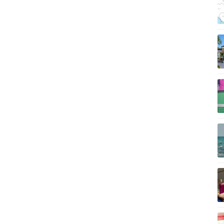
Vì cộng đồng
C
Giải trí
Du lịch
Q
Nghệ sĩ
Tư vấn
V
Thời trang
Săn Tour
Sao Việt
check-in
P