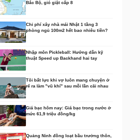
Bắc Bộ, gió giật cấp 8
huyển đổi số
Nhi khoa
Nam khoa
Làm đẹp - giảm cân
Chi phí xây nhà mái Nhật 1 tầng 3
Phòng mạch online
phòng ngủ 100m2 hết bao nhiêu tiền?
Ăn sạch sống khỏe
uân sự - Quốc phòng
ũ khí
Nhập môn Pickleball: Hướng dẫn kỹ
Việt Nam
thuật Speed up Backhand hai tay
hân tích
Tôi bất lực khi vợ luôn mang chuyện ở
rể ra làm "vũ khí" sau mỗi lần cãi nhau
Giá bạc hôm nay: Giá bạc trong nước ở
mức 61,9 triệu đồng/kg
Quảng Ninh đồng loạt bầu trưởng thôn,