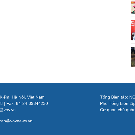
 Kiếm, Hà Nội, Việt Nam
Tổng Biên tập: 
48 | Fax: 84-24-39344230
Phó Tổng Biên tậ
v@vov.vn
Cơ quan chủ quả
gcao@vovnews.vn