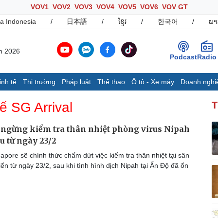
VOV1
VOV2
VOV3
VOV4
VOV5
VOV6
VOV GT
a Indonesia
/
日本語
/
ខ្មែរ
/
한국어
/
ພາ
m 2026
Podcast
Radio
inh tế
Thị trường
Pháp luật
Thể thao
Ô tô - Xe máy
Doanh nghi
Thế giới
Multimedia
K
tế SG Arrival
T
Quan sát
Ảnh
B
Cuộc sống đó đây
Video
K
ngừng kiểm tra thân nhiệt phòng virus Nipah
Hồ sơ
E-Magazine
ẩu từ ngày 23/2
Infographic
pore sẽ chính thức chấm dứt việc kiểm tra thân nhiệt tại sân
ển từ ngày 23/2, sau khi tình hình dịch Nipah tại Ấn Độ đã ổn
Ô tô - Xe máy
Doanh nghiệp
C
Ô tô
Thông tin doanh nghiệp
Xe máy
Doanh nghiệp 24h
Tư vấn
Doanh nhân
T