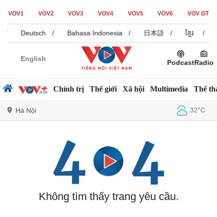
VOV1
VOV2
VOV3
VOV4
VOV5
VOV6
VOV GT
/
Deutsch
/
Bahasa Indonesia
/
日本語
/
ខ្មែរ
/
English
Podcast
Radio
Chính trị
Thế giới
Xã hội
Multimedia
Thể th
32°C
Hà Nội
Chính trị
Xã hội
Đảng
Tin 24h
Tổ chức nhân sự
Dự báo thời tiết
Quốc hội
Giáo dục
Không tìm thấy trang yêu cầu.
Nhận diện sự thật
Dấu ấn VOV
Việc làm