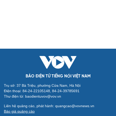
Biển đảo
Thế giới
Multimedia
Quan sát
Video
Cuộc sống đó đây
Ảnh
Hồ sơ
E-Magazine
Infographic
Kinh tế
Thị trường
Bất động sản
Giá vàng
Khởi nghiệp
Tiêu dùng
Tỷ giá
Chứng khoán
Giá cà phê
BÁO ĐIỆN TỬ TIẾNG NÓI VIỆT NAM
Pháp luật
Quân sự - Quốc phòng
Trụ sở: 37 Bà Triệu, phường Cửa Nam, Hà Nội
Vụ án
Vũ khí
Điện thoại: 84-24-22105148, 84-24-39785691
Tin nóng
Việt Nam
Thư điện tử: baodientuvov@vov.vn
Tư vấn luật
Phân tích
Liên hệ quảng cáo, phát hành: quangcao@vovnews.vn
Thể thao
Ô tô - Xe máy
Báo giá quảng cáo
Bóng đá
Ô tô