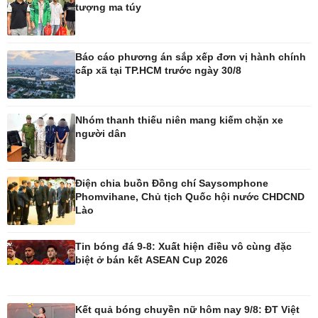
tượng ma túy
Pháp luật
Thể thao
Vụ án
Pickleball
Báo cáo phương án sắp xếp đơn vị hành chính
Tin nóng
Bóng đá quốc tế
cấp xã tại TP.HCM trước ngày 30/8
Tư vấn luật
Bóng đá Việt Nam
Thế giới thể thao
Lịch thi đấu bóng đá
Nhóm thanh thiếu niên mang kiếm chặn xe
eSports
người dân
Hậu trường
Điện chia buồn Đồng chí Saysomphone
Phomvihane, Chủ tịch Quốc hội nước CHDCND
Lào
Ô tô - Xe máy
Doanh nghiệp
Ô tô
Thông tin doanh nghiệp
Tin bóng đá 9-8: Xuất hiện điều vô cùng đặc
Xe máy
Doanh nghiệp 24h
biệt ở bán kết ASEAN Cup 2026
Tư vấn
Doanh nhân
Vì cộng đồng
Kết quả bóng chuyền nữ hôm nay 9/8: ĐT Việt