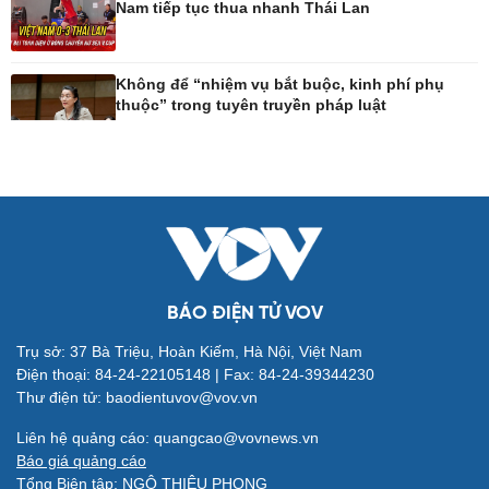
Nam tiếp tục thua nhanh Thái Lan
Công nghệ
Sức khỏe
Sành điệu
Dinh dưỡng - món ngon
Không để “nhiệm vụ bắt buộc, kinh phí phụ
thuộc” trong tuyên truyền pháp luật
Tin Công nghệ
Cây thuốc
Trải nghiệm
Sản phụ khoa
Chuyển đổi số
Nhi khoa
Nam khoa
Làm đẹp - giảm cân
Phòng mạch online
Ăn sạch sống khỏe
BÁO ĐIỆN TỬ VOV
Trụ sở: 37 Bà Triệu, Hoàn Kiếm, Hà Nội, Việt Nam
Đời sống
Văn hóa
Điện thoại: 84-24-22105148 | Fax: 84-24-39344230
Nhà đẹp
Sân khấu - Điện ảnh
Thư điện tử: baodientuvov@vov.vn
Tình yêu - Gia đình
Văn học
Blog
Âm nhạc
Liên hệ quảng cáo: quangcao@vovnews.vn
Di sản
Báo giá quảng cáo
Tổng Biên tập: NGÔ THIỆU PHONG