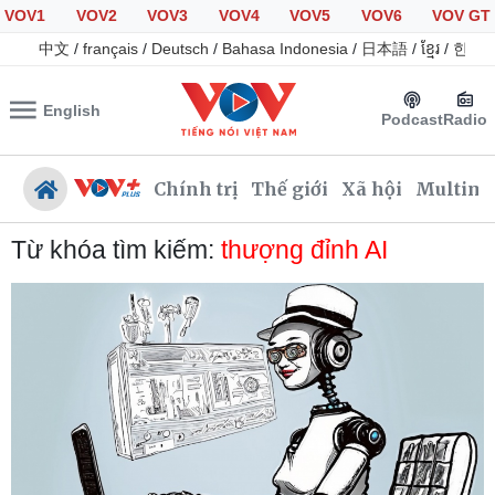
VOV1
VOV2
VOV3
VOV4
VOV5
VOV6
VOV GT
中文
/
français
/
Deutsch
/
Bahasa Indonesia
/
日本語
/
ខ្មែរ
/
한국
English
Podcast
Radio
Chính trị
Thế giới
Xã hội
Multime
Từ khóa tìm kiếm:
thượng đỉnh AI
Chính trị
Xã hội
Đảng
Tin 24h
Tổ chức nhân sự
Giáo dục
Quốc hội
Dự báo thời tiết
Nhận diện sự thật
Dấu ấn VOV
Việc làm
Biển đảo