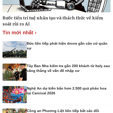
Bước tiến trí tuệ nhân tạo và thách thức về kiểm
Thế giới
Multimedia
soát rủi ro AI
Quan sát
Ảnh
Tin mới nhất ›
Cuộc sống đó đây
Video
Hồ sơ
E-Magazine
Infographic
Đức liên tiếp phát hiện drone gần căn cứ quân
sự
Tây Ban Nha kiểm tra gần 200 khách từ Italy sau
Kinh tế
Thị trường
căng thẳng về vấn đề nhập cư
Bất động sản
Giá vàng
Khởi nghiệp
Tiêu dùng
Tỷ giá
Nghệ An dự kiến bắn hơn 2.500 quả pháo hoa
Chứng khoán
tại Carnival 2026
Giá cà phê
Công an Phương Liệt liên tiếp bắt các đối