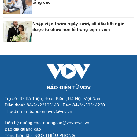
tăng cao
Công nghệ
Sức khỏe
Sành điệu
Dinh dưỡng - món ngon
Nhập viện trước ngày cưới, cô dâu bất ngờ
được tổ chức hôn lễ trong bệnh viện
Tin Công nghệ
Cây thuốc
Trải nghiệm
Sản phụ khoa
Chuyển đổi số
Nhi khoa
Nam khoa
Làm đẹp - giảm cân
Phòng mạch online
Ăn sạch sống khỏe
BÁO ĐIỆN TỬ VOV
Trụ sở: 37 Bà Triệu, Hoàn Kiếm, Hà Nội, Việt Nam
Đời sống
Văn hóa
Điện thoại: 84-24-22105148 | Fax: 84-24-39344230
Nhà đẹp
Sân khấu - Điện ảnh
Thư điện tử: baodientuvov@vov.vn
Tình yêu - Gia đình
Văn học
Blog
Âm nhạc
Liên hệ quảng cáo: quangcao@vovnews.vn
Di sản
Báo giá quảng cáo
Tổng Biên tập: NGÔ THIỆU PHONG