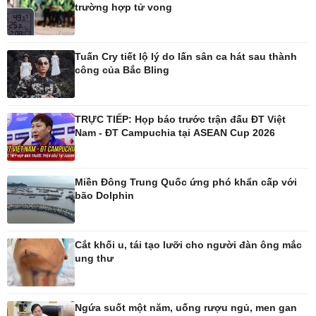
trường hợp tử vong
Pháp luật
Thể thao
Vụ án
Pickleball
Tuấn Cry tiết lộ lý do lấn sân ca hát sau thành
Tin nóng
Bóng đá quốc tế
công của Bắc Bling
Tư vấn luật
Bóng đá Việt Nam
Thế giới thể thao
Lịch thi đấu bóng đá
TRỰC TIẾP: Họp báo trước trận đấu ĐT Việt
eSports
Nam - ĐT Campuchia tại ASEAN Cup 2026
Hậu trường
Miền Đông Trung Quốc ứng phó khẩn cấp với
bão Dolphin
Ô tô - Xe máy
Doanh nghiệp
Ô tô
Thông tin doanh nghiệp
Cắt khối u, tái tạo lưỡi cho người đàn ông mắc
Xe máy
Doanh nghiệp 24h
ung thư
Tư vấn
Doanh nhân
Vì cộng đồng
Ngứa suốt một năm, uống rượu ngủ, men gan