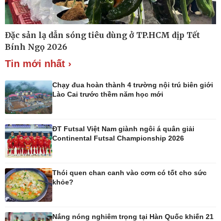
Đặc sản lạ dẫn sóng tiêu dùng ở TP.HCM dịp Tết
Thế giới
Multimedia
Bính Ngọ 2026
Quan sát
Ảnh
Tin mới nhất ›
Cuộc sống đó đây
Video
Hồ sơ
E-Magazine
Infographic
Chạy đua hoàn thành 4 trường nội trú biên giới
Lào Cai trước thềm năm học mới
ĐT Futsal Việt Nam giành ngôi á quân giải
Kinh tế
Thị trường
Continental Futsal Championship 2026
Bất động sản
Giá vàng
Khởi nghiệp
Tiêu dùng
Tỷ giá
Thói quen chan canh vào cơm có tốt cho sức
Chứng khoán
khỏe?
Giá cà phê
Nắng nóng nghiêm trọng tại Hàn Quốc khiến 21