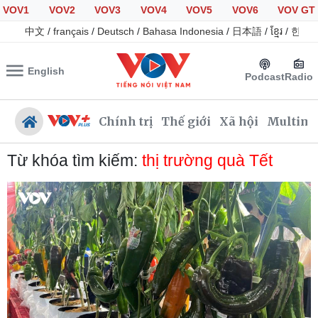
VOV1
VOV2
VOV3
VOV4
VOV5
VOV6
VOV GT
中文
/
français
/
Deutsch
/
Bahasa Indonesia
/
日本語
/
ខ្មែរ
/
한국
English
Podcast
Radio
Chính trị
Thế giới
Xã hội
Multime
Từ khóa tìm kiếm:
thị trường quà Tết
Chính trị
Xã hội
Đảng
Tin 24h
Tổ chức nhân sự
Giáo dục
Quốc hội
Dự báo thời tiết
Nhận diện sự thật
Dấu ấn VOV
Việc làm
Biển đảo