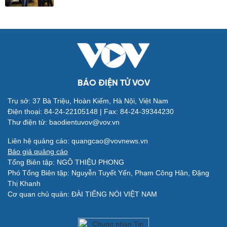
Đời sống
Văn hóa
Nhà đẹp
Sân khấu - Điện ảnh
Blog
Văn học
BÁO ĐIỆN TỬ VOV
Tình yêu - Gia đình
Âm nhạc
Di sản
Trụ sở: 37 Bà Triệu, Hoàn Kiếm, Hà Nội, Việt Nam
Điện thoại: 84-24-22105148 | Fax: 84-24-39344230
Thư điện tử: baodientuvov@vov.vn
Liên hệ quảng cáo: quangcao@vovnews.vn
Báo giá quảng cáo
Tổng Biên tập: NGÔ THIỆU PHONG
Giải trí
Du lịch
Phó Tổng Biên tập: Nguyễn Tuyết Yến, Phạm Công Hân, Đặng
Nghệ sĩ
Tư vấn
Thị Khanh
Thời trang
Săn Tour
Cơ quan chủ quản: ĐÀI TIẾNG NÓI VIỆT NAM
Sao Việt
check-in