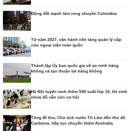
Ô tô - Xe máy
Doanh nghiệp
Ô tô
Thông tin doanh nghiệp
Động đất mạnh làm rung chuyển Colombia
Xe máy
Doanh nghiệp 24h
Tư vấn
Doanh nhân
Vì cộng đồng
Từ năm 2027, vận hành nền tảng quản lý cấp
cứu ngoại viện toàn quốc
Thành lập Ủy ban quốc gia về an ninh hàng
Công nghệ
Sức khỏe
không và tạo thuận lợi hàng không
Sành điệu
Dinh dưỡng - món ngon
Tin Công nghệ
Cây thuốc
Trải nghiệm
Sản phụ khoa
Hà Nội tuyển sinh thêm 540 suất lớp 10, thí sinh
Chuyển đổi số
Nhi khoa
chưa đỗ vẫn còn cơ hội
Nam khoa
Làm đẹp - giảm cân
Phòng mạch online
Tổng Bí thư, Chủ tịch nước Tô Lâm đến thủ đô
Ăn sạch sống khỏe
Canberra, tiếp tục chuyến thăm Australia