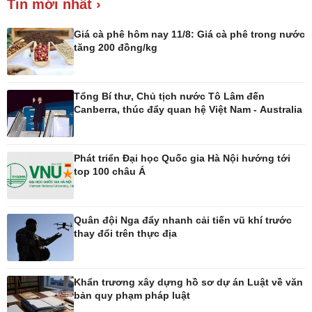
Tin mới nhất ›
Xổ số 3 miền
Giá cà phê
Giá cà phê hôm nay 11/8: Giá cà phê trong nước
tăng 200 đồng/kg
Tổng Bí thư, Chủ tịch nước Tô Lâm đến
Canberra, thúc đẩy quan hệ Việt Nam - Australia
Pháp luật
Thể thao
Vụ án
Pickleball
Tin nóng
Bóng đá Việt Nam
Phát triển Đại học Quốc gia Hà Nội hướng tới
Tư vấn luật
Bóng đá quốc tế
top 100 châu Á
Thế giới thể thao
Lịch thi đấu bóng đá
eSports
Quân đội Nga đẩy nhanh cải tiến vũ khí trước
Hậu trường
thay đổi trên thực địa
Khẩn trương xây dựng hồ sơ dự án Luật về văn
bản quy phạm pháp luật