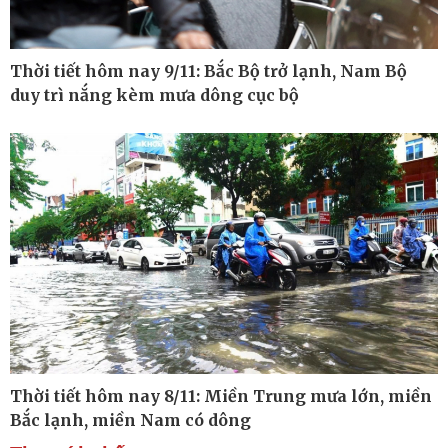
Thời tiết hôm nay 9/11: Bắc Bộ trở lạnh, Nam Bộ
duy trì nắng kèm mưa dông cục bộ
Thế giới
Multimedia
Quan sát
Ảnh
Cuộc sống đó đây
Video
Hồ sơ
E-Magazine
Infographic
Kinh tế
Thị trường
Bất động sản
Tiêu dùng
Khởi nghiệp
Giá vàng
Thời tiết hôm nay 8/11: Miền Trung mưa lớn, miền
Tỷ giá
Bắc lạnh, miền Nam có dông
Chứng khoán