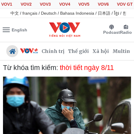
VOV1
VOV2
VOV3
VOV4
VOV5
VOV6
VOV GT
中文
/
français
/
Deutsch
/
Bahasa Indonesia
/
日本語
/
ខ្មែរ
/
한국
English
Podcast
Radio
Chính trị
Thế giới
Xã hội
Multime
Từ khóa tìm kiếm:
thời tiết ngày 8/11
Chính trị
Xã hội
Đảng
Tin 24h
Tổ chức nhân sự
Dự báo thời tiết
Quốc hội
Giáo dục
Nhận diện sự thật
Dấu ấn VOV
Việc làm
Biển đảo