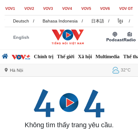
VOV1
VOV2
VOV3
VOV4
VOV5
VOV6
VOV GT
/
Deutsch
/
Bahasa Indonesia
/
日本語
/
ខ្មែរ
/
English
Podcast
Radio
Chính trị
Thế giới
Xã hội
Multimedia
Thể th
32°C
Hà Nội
Chính trị
Xã hội
Đảng
Tin 24h
Tổ chức nhân sự
Dự báo thời tiết
Quốc hội
Giáo dục
Không tìm thấy trang yêu cầu.
Nhận diện sự thật
Dấu ấn VOV
Việc làm