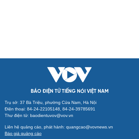
Biển đảo
Thế giới
Multimedia
Quan sát
Video
Cuộc sống đó đây
Ảnh
Hồ sơ
E-Magazine
Infographic
Kinh tế
Thị trường
Bất động sản
Giá vàng
Khởi nghiệp
Tiêu dùng
Tỷ giá
Chứng khoán
Giá cà phê
BÁO ĐIỆN TỬ TIẾNG NÓI VIỆT NAM
Pháp luật
Quân sự - Quốc phòng
Trụ sở: 37 Bà Triệu, phường Cửa Nam, Hà Nội
Vụ án
Vũ khí
Điện thoại: 84-24-22105148, 84-24-39785691
Tin nóng
Việt Nam
Thư điện tử: baodientuvov@vov.vn
Tư vấn luật
Phân tích
Liên hệ quảng cáo, phát hành: quangcao@vovnews.vn
Thể thao
Ô tô - Xe máy
Báo giá quảng cáo
Bóng đá
Ô tô