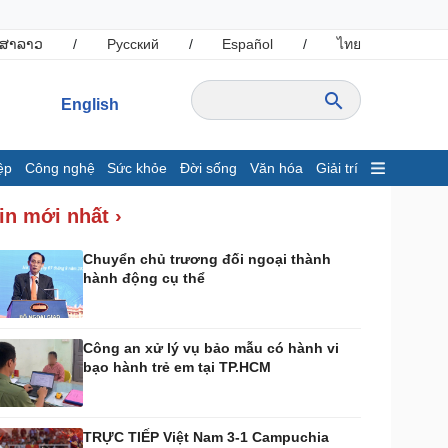
ສາລາວ
/
Русский
/
Español
/
ไทย
English
ệp
Công nghệ
Sức khỏe
Đời sống
Văn hóa
Giải trí
inh tế
Thị trường
in mới nhất ›
ất động sản
Giá vàng
hởi nghiệp
Tiêu dùng
Chuyển chủ trương đối ngoại thành
hành động cụ thể
Tỷ giá
Chứng khoán
Giá cà phê
Công an xử lý vụ bảo mẫu có hành vi
bạo hành trẻ em tại TP.HCM
ông nghệ
Sức khỏe
Sành điệu
Dinh dưỡng - món ngon
Tin Công nghệ
Cây thuốc
TRỰC TIẾP Việt Nam 3-1 Campuchia
rải nghiệm
Sản phụ khoa