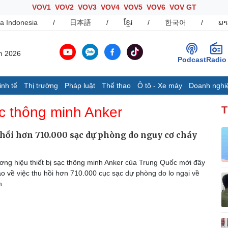
VOV1
VOV2
VOV3
VOV4
VOV5
VOV6
VOV GT
a Indonesia
/
日本語
/
ខ្មែរ
/
한국어
/
ພາ
m 2026
Podcast
Radio
inh tế
Thị trường
Pháp luật
Thể thao
Ô tô - Xe máy
Doanh nghi
Thế giới
Multimedia
K
sạc thông minh Anker
T
Quan sát
Ảnh
B
Cuộc sống đó đây
Video
K
hồi hơn 710.000 sạc dự phòng do nguy cơ cháy
Hồ sơ
E-Magazine
Infographic
ng hiệu thiết bị sạc thông minh Anker của Trung Quốc mới đây
áo về việc thu hồi hơn 710.000 cục sạc dự phòng do lo ngại về
n.
Ô tô - Xe máy
Doanh nghiệp
C
Ô tô
Thông tin doanh nghiệp
Xe máy
Doanh nghiệp 24h
Tư vấn
Doanh nhân
T