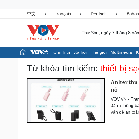
中文
/
français
/
Deutsch
/
Bahas
Thứ Sáu, ngày 7 tháng 8 nă
Chính trị
Xã hội
Thế giới
Multimedia
K
Chính trị
Xã hội
Từ khóa tìm kiếm:
thiết bị 
Đảng
Tin 24h
Tổ chức nhân sự
Giáo dục
Anker thu 
Quốc hội
Dự báo thời tiết
nổ
Nhận diện sự thật
Dấu ấn VOV
VOV.VN - Thươ
Việc làm
đã ra thông b
Biển đảo
vấn đề an toà
Pháp luật
Thể thao
Vụ án
Pickleball
Tin nóng
Bóng đá quốc tế
Tư vấn luật
Bóng đá Việt Nam