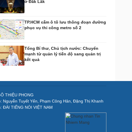
ở Đắk Lắk
TP.HCM cấm ô tô lưu thông đoạn đường
phục vụ thi công metro số 2
Tổng Bí thư, Chủ tịch nước: Chuyển
mạnh từ quản lý tiến độ sang quản trị
kết quả
NGÔ THIỆU PHONG
p: Nguyễn Tuyết Yến, Phạm Công Hân, Đặng Thị Khanh
n: ĐÀI TIẾNG NÓI VIỆT NAM