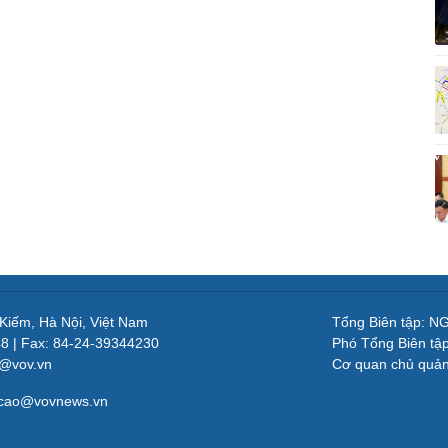
 Kiếm, Hà Nội, Việt Nam
Tổng Biên tập: 
48 | Fax: 84-24-39344230
Phó Tổng Biên tậ
v@vov.vn
Cơ quan chủ quả
gcao@vovnews.vn