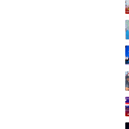
Vì cộng đồng
C
Giải trí
Du lịch
Q
Nghệ sĩ
Tư vấn
V
Thời trang
Săn Tour
Sao Việt
check-in
P