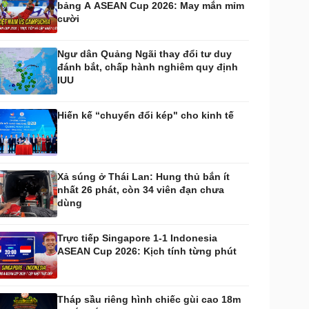
bảng A ASEAN Cup 2026: May mắn mỉm
huyển đổi số
Nhi khoa
cười
Nam khoa
Làm đẹp - giảm cân
Ngư dân Quảng Ngãi thay đổi tư duy
Phòng mạch online
đánh bắt, chấp hành nghiêm quy định
Ăn sạch sống khỏe
IUU
uân sự - Quốc phòng
ũ khí
Hiến kế “chuyển đổi kép" cho kinh tế
Việt Nam
hân tích
Xả súng ở Thái Lan: Hung thủ bắn ít
nhất 26 phát, còn 34 viên đạn chưa
dùng
Trực tiếp Singapore 1-1 Indonesia
ASEAN Cup 2026: Kịch tính từng phút
Tháp sầu riêng hình chiếc gùi cao 18m