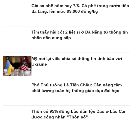
Giá cà phê hôm nay 7/8: Cà phê trong nước tiếp
đà tăng, lên mức 99.000 đồng/kg
Đời sống
Văn hóa
Nhà đẹp
Sân khấu - Điện ảnh
Tìm thấy hài cốt 2 liệt sĩ ở Đà Nẵng từ thông tin
Tình yêu - Gia đình
Văn học
nhân dân cung cấp
Blog
Âm nhạc
Di sản
Mỹ nối lại việc chia sẻ thông tin tình báo với
Ukraine
Phó Thủ tướng Lê Tiến Châu: Cần nâng tầm
chất lượng toàn hệ thống giáo dục đại học
Thôn có 95% đồng bào dân tộc Dao ở Lào Cai
được công nhận "Thôn số"