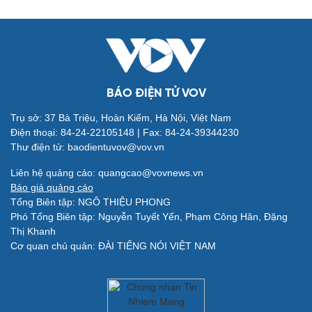
BÁO ĐIỆN TỬ VOV
Trụ sở: 37 Bà Triệu, Hoàn Kiếm, Hà Nội, Việt Nam
Điện thoại: 84-24-22105148 | Fax: 84-24-39344230
Thư điện tử: baodientuvov@vov.vn
Quân sự - Quốc phòng
Vũ khí
Liên hệ quảng cáo: quangcao@vovnews.vn
Việt Nam
Báo giá quảng cáo
Phân tích
Tổng Biên tập: NGÔ THIỆU PHONG
Phó Tổng Biên tập: Nguyễn Tuyết Yến, Phạm Công Hân, Đặng
Thị Khanh
Cơ quan chủ quản: ĐÀI TIẾNG NÓI VIỆT NAM