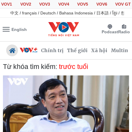
VOV1
VOV2
VOV3
VOV4
VOV5
VOV6
VOV GT
中文
/
français
/
Deutsch
/
Bahasa Indonesia
/
日本語
/
ខ្មែរ
/
한국
English
Podcast
Radio
Chính trị
Thế giới
Xã hội
Multime
Từ khóa tìm kiếm:
trước tuổi
Chính trị
Xã hội
Đảng
Tin 24h
Tổ chức nhân sự
Giáo dục
Quốc hội
Dự báo thời tiết
Nhận diện sự thật
Dấu ấn VOV
Việc làm
Biển đảo