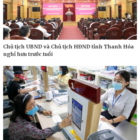
Kinh tế
Thị trường
Bất động sản
Giá vàng
Khởi nghiệp
Tiêu dùng
Tỷ giá
Chứng khoán
Chủ tịch UBND và Chủ tịch HĐND tỉnh Thanh Hóa
Giá cà phê
nghỉ hưu trước tuổi