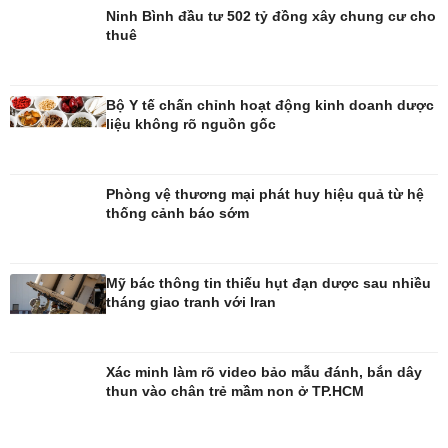
Ninh Bình đầu tư 502 tỷ đồng xây chung cư cho
thuê
Bộ Y tế chấn chỉnh hoạt động kinh doanh dược
liệu không rõ nguồn gốc
Giải trí
Du lịch
Nghệ sĩ
Tư vấn
Phòng vệ thương mại phát huy hiệu quả từ hệ
Thời trang
Săn Tour
thống cảnh báo sớm
Sao Việt
check-in
Mỹ bác thông tin thiếu hụt đạn dược sau nhiều
tháng giao tranh với Iran
Xác minh làm rõ video bảo mẫu đánh, bắn dây
thun vào chân trẻ mầm non ở TP.HCM