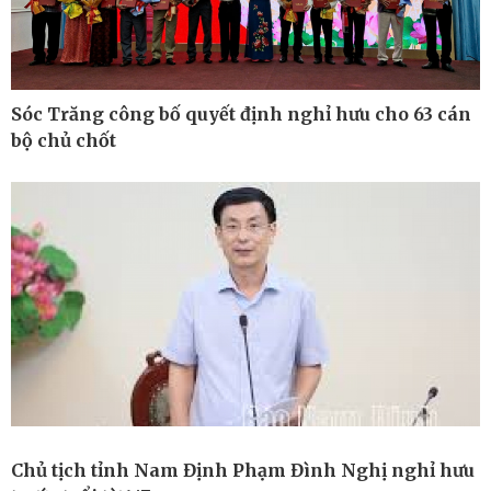
Sóc Trăng công bố quyết định nghỉ hưu cho 63 cán
bộ chủ chốt
Công nghệ
Sức khỏe
Sành điệu
Dinh dưỡng - món ngon
Tin Công nghệ
Cây thuốc
Chủ tịch tỉnh Nam Định Phạm Đình Nghị nghỉ hưu
Trải nghiệm
Sản phụ khoa