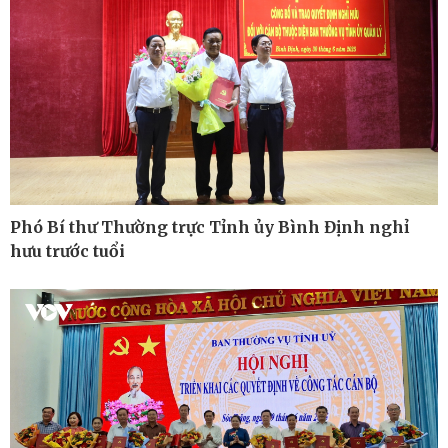
Phó Bí thư Thường trực Tỉnh ủy Bình Định nghỉ
hưu trước tuổi
Ô tô - Xe máy
Doanh nghiệp
Ô tô
Thông tin doanh nghiệp
Xe máy
Doanh nghiệp 24h
Tư vấn
Doanh nhân
Vì cộng đồng