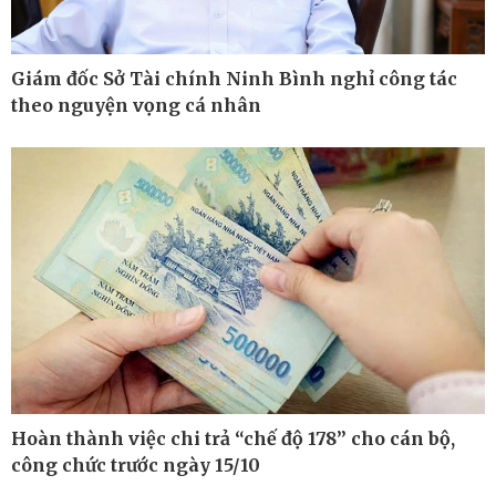
Giám đốc Sở Tài chính Ninh Bình nghỉ công tác
theo nguyện vọng cá nhân
Hoàn thành việc chi trả “chế độ 178” cho cán bộ,
Thế giới
Multimedia
công chức trước ngày 15/10
Quan sát
Ảnh