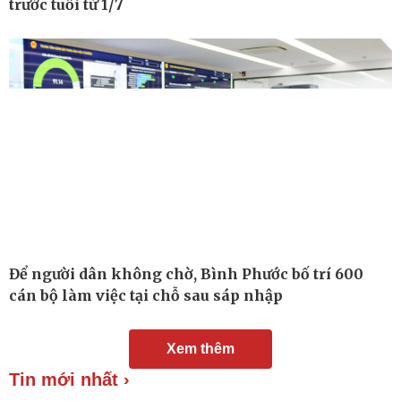
trước tuổi từ 1/7
Chuyển đổi số
Nhi khoa
Nam khoa
Làm đẹp - giảm cân
Phòng mạch online
Ăn sạch sống khỏe
Để người dân không chờ, Bình Phước bố trí 600
cán bộ làm việc tại chỗ sau sáp nhập
Xem thêm
Tin mới nhất ›