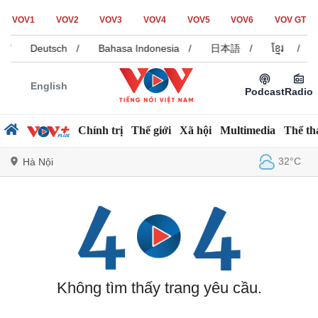
VOV1
VOV2
VOV3
VOV4
VOV5
VOV6
VOV GT
/
Deutsch
/
Bahasa Indonesia
/
日本語
/
ខ្មែរ
/
English
Podcast
Radio
Chính trị
Thế giới
Xã hội
Multimedia
Thể th
32°C
Hà Nội
Chính trị
Xã hội
Đảng
Tin 24h
Tổ chức nhân sự
Dự báo thời tiết
Quốc hội
Giáo dục
Không tìm thấy trang yêu cầu.
Nhận diện sự thật
Dấu ấn VOV
Việc làm