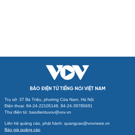
Biển đảo
Thế giới
Multimedia
Quan sát
Video
Cuộc sống đó đây
Ảnh
Hồ sơ
E-Magazine
Infographic
Kinh tế
Thị trường
Bất động sản
Giá vàng
Khởi nghiệp
Tiêu dùng
Tỷ giá
Chứng khoán
Giá cà phê
BÁO ĐIỆN TỬ TIẾNG NÓI VIỆT NAM
Pháp luật
Quân sự - Quốc phòng
Trụ sở: 37 Bà Triệu, phường Cửa Nam, Hà Nội
Vụ án
Vũ khí
Điện thoại: 84-24-22105148, 84-24-39785691
Tin nóng
Việt Nam
Thư điện tử: baodientuvov@vov.vn
Tư vấn luật
Phân tích
Liên hệ quảng cáo, phát hành: quangcao@vovnews.vn
Thể thao
Ô tô - Xe máy
Báo giá quảng cáo
Bóng đá
Ô tô