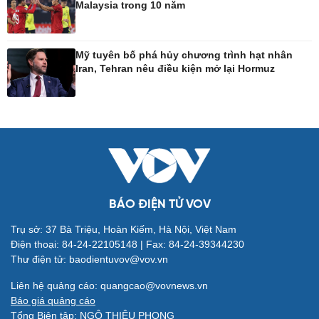
Malaysia trong 10 năm
Công nghệ
Sức khỏe
Sành điệu
Dinh dưỡng - món ngon
Mỹ tuyên bố phá hủy chương trình hạt nhân
Iran, Tehran nêu điều kiện mở lại Hormuz
Tin Công nghệ
Cây thuốc
Trải nghiệm
Sản phụ khoa
Chuyển đổi số
Nhi khoa
Nam khoa
Làm đẹp - giảm cân
Phòng mạch online
Ăn sạch sống khỏe
BÁO ĐIỆN TỬ VOV
Trụ sở: 37 Bà Triệu, Hoàn Kiếm, Hà Nội, Việt Nam
Đời sống
Văn hóa
Điện thoại: 84-24-22105148 | Fax: 84-24-39344230
Nhà đẹp
Sân khấu - Điện ảnh
Thư điện tử: baodientuvov@vov.vn
Tình yêu - Gia đình
Văn học
Blog
Âm nhạc
Liên hệ quảng cáo: quangcao@vovnews.vn
Di sản
Báo giá quảng cáo
Tổng Biên tập: NGÔ THIỆU PHONG