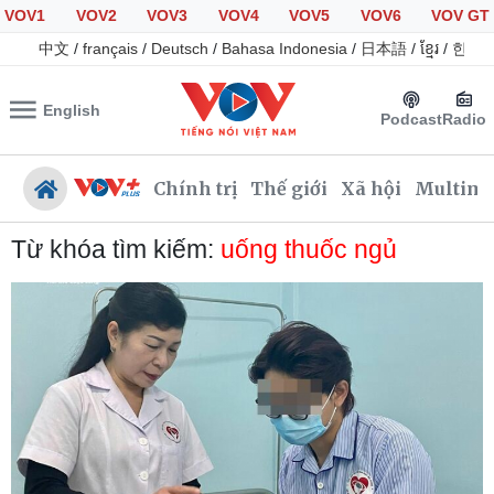
VOV1
VOV2
VOV3
VOV4
VOV5
VOV6
VOV GT
中文
/
français
/
Deutsch
/
Bahasa Indonesia
/
日本語
/
ខ្មែរ
/
한국
English
Podcast
Radio
Chính trị
Thế giới
Xã hội
Multime
Từ khóa tìm kiếm:
uống thuốc ngủ
Chính trị
Xã hội
Đảng
Tin 24h
Tổ chức nhân sự
Giáo dục
Quốc hội
Dự báo thời tiết
Nhận diện sự thật
Dấu ấn VOV
Việc làm
Biển đảo