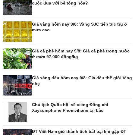
cuộc đua với bê tông hóa?
Pháp luật
Thể thao
Vụ án
Pickleball
Giá vàng hôm nay 9/8: Vàng SJC tiếp tục trụ ở
Tin nóng
Bóng đá quốc tế
mức cao
Tư vấn luật
Bóng đá Việt Nam
Thế giới thể thao
Lịch thi đấu bóng đá
Giá cà phê hôm nay 9/8: Giá cà phê trong nước
eSports
ở mức 97.000 đồng/kg
Hậu trường
Giá xăng dầu hôm nay 9/8: Giá dầu thế giới tăng
nhẹ
Ô tô - Xe máy
Doanh nghiệp
Ô tô
Thông tin doanh nghiệp
Chủ tịch Quốc hội sẽ viếng Đồng chí
Xe máy
Doanh nghiệp 24h
Xaysomphone Phomvihane tại Lào
Tư vấn
Doanh nhân
Vì cộng đồng
ĐT Việt Nam giữ thành tích bất bại khi gặp ĐT