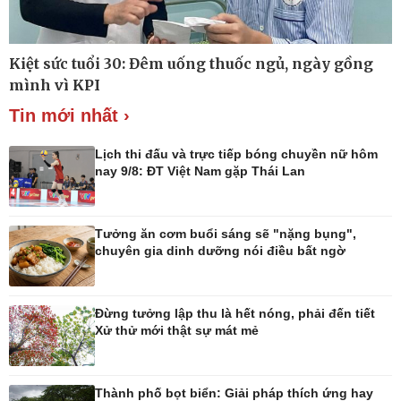
Kiệt sức tuổi 30: Đêm uống thuốc ngủ, ngày gồng
Thế giới
Multimedia
mình vì KPI
Quan sát
Ảnh
Tin mới nhất ›
Cuộc sống đó đây
Video
Hồ sơ
E-Magazine
Infographic
Lịch thi đấu và trực tiếp bóng chuyền nữ hôm
nay 9/8: ĐT Việt Nam gặp Thái Lan
Tưởng ăn cơm buổi sáng sẽ "nặng bụng",
Kinh tế
Thị trường
chuyên gia dinh dưỡng nói điều bất ngờ
Bất động sản
Giá vàng
Khởi nghiệp
Tiêu dùng
Tỷ giá
Đừng tưởng lập thu là hết nóng, phải đến tiết
Chứng khoán
Xử thử mới thật sự mát mẻ
Giá cà phê
Thành phố bọt biển: Giải pháp thích ứng hay