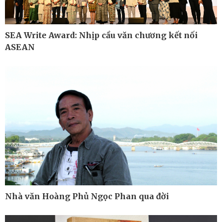
SEA Write Award: Nhịp cầu văn chương kết nối
ASEAN
Thế giới
Multimedia
Quan sát
Ảnh
Cuộc sống đó đây
Video
Hồ sơ
E-Magazine
Infographic
Nhà văn Hoàng Phủ Ngọc Phan qua đời