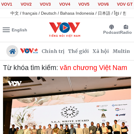
VOV1
VOV2
VOV3
VOV4
VOV5
VOV6
VOV GT
中文
/
français
/
Deutsch
/
Bahasa Indonesia
/
日本語
/
ខ្មែរ
/
한국
English
Podcast
Radio
Chính trị
Thế giới
Xã hội
Multime
Từ khóa tìm kiếm:
văn chương Việt Nam
Chính trị
Xã hội
Đảng
Tin 24h
Tổ chức nhân sự
Giáo dục
Quốc hội
Dự báo thời tiết
Nhận diện sự thật
Dấu ấn VOV
Việc làm
Biển đảo