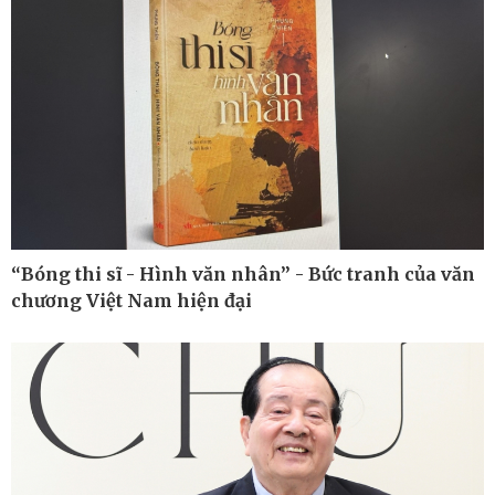
Kinh tế
Thị trường
Bất động sản
Giá vàng
Khởi nghiệp
Tiêu dùng
Tỷ giá
Chứng khoán
Giá cà phê
“Bóng thi sĩ - Hình văn nhân” - Bức tranh của văn
chương Việt Nam hiện đại
Pháp luật
Thể thao
Vụ án
Pickleball
Tin nóng
Bóng đá quốc tế
Tư vấn luật
Bóng đá Việt Nam