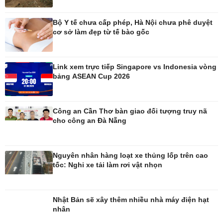
Bộ Y tế chưa cấp phép, Hà Nội chưa phê duyệt
cơ sở làm đẹp từ tế bào gốc
Công nghệ
Sức khỏe
Link xem trực tiếp Singapore vs Indonesia vòng
bảng ASEAN Cup 2026
Sành điệu
Dinh dưỡng - món ngon
Tin Công nghệ
Cây thuốc
Trải nghiệm
Sản phụ khoa
Chuyển đổi số
Nhi khoa
Công an Cần Thơ bàn giao đối tượng truy nã
Nam khoa
cho công an Đà Nẵng
Làm đẹp - giảm cân
Phòng mạch online
Ăn sạch sống khỏe
Nguyên nhân hàng loạt xe thủng lốp trên cao
tốc: Nghi xe tải làm rơi vật nhọn
Nhật Bản sẽ xây thêm nhiều nhà máy điện hạt
nhân