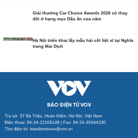
Giải thưởng Car Choice Awards 2026 có thay
đổi ở hạng mục Dấu ấn của năm
Đời sống
Văn hóa
Nhà đẹp
Sân khấu - Điện ảnh
Tình yêu - Gia đình
Văn học
Hà Nội triển khai lấy mẫu hài cốt liệt sĩ tại Nghĩa
Blog
Âm nhạc
trang Mai Dịch
Di sản
BÁO ĐIỆN TỬ VOV
Giải trí
Du lịch
Trụ sở: 37 Bà Triệu, Hoàn Kiếm, Hà Nội, Việt Nam
Nghệ sĩ
Tư vấn
Điện thoại: 84-24-22105148 | Fax: 84-24-39344230
Thời trang
Săn Tour
Thư điện tử: baodientuvov@vov.vn
Sao Việt
check-in