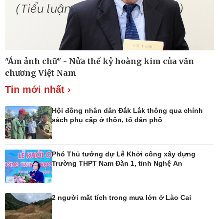
Thế giới thể thao
Lịch thi đấu bóng đá
eSports
Hậu trường
"Ám ảnh chữ" - Nửa thế kỷ hoàng kim của văn
chương Việt Nam
Tin mới nhất ›
Hội đồng nhân dân Đắk Lắk thông qua chính
sách phụ cấp ở thôn, tổ dân phố
Ô tô - Xe máy
Doanh nghiệp
Ô tô
Thông tin doanh nghiệp
Phó Thủ tướng dự Lễ Khởi công xây dựng
Xe máy
Doanh nghiệp 24h
Trường THPT Nam Đàn 1, tỉnh Nghệ An
Tư vấn
Doanh nhân
Vì cộng đồng
2 người mất tích trong mưa lớn ở Lào Cai