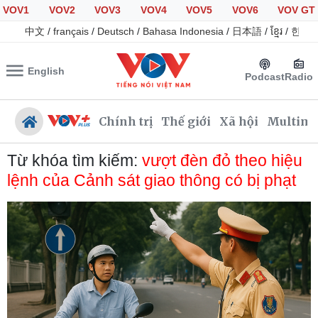
VOV1
VOV2
VOV3
VOV4
VOV5
VOV6
VOV GT
中文
/
français
/
Deutsch
/
Bahasa Indonesia
/
日本語
/
ខ្មែរ
/
한국
English
Podcast
Radio
Chính trị
Thế giới
Xã hội
Multime
Từ khóa tìm kiếm:
vượt đèn đỏ theo hiệu
lệnh của Cảnh sát giao thông có bị phạt
Chính trị
Xã hội
Đảng
Tin 24h
Tổ chức nhân sự
Giáo dục
Quốc hội
Dự báo thời tiết
Nhận diện sự thật
Dấu ấn VOV
Việc làm
Biển đảo