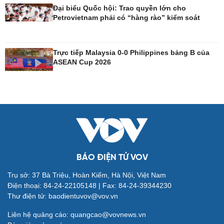
Đại biểu Quốc hội: Trao quyền lớn cho
Petrovietnam phải có “hàng rào” kiểm soát
Công nghệ
Sức khỏe
Sành điệu
Dinh dưỡng - món ngon
Trực tiếp Malaysia 0-0 Philippines bảng B của
Tin Công nghệ
Cây thuốc
ASEAN Cup 2026
Trải nghiệm
Sản phụ khoa
Chuyển đổi số
Nhi khoa
Nam khoa
Làm đẹp - giảm cân
Phòng mạch online
Ăn sạch sống khỏe
BÁO ĐIỆN TỬ VOV
Đời sống
Văn hóa
Trụ sở: 37 Bà Triệu, Hoàn Kiếm, Hà Nội, Việt Nam
Điện thoại: 84-24-22105148 | Fax: 84-24-39344230
Nhà đẹp
Sân khấu - Điện ảnh
Thư điện tử: baodientuvov@vov.vn
Tình yêu - Gia đình
Văn học
Blog
Âm nhạc
Liên hệ quảng cáo: quangcao@vovnews.vn
Di sản