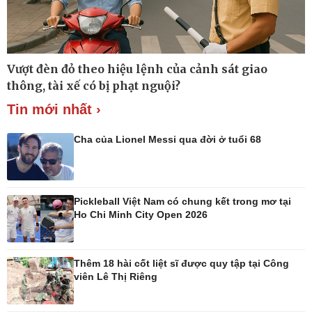
Thế giới
Multimedia
Vượt đèn đỏ theo hiệu lệnh của cảnh sát giao
Quan sát
Ảnh
thông, tài xế có bị phạt nguội?
Cuộc sống đó đây
Video
Hồ sơ
E-Magazine
Tin mới nhất ›
Infographic
Cha của Lionel Messi qua đời ở tuổi 68
Kinh tế
Thị trường
Pickleball Việt Nam có chung kết trong mơ tại
Bất động sản
Giá vàng
Ho Chi Minh City Open 2026
Khởi nghiệp
Tiêu dùng
Tỷ giá
Chứng khoán
Thêm 18 hài cốt liệt sĩ được quy tập tại Công
Giá cà phê
viên Lê Thị Riêng