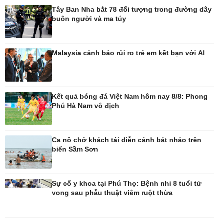
Tây Ban Nha bắt 78 đối tượng trong đường dây
buôn người và ma túy
Pháp luật
Thể thao
Vụ án
Pickleball
Tin nóng
Bóng đá quốc tế
Malaysia cảnh báo rủi ro trẻ em kết bạn với AI
Tư vấn luật
Bóng đá Việt Nam
Thế giới thể thao
Lịch thi đấu bóng đá
eSports
Kết quả bóng đá Việt Nam hôm nay 8/8: Phong
Hậu trường
Phú Hà Nam vô địch
Ca nô chở khách tái diễn cảnh bát nháo trên
biển Sầm Sơn
Ô tô - Xe máy
Doanh nghiệp
Ô tô
Thông tin doanh nghiệp
Xe máy
Doanh nghiệp 24h
Sự cố y khoa tại Phú Thọ: Bệnh nhi 8 tuổi tử
Tư vấn
Doanh nhân
vong sau phẫu thuật viêm ruột thừa
Vì cộng đồng