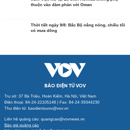
thuộc vào đàm phán với Oman
Giải trí
Du lịch
Nghệ sĩ
Tư vấn
Thời trang
Săn Tour
Thời tiết ngày 9/8: Bắc Bộ nắng nóng, chiều tối
Sao Việt
check-in
có mưa dông
BÁO ĐIỆN TỬ VOV
Trụ sở: 37 Bà Triệu, Hoàn Kiếm, Hà Nội, Việt Nam
Điện thoại: 84-24-22105148 | Fax: 84-24-39344230
Thư điện tử: baodientuvov@vov.vn
Liên hệ quảng cáo: quangcao@vovnews.vn
Báo giá quảng cáo