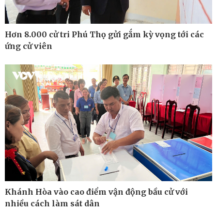
Hơn 8.000 cử tri Phú Thọ gửi gắm kỳ vọng tới các
ứng cử viên
Thế giới
Multimedia
Quan sát
Ảnh
Cuộc sống đó đây
Video
Khánh Hòa vào cao điểm vận động bầu cử với
Hồ sơ
E-Magazine
nhiều cách làm sát dân
Infographic