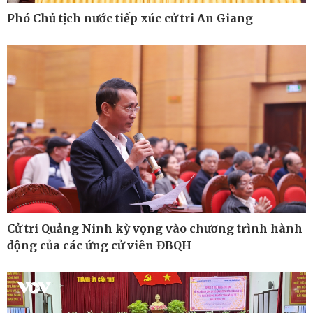
Lịch thi đấu bóng đá
Phó Chủ tịch nước tiếp xúc cử tri An Giang
eSports
Hậu trường
Cử tri Quảng Ninh kỳ vọng vào chương trình hành
động của các ứng cử viên ĐBQH
Ô tô - Xe máy
Doanh nghiệp
Ô tô
Thông tin doanh nghiệp