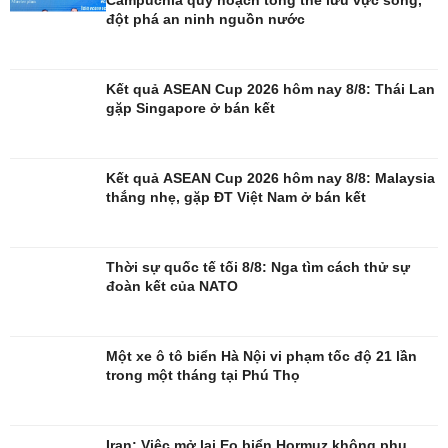
Campuchia quy hoạch tổng thể lưu vực sông,
đột phá an ninh nguồn nước
Đời sống
Văn hóa
Nhà đẹp
Sân khấu - Điện ảnh
Tình yêu - Gia đình
Văn học
Kết quả ASEAN Cup 2026 hôm nay 8/8: Thái Lan
Blog
Âm nhạc
gặp Singapore ở bán kết
Di sản
Kết quả ASEAN Cup 2026 hôm nay 8/8: Malaysia
thắng nhẹ, gặp ĐT Việt Nam ở bán kết
Thời sự quốc tế tối 8/8: Nga tìm cách thử sự
đoàn kết của NATO
Một xe ô tô biển Hà Nội vi phạm tốc độ 21 lần
trong một tháng tại Phú Thọ
Iran: Việc mở lại Eo biển Hormuz không phụ