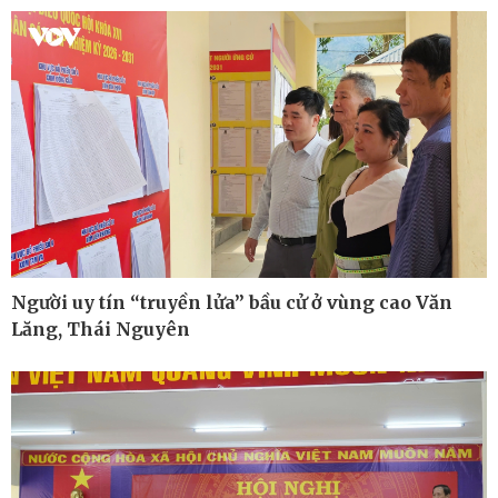
Người uy tín “truyền lửa” bầu cử ở vùng cao Văn
Lăng, Thái Nguyên
Kinh tế
Thị trường
Bất động sản
Giá vàng
Khởi nghiệp
Tiêu dùng
Tỷ giá
Chứng khoán
Giá cà phê