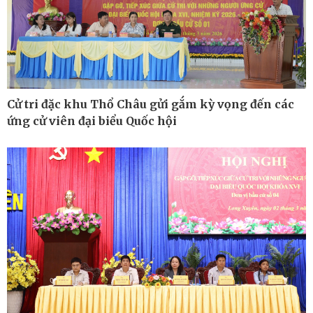
Cử tri đặc khu Thổ Châu gửi gắm kỳ vọng đến các
ứng cử viên đại biểu Quốc hội
Pháp luật
Thể thao
Vụ án
Pickleball
Tin nóng
Bóng đá quốc tế
Tư vấn luật
Bóng đá Việt Nam
Thế giới thể thao