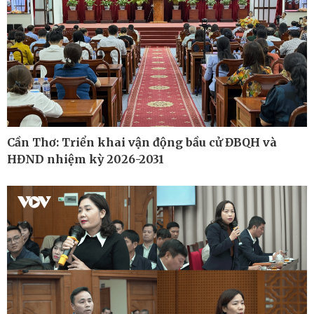
Xe máy
Doanh nghiệp 24h
Tư vấn
Doanh nhân
Vì cộng đồng
Cần Thơ: Triển khai vận động bầu cử ĐBQH và
HĐND nhiệm kỳ 2026-2031
Công nghệ
Sức khỏe
Sành điệu
Dinh dưỡng - món ngon