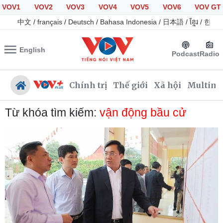
VOV1
VOV2
VOV3
VOV4
VOV5
VOV6
VOV GT
中文
/
français
/
Deutsch
/
Bahasa Indonesia
/
日本語
/
ខ្មែរ
/
한국
English
Podcast
Radio
Chính trị
Thế giới
Xã hội
Multime
Từ khóa tìm kiếm:
vận động bầu cử
Chính trị
Xã hội
Đảng
Tin 24h
Tổ chức nhân sự
Giáo dục
Quốc hội
Dự báo thời tiết
Nhận diện sự thật
Dấu ấn VOV
Việc làm
Biển đảo