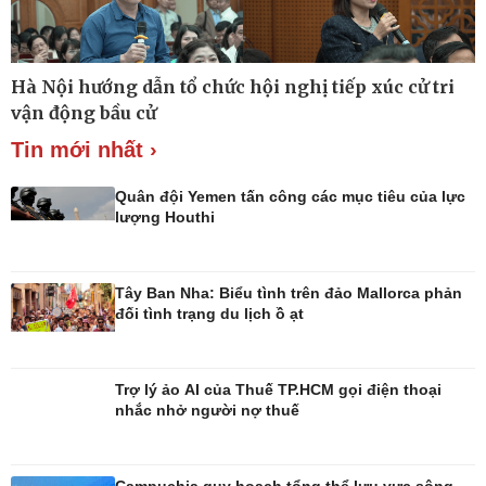
Tin Công nghệ
Cây thuốc
Trải nghiệm
Sản phụ khoa
Chuyển đổi số
Nhi khoa
Nam khoa
Hà Nội hướng dẫn tổ chức hội nghị tiếp xúc cử tri
Làm đẹp - giảm cân
vận động bầu cử
Phòng mạch online
Ăn sạch sống khỏe
Tin mới nhất ›
Quân đội Yemen tấn công các mục tiêu của lực
lượng Houthi
Tây Ban Nha: Biểu tình trên đảo Mallorca phản
đối tình trạng du lịch ồ ạt
Trợ lý ảo AI của Thuế TP.HCM gọi điện thoại
nhắc nhở người nợ thuế