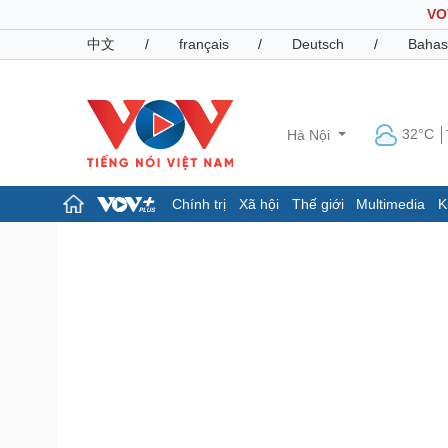
VO
中文
/
français
/
Deutsch
/
Bahas
32°C
Hà Nội
Chính trị
Xã hội
Thế giới
Multimedia
K
Chính trị
Xã hội
Đảng
Tin 24h
Tổ chức nhân sự
Dự báo thời tiết
Quốc hội
Giáo dục
Nhận diện sự thật
Dấu ấn VOV
Việc làm
Biển đảo
Pháp luật
Quân sự - Quốc phòng
Vụ án
Vũ khí