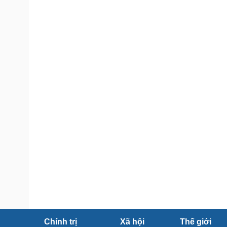
Tin nóng
Việt Nam
Tư vấn luật
Phân tích
Sức khỏe
Đời sống
Dinh dưỡng - món ngon
Nhà đẹp
Cây thuốc
Blog
Sản phụ khoa
Tình yêu - Gia đình
Nhi khoa
Nam khoa
Làm đẹp - giảm cân
Phòng mạch online
Ăn sạch sống khỏe
Cải chính
Chính trị
Xã hội
Thế giới