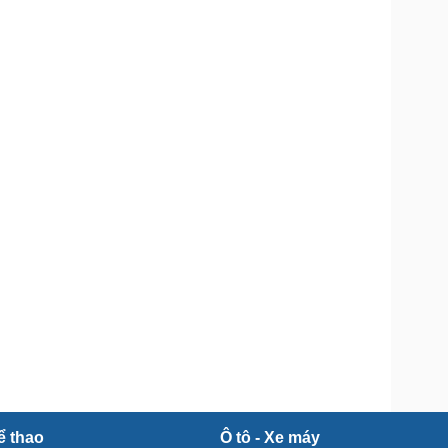
Doanh nghiệp 24h
Tin Công nghệ
Doanh nhân
Trải nghiệm
ì cộng đồng
Chuyển đổi số
u lịch
Podcast
Tư vấn
Câu chuyện thời sự
Săn Tour
Đọc truyện đêm khuya
heck-in
Cửa sổ tình yêu
Kể chuyện cho bé
Hạt giống tâm hồn
ể thao
Ô tô - Xe máy