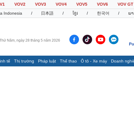
V1
VOV2
VOV3
VOV4
VOV5
VOV6
VOV GT
a Indonesia
/
日本語
/
ខ្មែរ
/
한국어
/
ພາ
Thứ Năm, ngày 28 tháng 5 năm 2026
Po
inh tế
Thị trường
Pháp luật
Thể thao
Ô tô - Xe máy
Doanh nghi
Thế giới
Multimedia
K
Quan sát
Video
B
Cuộc sống đó đây
Ảnh
K
Hồ sơ
E-Magazine
Infographic
Thể thao
Ô tô - Xe máy
D
Bóng đá
Ô tô
T