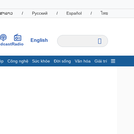
ສາລາວ
/
Русский
/
Español
/
ไทย
English
dcast
Radio
ệp
Công nghệ
Sức khỏe
Đời sống
Văn hóa
Giải trí
inh tế
Thị trường
ất động sản
Giá vàng
hởi nghiệp
Tiêu dùng
Tỷ giá
Chứng khoán
Giá cà phê
oanh nghiệp
Công nghệ
hông tin doanh nghiệp
Sành điệu