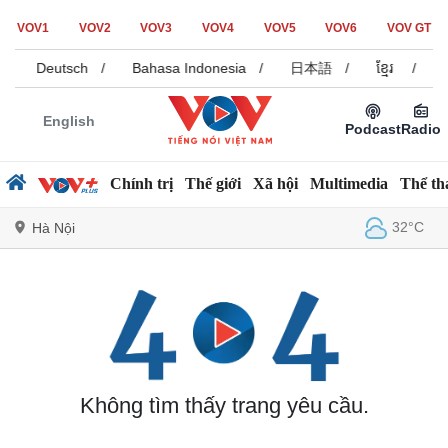
VOV1
VOV2
VOV3
VOV4
VOV5
VOV6
VOV GT
/
Deutsch
/
Bahasa Indonesia
/
日本語
/
ខ្មែរ
/
English
Podcast
Radio
Chính trị
Thế giới
Xã hội
Multimedia
Thể th
32°C
Hà Nội
Chính trị
Xã hội
Đảng
Tin 24h
Tổ chức nhân sự
Dự báo thời tiết
Quốc hội
Giáo dục
Không tìm thấy trang yêu cầu.
Nhận diện sự thật
Dấu ấn VOV
Việc làm