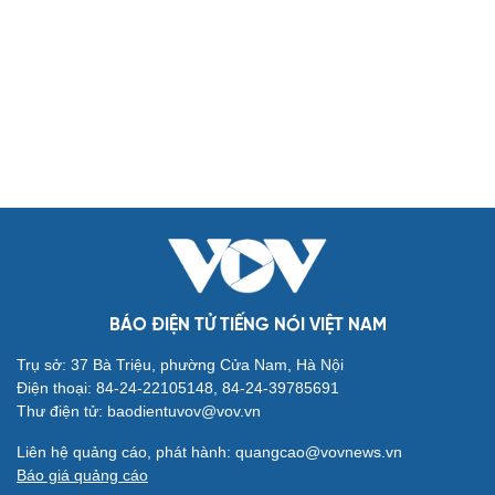
Biển đảo
Thế giới
Multimedia
Quan sát
Video
Cuộc sống đó đây
Ảnh
Hồ sơ
E-Magazine
Infographic
Kinh tế
Thị trường
Bất động sản
Giá vàng
Khởi nghiệp
Tiêu dùng
Tỷ giá
Chứng khoán
Giá cà phê
BÁO ĐIỆN TỬ TIẾNG NÓI VIỆT NAM
Pháp luật
Quân sự - Quốc phòng
Trụ sở: 37 Bà Triệu, phường Cửa Nam, Hà Nội
Vụ án
Vũ khí
Điện thoại: 84-24-22105148, 84-24-39785691
Tin nóng
Việt Nam
Thư điện tử: baodientuvov@vov.vn
Tư vấn luật
Phân tích
Liên hệ quảng cáo, phát hành: quangcao@vovnews.vn
Thể thao
Ô tô - Xe máy
Báo giá quảng cáo
Bóng đá
Ô tô