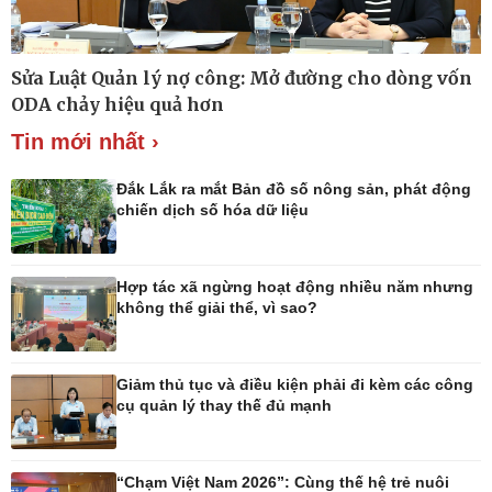
Sửa Luật Quản lý nợ công: Mở đường cho dòng vốn
Thế giới
Multimedia
ODA chảy hiệu quả hơn
Quan sát
Ảnh
Tin mới nhất ›
Cuộc sống đó đây
Video
Hồ sơ
E-Magazine
Infographic
Đắk Lắk ra mắt Bản đồ số nông sản, phát động
chiến dịch số hóa dữ liệu
Hợp tác xã ngừng hoạt động nhiều năm nhưng
Kinh tế
Thị trường
không thể giải thể, vì sao?
Bất động sản
Giá vàng
Khởi nghiệp
Tiêu dùng
Tỷ giá
Giảm thủ tục và điều kiện phải đi kèm các công
Chứng khoán
cụ quản lý thay thế đủ mạnh
Giá cà phê
“Chạm Việt Nam 2026”: Cùng thế hệ trẻ nuôi