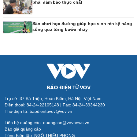
phải đảm bảo thực chất
Công nghệ
Sức khỏe
Sành điệu
Dinh dưỡng - món ngon
Sân chơi học đường giúp học sinh rèn kỹ năng
sống qua từng bước nhảy
Tin Công nghệ
Cây thuốc
Trải nghiệm
Sản phụ khoa
Chuyển đổi số
Nhi khoa
Nam khoa
Làm đẹp - giảm cân
Phòng mạch online
Ăn sạch sống khỏe
BÁO ĐIỆN TỬ VOV
Trụ sở: 37 Bà Triệu, Hoàn Kiếm, Hà Nội, Việt Nam
Đời sống
Văn hóa
Điện thoại: 84-24-22105148 | Fax: 84-24-39344230
Nhà đẹp
Sân khấu - Điện ảnh
Thư điện tử: baodientuvov@vov.vn
Tình yêu - Gia đình
Văn học
Blog
Âm nhạc
Liên hệ quảng cáo: quangcao@vovnews.vn
Di sản
Báo giá quảng cáo
Tổng Biên tập: NGÔ THIỆU PHONG