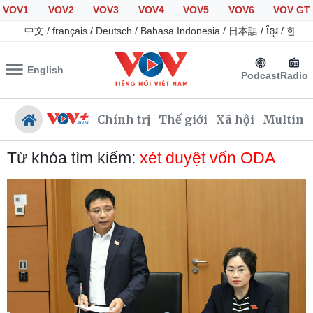
VOV1
VOV2
VOV3
VOV4
VOV5
VOV6
VOV GT
中文
/
français
/
Deutsch
/
Bahasa Indonesia
/
日本語
/
ខ្មែរ
/
한국
English
Podcast
Radio
Chính trị
Thế giới
Xã hội
Multime
Từ khóa tìm kiếm:
xét duyệt vốn ODA
Chính trị
Xã hội
Đảng
Tin 24h
Tổ chức nhân sự
Giáo dục
Quốc hội
Dự báo thời tiết
Nhận diện sự thật
Dấu ấn VOV
Việc làm
Biển đảo