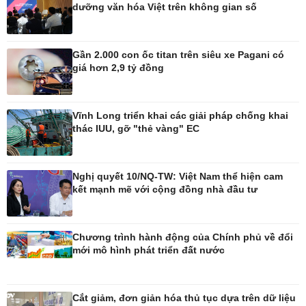
dưỡng văn hóa Việt trên không gian số
Pháp luật
Thể thao
Vụ án
Pickleball
Gần 2.000 con ốc titan trên siêu xe Pagani có
Tin nóng
Bóng đá quốc tế
giá hơn 2,9 tỷ đồng
Tư vấn luật
Bóng đá Việt Nam
Thế giới thể thao
Lịch thi đấu bóng đá
Vĩnh Long triển khai các giải pháp chống khai
eSports
thác IUU, gỡ "thẻ vàng" EC
Hậu trường
Nghị quyết 10/NQ-TW: Việt Nam thể hiện cam
kết mạnh mẽ với cộng đồng nhà đầu tư
Ô tô - Xe máy
Doanh nghiệp
Ô tô
Thông tin doanh nghiệp
Chương trình hành động của Chính phủ về đổi
Xe máy
Doanh nghiệp 24h
mới mô hình phát triển đất nước
Tư vấn
Doanh nhân
Vì cộng đồng
Cắt giảm, đơn giản hóa thủ tục dựa trên dữ liệu