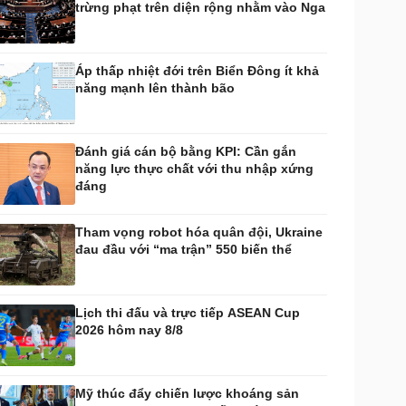
trừng phạt trên diện rộng nhằm vào Nga
huyển đổi số
Nhi khoa
Nam khoa
Làm đẹp - giảm cân
Áp thấp nhiệt đới trên Biển Đông ít khả
Phòng mạch online
năng mạnh lên thành bão
Ăn sạch sống khỏe
uân sự - Quốc phòng
ũ khí
Đánh giá cán bộ bằng KPI: Cần gắn
Việt Nam
năng lực thực chất với thu nhập xứng
hân tích
đáng
Tham vọng robot hóa quân đội, Ukraine
đau đầu với “ma trận” 550 biến thể
Lịch thi đấu và trực tiếp ASEAN Cup
2026 hôm nay 8/8
Mỹ thúc đẩy chiến lược khoáng sản