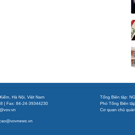
 Kiếm, Hà Nội, Việt Nam
Tổng Biên tập: 
48 | Fax: 84-24-39344230
Phó Tổng Biên tậ
v@vov.vn
Cơ quan chủ quả
gcao@vovnews.vn