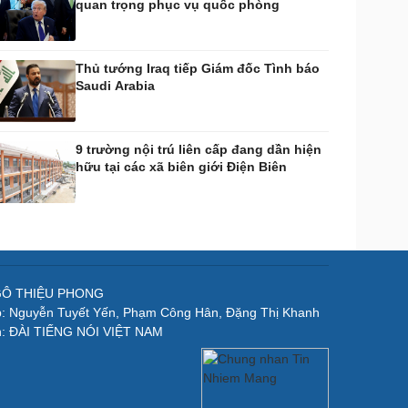
quan trọng phục vụ quốc phòng
Thủ tướng Iraq tiếp Giám đốc Tình báo
Saudi Arabia
9 trường nội trú liên cấp đang dần hiện
hữu tại các xã biên giới Điện Biên
NGÔ THIỆU PHONG
p: Nguyễn Tuyết Yến, Phạm Công Hân, Đặng Thị Khanh
n: ĐÀI TIẾNG NÓI VIỆT NAM