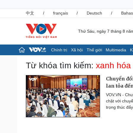
中文
/
français
/
Deutsch
/
Bahas
Thứ Sáu, ngày 7 tháng 8 nă
Chính trị
Xã hội
Thế giới
Multimedia
K
Chính trị
Xã hội
Từ khóa tìm kiếm:
xanh hóa 
Đảng
Tin 24h
Tổ chức nhân sự
Giáo dục
Chuyển đổ
Quốc hội
Dự báo thời tiết
lan tỏa đế
Nhận diện sự thật
Dấu ấn VOV
VOV.VN - Chuy
Việc làm
chặt với chuyể
Biển đảo
trọng thúc đẩ
Pháp luật
Thể thao
Vụ án
Pickleball
Tin nóng
Bóng đá quốc tế
Tư vấn luật
Bóng đá Việt Nam