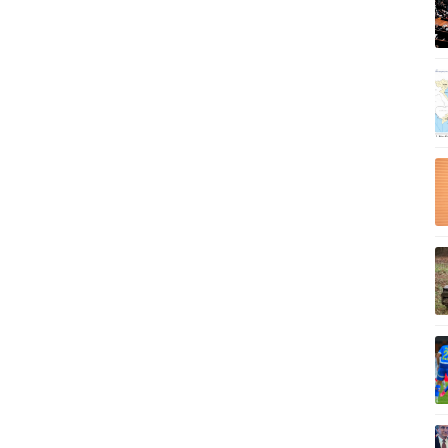
Vì cộng đồng
C
Giải trí
Du lịch
Q
Nghệ sĩ
Tư vấn
V
Thời trang
Săn Tour
Sao Việt
check-in
P