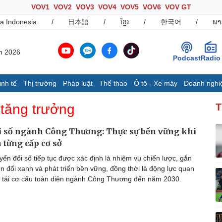
VOV1
VOV2
VOV3
VOV4
VOV5
VOV6
VOV GT
a Indonesia
/
日本語
/
ខ្មែរ
/
한국어
/
ພາ
m 2026
Podcast
Radio
inh tế
Thị trường
Pháp luật
Thể thao
Ô tô - Xe máy
Doanh nghi
Thế giới
Multimedia
K
tăng trưởng
T
Quan sát
Ảnh
B
Cuộc sống đó đây
Video
K
i số ngành Công Thương: Thực sự bền vững khi
Hồ sơ
E-Magazine
n từng cấp cơ sở
Infographic
ển đổi số tiếp tục được xác định là nhiệm vụ chiến lược, gắn
n đổi xanh và phát triển bền vững, đồng thời là động lực quan
y tái cơ cấu toàn diện ngành Công Thương đến năm 2030.
Ô tô - Xe máy
Doanh nghiệp
C
Ô tô
Thông tin doanh nghiệp
Xe máy
Doanh nghiệp 24h
Tư vấn
Doanh nhân
T