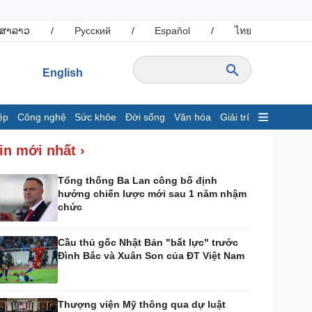
ສາລາວ
/
Русский
/
Español
/
ไทย
English
ệp
Công nghệ
Sức khỏe
Đời sống
Văn hóa
Giải trí
inh tế
Thị trường
in mới nhất ›
ất động sản
Giá vàng
hởi nghiệp
Tiêu dùng
Tổng thống Ba Lan công bố định
hướng chiến lược mới sau 1 năm nhậm
Tỷ giá
chức
Chứng khoán
Giá cà phê
Cầu thủ gốc Nhật Bản "bất lực" trước
Đình Bắc và Xuân Son của ĐT Việt Nam
ông nghệ
Sức khỏe
Sành điệu
Dinh dưỡng - món ngon
Tin Công nghệ
Cây thuốc
Thượng viện Mỹ thông qua dự luật
rải nghiệm
Sản phụ khoa