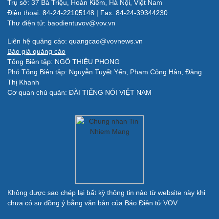
Trụ sở: 37 Bà Triệu, Hoàn Kiếm, Hà Nội, Việt Nam
Làm đẹp - giảm cân
Điện thoại: 84-24-22105148 | Fax: 84-24-39344230
Phòng mạch online
Thư điện tử: baodientuvov@vov.vn
Ăn sạch sống khỏe
Liên hệ quảng cáo: quangcao@vovnews.vn
Báo giá quảng cáo
Đời sống
Văn hóa
Tổng Biên tập: NGÔ THIỆU PHONG
Phó Tổng Biên tập: Nguyễn Tuyết Yến, Phạm Công Hân, Đặng
Nhà đẹp
Sân khấu - Điện ảnh
Thị Khanh
Blog
Văn học
Cơ quan chủ quản: ĐÀI TIẾNG NÓI VIỆT NAM
Tình yêu - Gia đình
Âm nhạc
Di sản
Giải trí
Du lịch
Nghệ sĩ
Tư vấn
Thời trang
Săn Tour
Sao Việt
check-in
Không được sao chép lại bất kỳ thông tin nào từ website này khi
chưa có sự đồng ý bằng văn bản của Báo Điện tử VOV
Quân sự - Quốc phòng
Vũ khí