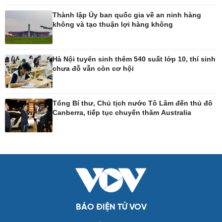
Tư vấn luật
Bóng đá quốc tế
Thành lập Ủy ban quốc gia về an ninh hàng
Thế giới thể thao
không và tạo thuận lợi hàng không
Lịch thi đấu bóng đá
eSports
Hậu trường
Hà Nội tuyển sinh thêm 540 suất lớp 10, thí sinh
chưa đỗ vẫn còn cơ hội
Ô tô - Xe máy
Doanh nghiệp
Ô tô
Thông tin doanh nghiệp
Tổng Bí thư, Chủ tịch nước Tô Lâm đến thủ đô
Xe máy
Doanh nghiệp 24h
Canberra, tiếp tục chuyến thăm Australia
Tư vấn
Doanh nhân
Vì cộng đồng
Công nghệ
Sức khỏe
Sành điệu
Dinh dưỡng - món ngon
Tin Công nghệ
Cây thuốc
Trải nghiệm
Sản phụ khoa
BÁO ĐIỆN TỬ VOV
Chuyển đổi số
Nhi khoa
Nam khoa