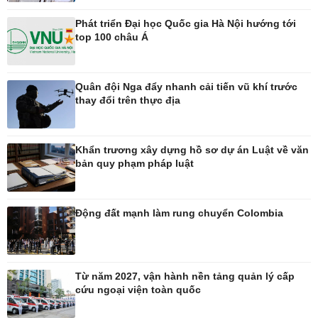
Phát triển Đại học Quốc gia Hà Nội hướng tới
Thế giới
Multimedia
top 100 châu Á
Quan sát
Ảnh
Cuộc sống đó đây
Video
Hồ sơ
E-Magazine
Quân đội Nga đẩy nhanh cải tiến vũ khí trước
Infographic
thay đổi trên thực địa
Kinh tế
Thị trường
Khẩn trương xây dựng hồ sơ dự án Luật về văn
Bất động sản
Tiêu dùng
bản quy phạm pháp luật
Khởi nghiệp
Giá vàng
Tỷ giá
Chứng khoán
Động đất mạnh làm rung chuyển Colombia
Xổ số 3 miền
Giá cà phê
Từ năm 2027, vận hành nền tảng quản lý cấp
Pháp luật
Thể thao
cứu ngoại viện toàn quốc
Vụ án
Pickleball
Tin nóng
Bóng đá Việt Nam