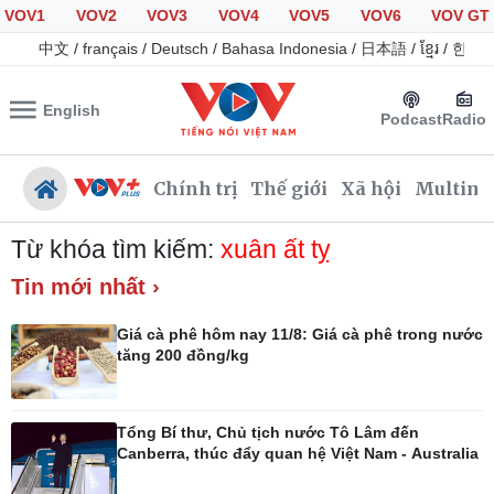
VOV1
VOV2
VOV3
VOV4
VOV5
VOV6
VOV GT
中文
/
français
/
Deutsch
/
Bahasa Indonesia
/
日本語
/
ខ្មែរ
/
한국
English
Podcast
Radio
Chính trị
Thế giới
Xã hội
Multime
Từ khóa tìm kiếm:
xuân ất tỵ
Tin mới nhất ›
Chính trị
Xã hội
Giá cà phê hôm nay 11/8: Giá cà phê trong nước
Đảng
Tin 24h
tăng 200 đồng/kg
Tổ chức nhân sự
Dự báo thời tiết
Quốc hội
Giáo dục
Nhận diện sự thật
Dấu ấn VOV
Tổng Bí thư, Chủ tịch nước Tô Lâm đến
Việc làm
Canberra, thúc đẩy quan hệ Việt Nam - Australia
Biển đảo