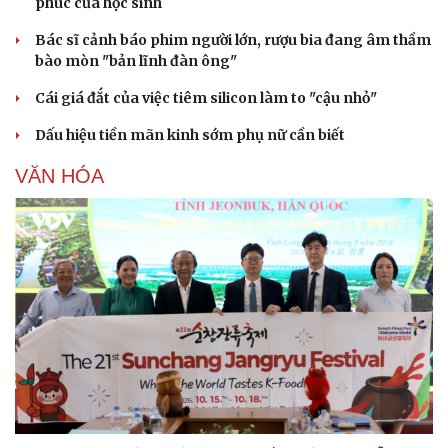
phúc của học sinh
Bác sĩ cảnh báo phim người lớn, rượu bia đang âm thầm
bào mòn "bản lĩnh đàn ông"
Cái giá đắt của việc tiêm silicon làm to "cậu nhỏ"
Dấu hiệu tiền mãn kinh sớm phụ nữ cần biết
VĂN HÓA