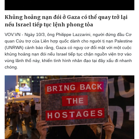
Bóng đá
Ô tô
Lịch thi đấu bóng đá
Xe máy
Khủng hoảng nạn đói ở Gaza có thể quay trở lại
Thế giới thể thao
Tư vấn
nếu Israel tiếp tục lệnh phong tỏa
eSports
Hậu trường
VOV.VN - Ngày 10/3, ông Philippe Lazzarini, người đứng đầu Cơ
quan Cứu trợ của Liên hợp quốc dành cho người tị nạn Palestine
(UNRWA) cảnh báo rằng, Gaza có nguy cơ đối mặt với một cuộc
khủng hoảng nạn đói nếu Israel tiếp tục chặn nguồn viện trợ vào
vùng lãnh thổ này, khiến tình hình nhân đạo tại đây xấu đi nhanh
chóng.