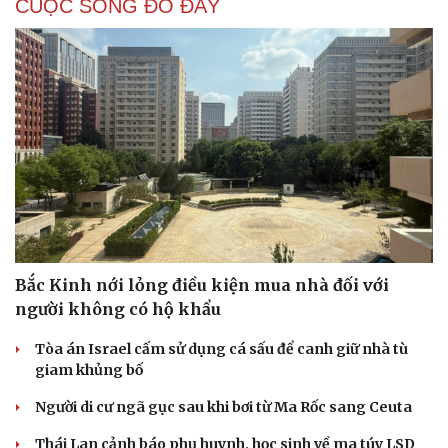
CUỘC SỐNG ĐÓ ĐÂY
Bắc Kinh nới lỏng điều kiện mua nhà đối với
người không có hộ khẩu
Tòa án Israel cấm sử dụng cá sấu để canh giữ nhà tù
giam khủng bố
Cải chính
Người di cư ngã gục sau khi bơi từ Ma Rốc sang Ceuta
Thái Lan cảnh báo phụ huynh, học sinh về ma túy LSD