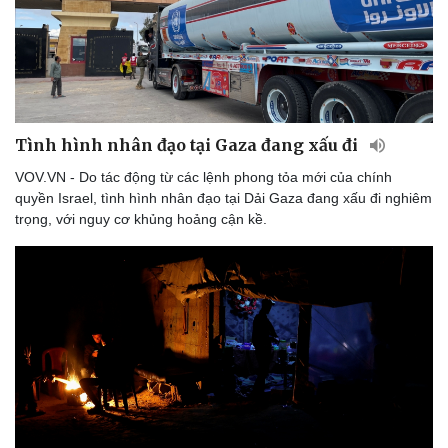
Tình hình nhân đạo tại Gaza đang xấu đi
VOV.VN - Do tác động từ các lệnh phong tỏa mới của chính
quyền Israel, tình hình nhân đạo tại Dải Gaza đang xấu đi nghiêm
trọng, với nguy cơ khủng hoảng cận kề.
Thể thao
Ô tô - Xe máy