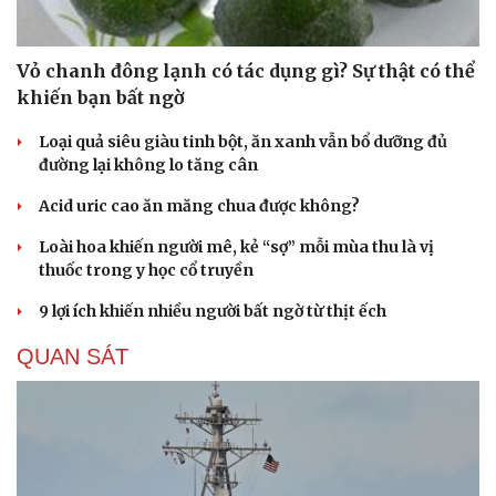
Vỏ chanh đông lạnh có tác dụng gì? Sự thật có thể
khiến bạn bất ngờ
Loại quả siêu giàu tinh bột, ăn xanh vẫn bổ dưỡng đủ
đường lại không lo tăng cân
Acid uric cao ăn măng chua được không?
Loài hoa khiến người mê, kẻ “sợ” mỗi mùa thu là vị
thuốc trong y học cổ truyền
9 lợi ích khiến nhiều người bất ngờ từ thịt ếch
QUAN SÁT