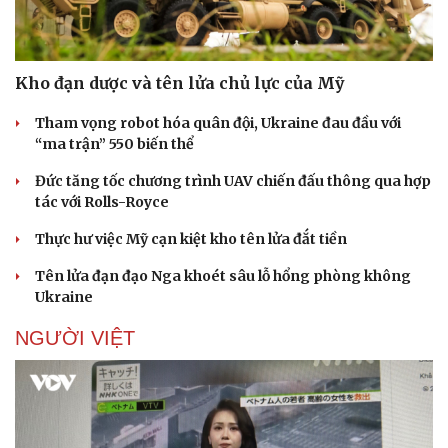
Doanh nghiệp
Công nghệ
Kho đạn dược và tên lửa chủ lực của Mỹ
Thông tin doanh nghiệp
Sành điệu
Doanh nghiệp 24h
Tin Công nghệ
Tham vọng robot hóa quân đội, Ukraine đau đầu với
Doanh nhân
Trải nghiệm
“ma trận” 550 biến thể
Vì cộng đồng
Chuyển đổi số
Đức tăng tốc chương trình UAV chiến đấu thông qua hợp
tác với Rolls-Royce
Thực hư việc Mỹ cạn kiệt kho tên lửa đắt tiền
Tên lửa đạn đạo Nga khoét sâu lỗ hổng phòng không
Ukraine
NGƯỜI VIỆT