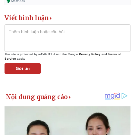
Viết bình luận
This site is protected by reCAPTCHA and the Google
Privacy Policy
and
Terms of
Service
apply.
Gửi tin
Kinh tế
Thị trường
Bất động sản
Giá vàng
Khởi nghiệp
Tiêu dùng
Tỷ giá
Chứng khoán