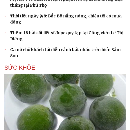
tháng tại Phú Thọ
Thời tiết ngày 9/8: Bắc Bộ nắng nóng, chiều tối có mưa
dông
Thêm 18 hài cốt liệt sĩ được quy tập tại Công viên Lê Thị
Riêng
Ca nô chở khách tái diễn cảnh bát nháo trên biển Sầm
Sơn
SỨC KHỎE
Du lịch
Podcast
Tư vấn
Câu chuyện thời sự
Săn Tour
Đọc truyện đêm khuya
check-in
Cửa sổ tình yêu
Kể chuyện cho bé
Hạt giống tâm hồn