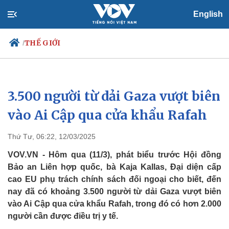
English
THẾ GIỚI
/
3.500 người từ dải Gaza vượt biên
Chính trị
Xã hội
Đảng
Tin 24h
vào Ai Cập qua cửa khẩu Rafah
Tổ chức nhân sự
Dự báo thời tiết
Quốc hội
Giáo dục
Thứ Tư, 06:22, 12/03/2025
Nhận diện sự thật
Dấu ấn VOV
Việc làm
VOV.VN - Hôm qua (11/3), phát biểu trước Hội đồng
Biển đảo
Bảo an Liên hợp quốc, bà Kaja Kallas, Đại diện cấp
cao EU phụ trách chính sách đối ngoại cho biết, đến
nay đã có khoảng 3.500 người từ dải Gaza vượt biên
vào Ai Cập qua cửa khẩu Rafah, trong đó có hơn 2.000
người cần được điều trị y tế.