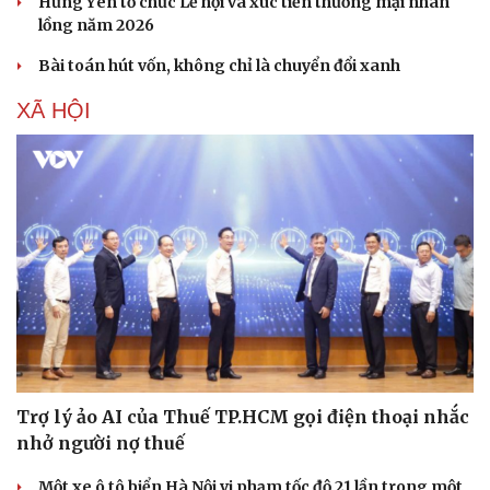
Hưng Yên tổ chức Lễ hội và xúc tiến thương mại nhãn
lồng năm 2026
Bài toán hút vốn, không chỉ là chuyển đổi xanh
XÃ HỘI
Trợ lý ảo AI của Thuế TP.HCM gọi điện thoại nhắc
nhở người nợ thuế
Một xe ô tô biển Hà Nội vi phạm tốc độ 21 lần trong một