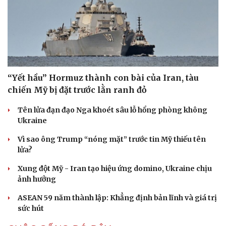
“Yết hầu” Hormuz thành con bài của Iran, tàu
chiến Mỹ bị đặt trước lằn ranh đỏ
Tên lửa đạn đạo Nga khoét sâu lỗ hổng phòng không
Ukraine
Vì sao ông Trump “nóng mặt” trước tin Mỹ thiếu tên
lửa?
Xung đột Mỹ - Iran tạo hiệu ứng domino, Ukraine chịu
ảnh hưởng
ASEAN 59 năm thành lập: Khẳng định bản lĩnh và giá trị
sức hút