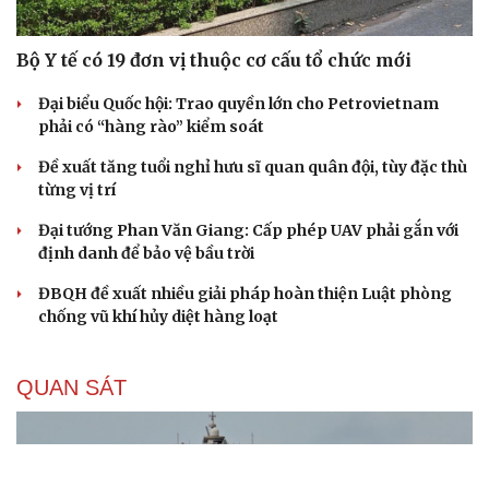
Bộ Y tế có 19 đơn vị thuộc cơ cấu tổ chức mới
Đại biểu Quốc hội: Trao quyền lớn cho Petrovietnam
phải có “hàng rào” kiểm soát
Đề xuất tăng tuổi nghỉ hưu sĩ quan quân đội, tùy đặc thù
từng vị trí
Đại tướng Phan Văn Giang: Cấp phép UAV phải gắn với
định danh để bảo vệ bầu trời
ĐBQH đề xuất nhiều giải pháp hoàn thiện Luật phòng
chống vũ khí hủy diệt hàng loạt
QUAN SÁT