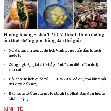
Những hương vị đưa TP.HCM thành thiên đường
ẩm thực đường phố hàng đầu thế giới
Nối đà tăng trưởng, du lịch Vĩnh Long hấp dẫn khách
quốc tế
Công nghiệp giải trí "chắp cánh" cho điểm đến du lịch
Văn hóa
Giải trí
Gia Lai
Sân khấu - Điện ảnh
Nghệ sĩ
Văn học
Thời trang
Hội chợ Du lịch quốc tế TP.HCM 2026 có quy mô lớn nhất
Âm nhạc
Sao Việt
từ trước đến nay
Di sản
Bảo tàng Tưởng niệm Hòa bình tại Nhật Bản đón lượng
khách kỷ lục
KINH TẾ