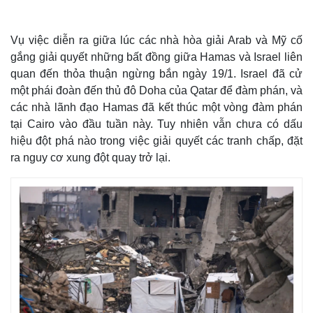
Vụ việc diễn ra giữa lúc các nhà hòa giải Arab và Mỹ cố
gắng giải quyết những bất đồng giữa Hamas và Israel liên
quan đến thỏa thuận ngừng bắn ngày 19/1. Israel đã cử
một phái đoàn đến thủ đô Doha của Qatar để đàm phán, và
các nhà lãnh đạo Hamas đã kết thúc một vòng đàm phán
tại Cairo vào đầu tuần này. Tuy nhiên vẫn chưa có dấu
hiệu đột phá nào trong việc giải quyết các tranh chấp, đặt
ra nguy cơ xung đột quay trở lại.
Thế giới
Multimedia
Quan sát
Video
Cuộc sống đó đây
Ảnh
Hồ sơ
E-Magazine
Infographic