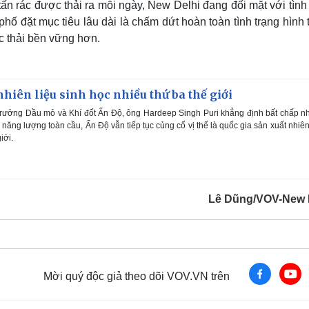
ấn rác được thải ra mỗi ngày, New Delhi đang đối mặt với tình
phố đặt mục tiêu lâu dài là chấm dứt hoàn toàn tình trạng hình
ác thải bền vững hơn.
nhiên liệu sinh học nhiều thứ ba thế giới
trưởng Dầu mỏ và Khí đốt Ấn Độ, ông Hardeep Singh Puri khẳng định bất chấp 
 năng lượng toàn cầu, Ấn Độ vẫn tiếp tục củng cố vị thế là quốc gia sản xuất nhiên
iới.
Lê Dũng/VOV-New 
Mời quý độc giả theo dõi VOV.VN trên