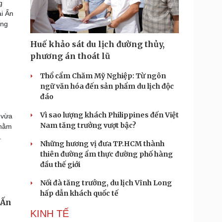
g
ại Ấn
ung
Huế khảo sát du lịch đường thủy,
phương án thoát lũ
Thổ cẩm Chăm Mỹ Nghiệp: Từ ngôn
ngữ văn hóa đến sản phẩm du lịch độc
đáo
Vì sao lượng khách Philippines đến Việt
 vừa
Nam tăng trưởng vượt bậc?
nhằm
.
Những hương vị đưa TP.HCM thành
thiên đường ẩm thực đường phố hàng
đầu thế giới
Nối đà tăng trưởng, du lịch Vĩnh Long
hấp dẫn khách quốc tế
 Ấn
KINH TẾ