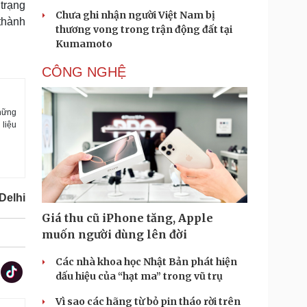
 trạng
Chưa ghi nhận người Việt Nam bị
 thành
thương vong trong trận động đất tại
Kumamoto
CÔNG NGHỆ
những
 liệu
Delhi
Giá thu cũ iPhone tăng, Apple
muốn người dùng lên đời
Các nhà khoa học Nhật Bản phát hiện
dấu hiệu của “hạt ma” trong vũ trụ
Vì sao các hãng từ bỏ pin tháo rời trên