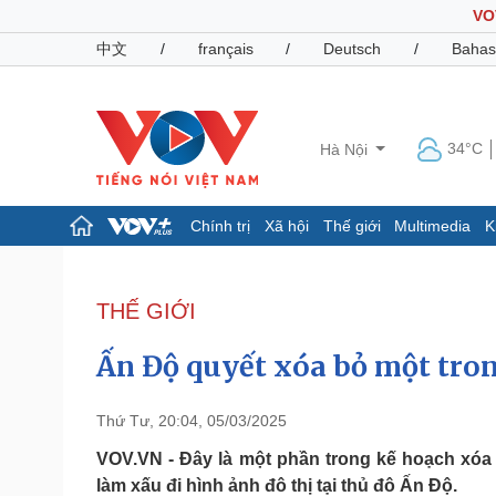
VO
中文
/
français
/
Deutsch
/
Bahas
34°C
Hà Nội
Chính trị
Xã hội
Thế giới
Multimedia
K
Chính trị
Xã hội
Đảng
Tin 24h
THẾ GIỚI
Tổ chức nhân sự
Dự báo thời tiết
Quốc hội
Giáo dục
Ấn Độ quyết xóa bỏ một tron
Nhận diện sự thật
Dấu ấn VOV
Việc làm
Biển đảo
Thứ Tư, 20:04, 05/03/2025
Pháp luật
Quân sự - Quốc phòng
VOV.VN - Đây là một phần trong kế hoạch xóa
làm xấu đi hình ảnh đô thị tại thủ đô Ấn Độ.
Vụ án
Vũ khí