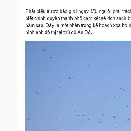
Tin nóng
Việt Nam
Tư vấn luật
Phân tích
Phát biểu trước báo giới ngày 4/3, người phụ trá
biết chính quyền thành phố cam kết sẽ dọn sạch b
năm sau. Đây là một phần trong kế hoạch xóa bỏ n
Sức khỏe
Đời sống
hình ảnh đô thị tại thủ đô Ấn Độ.
Dinh dưỡng - món ngon
Nhà đẹp
Cây thuốc
Blog
Sản phụ khoa
Tình yêu - Gia đình
Nhi khoa
Nam khoa
Làm đẹp - giảm cân
Phòng mạch online
Ăn sạch sống khỏe
Cải chính