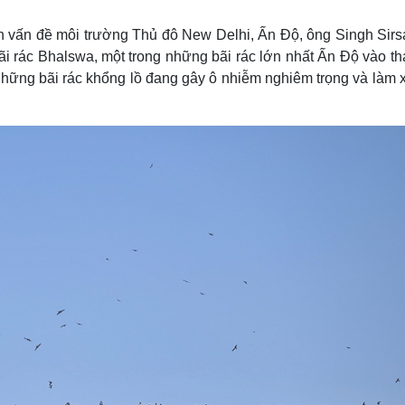
Lịch thi đấu bóng đá
Xe máy
Thế giới thể thao
Tư vấn
ch vấn đề môi trường Thủ đô New Delhi, Ấn Độ, ông Singh Sirs
eSports
V
ãi rác Bhalswa, một trong những bãi rác lớn nhất Ấn Độ vào th
Hậu trường
hững bãi rác khổng lồ đang gây ô nhiễm nghiêm trọng và làm x
Văn hóa
Giải trí
D
Sân khấu - Điện ảnh
Nghệ sĩ
Văn học
Thời trang
Âm nhạc
Sao Việt
c
Di sản