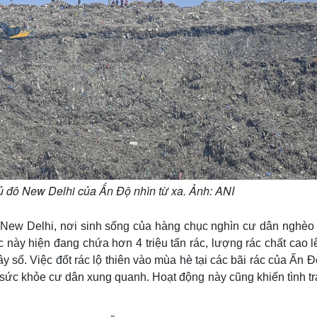
ủ đô New Delhi của Ấn Độ nhìn từ xa. Ảnh: ANI
 New Delhi, nơi sinh sống của hàng chục nghìn cư dân nghèo 
c này hiện đang chứa hơn 4 triệu tấn rác, lượng rác chất cao l
y số. Việc đốt rác lộ thiên vào mùa hè tại các bãi rác của Ấn Đ
sức khỏe cư dân xung quanh. Hoạt động này cũng khiến tình tr