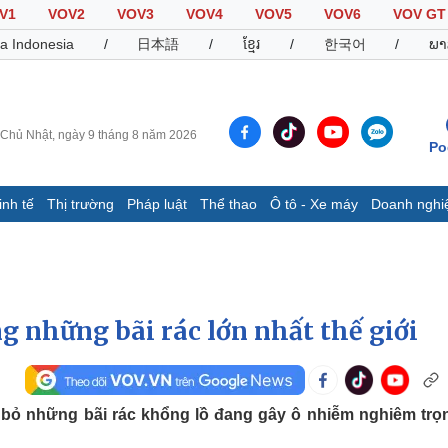
V1
VOV2
VOV3
VOV4
VOV5
VOV6
VOV GT
a Indonesia
/
日本語
/
ខ្មែរ
/
한국어
/
ພາ
Chủ Nhật, ngày 9 tháng 8 năm 2026
Po
inh tế
Thị trường
Pháp luật
Thể thao
Ô tô - Xe máy
Doanh nghi
Thế giới
Multimedia
K
Quan sát
Video
B
Cuộc sống đó đây
Ảnh
K
Hồ sơ
E-Magazine
g những bãi rác lớn nhất thế giới
Infographic
Thể thao
Ô tô - Xe máy
D
 bỏ những bãi rác khổng lồ đang gây ô nhiễm nghiêm trọ
Bóng đá
Ô tô
T