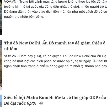
VOV.VN - Trong bối cảnh mức tăng lương không theo kịp tốc độ tăn
trưởng kinh tế tại quốc gia đông dân nhất thế giới, nhiều người trẻ t
Độ đang dấn thân vào giao dịch tiền mã hóa như một cách để bổ s
nguồn thu nhập bền vững.
Thủ đô New Delhi, Ấn Độ mạnh tay để giảm thiểu ô
nhiễm
VOV.VN - Hôm nay (1/3), chính quyền Thủ đô New Delhi của Ấn Độ
công bố một loạt các biện pháp sẽ được áp dụng từ ngày 31/3 tới 
ngăn chặn tình trạng ô nhiễm đang gây nhức nhối tại thành phố này
Siêu lễ hội Maha Kumbh Mela có thể giúp GDP của
Độ đạt mốc 6,5%