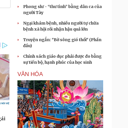
Phong slư - “thư tình” bằng dân ca của
người Tày
Ngại khám bệnh, nhiều người tự chữa
bệnh xã hội rồi nhận hậu quả lớn
Truyện ngắn: "Bờ sông gió thổi" (Phần
đầu)
Chính sách giáo dục phải được đo bằng
sự tiến bộ, hạnh phúc của học sinh
VĂN HÓA