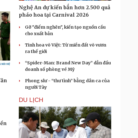
Nghệ An dự kiến bắn hơn 2.500 quả
pháo hoa tại Carnival 2026
Gỡ "điểm nghẽn", kiến tạo nguồn cầu
cho xuất bản
Tinh hoa võ Việt: Từ miền đất võ vươn
ra thế giới
“Spider-Man: Brand New Day” dẫn đầu
doanh số phòng vé Mỹ
Phong slư - “thư tình” bằng dân ca của
người Tày
DU LỊCH
iền