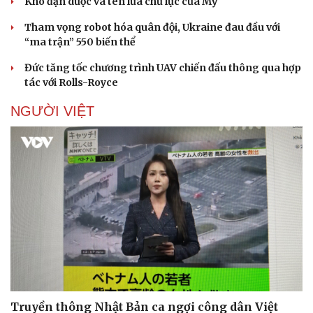
Kho đạn dược và tên lửa chủ lực của Mỹ
Tham vọng robot hóa quân đội, Ukraine đau đầu với
“ma trận” 550 biến thể
Đức tăng tốc chương trình UAV chiến đấu thông qua hợp
tác với Rolls-Royce
NGƯỜI VIỆT
Pháp luật
Quân sự - Quốc phòng
Vụ án
Vũ khí
Tin nóng
Việt Nam
Tư vấn luật
Phân tích
Truyền thông Nhật Bản ca ngợi công dân Việt