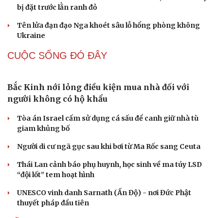
Cải chính
Tướng Lê Văn Cương: Iran tổn thất lớn về vật chất,
Mỹ thiệt hại nặng về uy tín
Mỹ gấp rút tăng sản xuất vũ khí vì chiến sự Iran
Nga và Ukraine chạy đua tác chiến trên không, dò tìm
“tử huyệt” của đối phương
“Yết hầu” Hormuz thành con bài của Iran, tàu chiến Mỹ
bị đặt trước lằn ranh đỏ