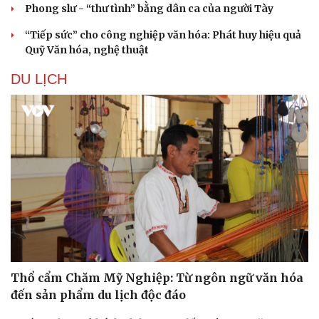
Doanh nghiệp
Công nghệ
Phong slư - “thư tình” bằng dân ca của người Tày
Thông tin doanh nghiệp
Sành điệu
“Tiếp sức” cho công nghiệp văn hóa: Phát huy hiệu quả
Doanh nghiệp 24h
Tin Công nghệ
Quỹ Văn hóa, nghệ thuật
Doanh nhân
Trải nghiệm
Vì cộng đồng
Chuyển đổi số
DU LỊCH
Thổ cẩm Chăm Mỹ Nghiệp: Từ ngôn ngữ văn hóa
đến sản phẩm du lịch độc đáo