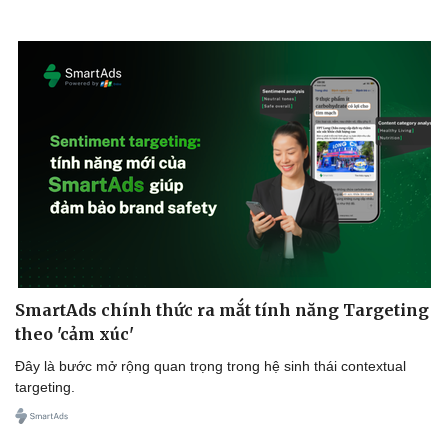
Kinh tế
Thị trường
Bất động sản
Giá vàng
Khởi nghiệp
Tiêu dùng
Tỷ giá
Chứng khoán
Giá cà phê
SmartAds chính thức ra mắt tính năng Targeting
theo 'cảm xúc'
Đây là bước mở rộng quan trọng trong hệ sinh thái contextual
targeting.