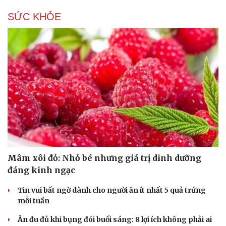
SỨC KHỎE
Mâm xôi đỏ: Nhỏ bé nhưng giá trị dinh dưỡng
đáng kinh ngạc
Văn hóa
Giải trí
Tin vui bất ngờ dành cho người ăn ít nhất 5 quả trứng
Sân khấu - Điện ảnh
Nghệ sĩ
mỗi tuần
Văn học
Thời trang
Âm nhạc
Sao Việt
Ăn đu đủ khi bụng đói buổi sáng: 8 lợi ích không phải ai
Di sản