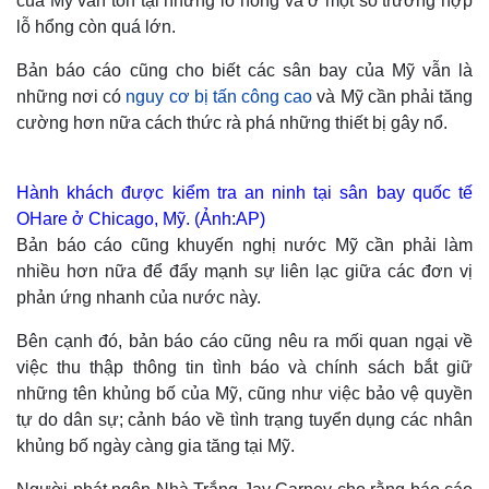
của Mỹ vẫn tồn tại những lỗ hổng và ở một số trường hợp
lỗ hổng còn quá lớn.
Bản báo cáo cũng cho biết các sân bay của Mỹ vẫn là
những nơi có
nguy cơ bị tấn công cao
và Mỹ cần phải tăng
cường hơn nữa cách thức rà phá những thiết bị gây nổ.
Hành khách được kiểm tra an ninh tại sân bay quốc tế
OHare ở Chicago, Mỹ. (Ảnh:AP)
Bản báo cáo cũng khuyến nghị nước Mỹ cần phải làm
nhiều hơn nữa để đẩy mạnh sự liên lạc giữa các đơn vị
phản ứng nhanh của nước này.
Bên cạnh đó, bản báo cáo cũng nêu ra mối quan ngại về
việc thu thập thông tin tình báo và chính sách bắt giữ
những tên khủng bố của Mỹ, cũng như việc bảo vệ quyền
tự do dân sự; cảnh báo về tình trạng tuyển dụng các nhân
khủng bố ngày càng gia tăng tại Mỹ.