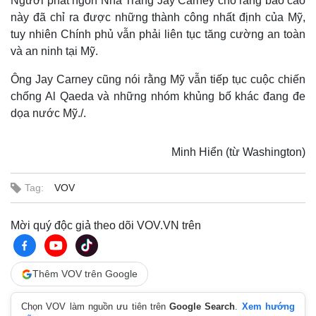
Người phát ngôn Nhà Trắng Jay Carney cho rằng báo cáo
này đã chỉ ra được những thành công nhất định của Mỹ,
tuy nhiên Chính phủ vẫn phải liên tục tăng cường an toàn
và an ninh tại Mỹ.
Ông Jay Carney cũng nói rằng Mỹ vẫn tiếp tục cuộc chiến
chống Al Qaeda và những nhóm khủng bố khác đang đe
dọa nước Mỹ./.
Minh Hiển (từ Washington)
Tag:
VOV
Mời quý độc giả theo dõi VOV.VN trên
Thế giới
Multimedia
Quan sát
Video
Thêm VOV trên Google
Cuộc sống đó đây
Ảnh
Hồ sơ
E-Magazine
Chọn VOV làm nguồn ưu tiên trên
Google Search
.
Xem hướng