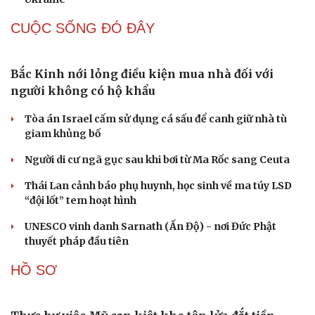
Mỹ gấp rút tăng sản xuất vũ khí vì chiến sự Iran
Nga và Ukraine chạy đua tác chiến trên không, dò tìm
“tử huyệt” của đối phương
“Yết hầu” Hormuz thành con bài của Iran, tàu chiến Mỹ
bị đặt trước lằn ranh đỏ
Tên lửa đạn đạo Nga khoét sâu lỗ hổng phòng không
Ukraine
CUỘC SỐNG ĐÓ ĐÂY
Bắc Kinh nới lỏng điều kiện mua nhà đối với
người không có hộ khẩu
Tòa án Israel cấm sử dụng cá sấu để canh giữ nhà tù
giam khủng bố
Người di cư ngã gục sau khi bơi từ Ma Rốc sang Ceuta