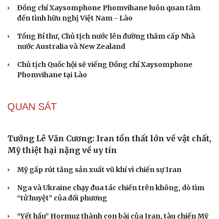
Trump từng rất cả quyết?
CHÍNH TRỊ
Chủ tịch Quốc hội viếng Đồng chí Xaysomphone
Phomvihane tại Lào
Quốc tang trong 2 ngày để tưởng nhớ đồng chí
Saysomphone Phomvihane
Đồng chí Xaysomphone Phomvihane luôn quan tâm
đến tình hữu nghị Việt Nam - Lào
Tổng Bí thư, Chủ tịch nước lên đường thăm cấp Nhà
nước Australia và New Zealand
Chủ tịch Quốc hội sẽ viếng Đồng chí Xaysomphone
Phomvihane tại Lào
QUAN SÁT