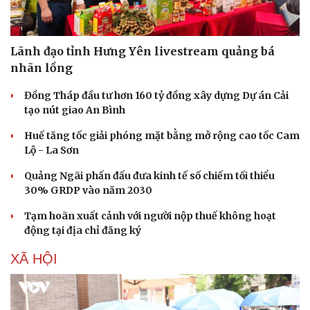
Lãnh đạo tỉnh Hưng Yên livestream quảng bá
nhãn lồng
Đồng Tháp đầu tư hơn 160 tỷ đồng xây dựng Dự án Cải
Sức khỏe
Đời sống
tạo nút giao An Bình
Dinh dưỡng - món ngon
Nhà đẹp
Cây thuốc
Blog
Huế tăng tốc giải phóng mặt bằng mở rộng cao tốc Cam
Sản phụ khoa
Tình yêu - Gia đình
Lộ - La Sơn
Nhi khoa
Nam khoa
Quảng Ngãi phấn đấu đưa kinh tế số chiếm tối thiểu
Làm đẹp - giảm cân
30% GRDP vào năm 2030
Phòng mạch online
Tạm hoãn xuất cảnh với người nộp thuế không hoạt
Ăn sạch sống khỏe
động tại địa chỉ đăng ký
XÃ HỘI