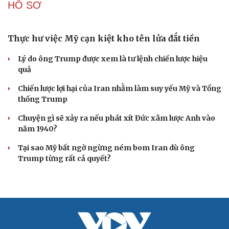
Tên lửa đạn đạo Nga khoét sâu lỗ hổng phòng không
Ukraine
CUỘC SỐNG ĐÓ ĐÂY
Bắc Kinh nới lỏng điều kiện mua nhà đối với
người không có hộ khẩu
Tòa án Israel cấm sử dụng cá sấu để canh giữ nhà tù
giam khủng bố
Người di cư ngã gục sau khi bơi từ Ma Rốc sang Ceuta
Thái Lan cảnh báo phụ huynh, học sinh về ma túy LSD
“đội lốt” tem hoạt hình
UNESCO vinh danh Sarnath (Ấn Độ) - nơi Đức Phật
thuyết pháp đầu tiên
HỒ SƠ