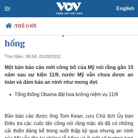
English
THẾ GIỚI
/
An ninh của Mỹ vẫn còn nhiều lỗ
hổng
Thứ Năm, 08:50, 01/09/2011
Chính trị
Xã hội
Đảng
Tin 24h
Một bản báo cáo mới công bố của Mỹ nói rằng gần 10
Tổ chức nhân sự
Dự báo thời tiết
năm sau sự kiện 11/9, nước Mỹ vẫn chưa được an
Quốc hội
Giáo dục
toàn và đảm bảo an ninh như mong đợi.
Nhận diện sự thật
Dấu ấn VOV
Việc làm
Tổng thống Obama đặt hoa tưởng niệm vụ 11/9
Biển đảo
Bản báo cáo được ông Tom Kean, cựu Chủ tịch Ủy ban
Điều tra các cuộc tấn công nói rằng mặc dù đã có những
cải thiện đáng kể trong suốt thập kỷ qua nhưng an ninh