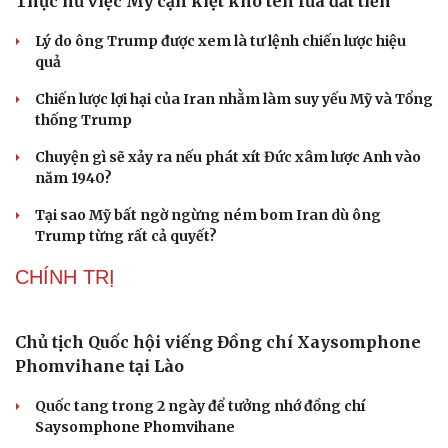
Thái Lan cảnh báo phụ huynh, học sinh về ma túy LSD
Du lịch
Podcast
“đội lốt” tem hoạt hình
Tư vấn
Câu chuyện thời sự
Săn Tour
Đọc truyện đêm khuya
UNESCO vinh danh Sarnath (Ấn Độ) - nơi Đức Phật
check-in
Cửa sổ tình yêu
thuyết pháp đầu tiên
Kể chuyện cho bé
Hạt giống tâm hồn
HỒ SƠ
Thực hư việc Mỹ cạn kiệt kho tên lửa đắt tiền
Lý do ông Trump được xem là tư lệnh chiến lược hiệu
quả
Chiến lược lợi hại của Iran nhằm làm suy yếu Mỹ và Tổng
thống Trump
Chuyện gì sẽ xảy ra nếu phát xít Đức xâm lược Anh vào
năm 1940?
Tại sao Mỹ bất ngờ ngừng ném bom Iran dù ông