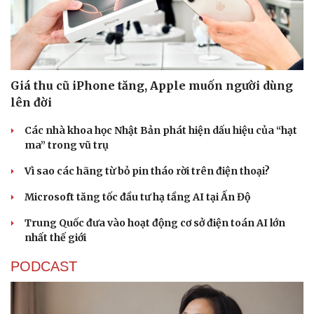
Giá thu cũ iPhone tăng, Apple muốn người dùng
lên đời
Các nhà khoa học Nhật Bản phát hiện dấu hiệu của “hạt
ma” trong vũ trụ
Vì sao các hãng từ bỏ pin tháo rời trên điện thoại?
Microsoft tăng tốc đầu tư hạ tầng AI tại Ấn Độ
Thể thao
Ô tô - Xe máy
Trung Quốc đưa vào hoạt động cơ sở điện toán AI lớn
Bóng đá
Ô tô
nhất thế giới
Lịch thi đấu bóng đá
Xe máy
Thế giới thể thao
Tư vấn
PODCAST
eSports
Hậu trường