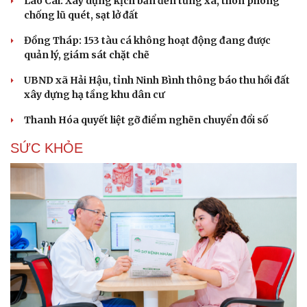
Lào Cai: Xây dựng kịch bản đến từng xã, thôn phòng
chống lũ quét, sạt lở đất
Đồng Tháp: 153 tàu cá không hoạt động đang được
quản lý, giám sát chặt chẽ
UBND xã Hải Hậu, tỉnh Ninh Bình thông báo thu hồi đất
xây dựng hạ tầng khu dân cư
Thanh Hóa quyết liệt gỡ điểm nghẽn chuyển đổi số
SỨC KHỎE
Cải chính