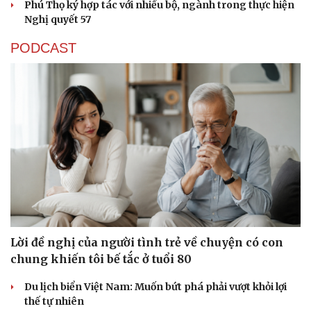
Phú Thọ ký hợp tác với nhiều bộ, ngành trong thực hiện
Nghị quyết 57
PODCAST
Văn hóa
Giải trí
Sân khấu - Điện ảnh
Nghệ sĩ
Văn học
Thời trang
Lời đề nghị của người tình trẻ về chuyện có con
Âm nhạc
Sao Việt
chung khiến tôi bế tắc ở tuổi 80
Di sản
Du lịch biển Việt Nam: Muốn bứt phá phải vượt khỏi lợi
thế tự nhiên