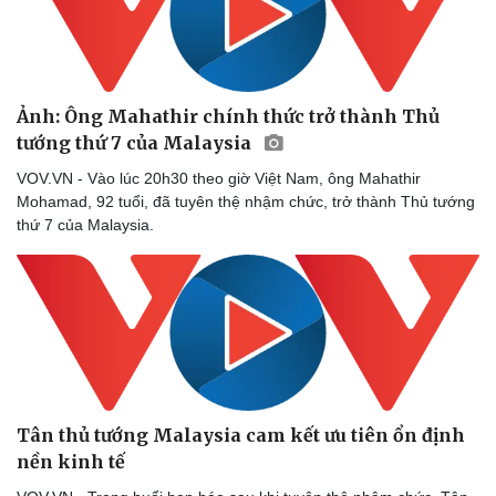
Doanh nghiệp
Công nghệ
Ảnh: Ông Mahathir chính thức trở thành Thủ
Thông tin doanh nghiệp
Sành điệu
tướng thứ 7 của Malaysia
Doanh nghiệp 24h
Tin Công nghệ
VOV.VN - Vào lúc 20h30 theo giờ Việt Nam, ông Mahathir
Doanh nhân
Trải nghiệm
Mohamad, 92 tuổi, đã tuyên thệ nhậm chức, trở thành Thủ tướng
Vì cộng đồng
Chuyển đổi số
thứ 7 của Malaysia.
Tân thủ tướng Malaysia cam kết ưu tiên ổn định
nền kinh tế