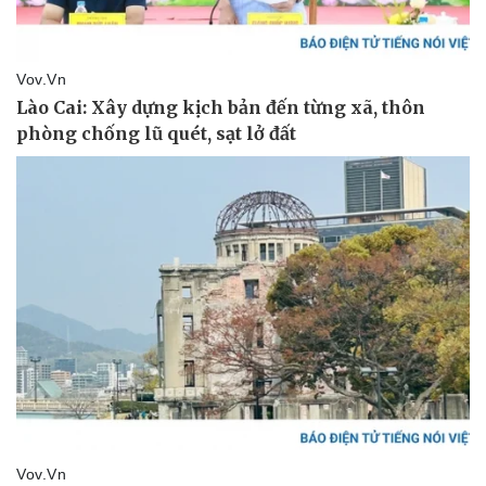
Thể thao
Ô tô - Xe máy
Bóng đá
Ô tô
Lịch thi đấu bóng đá
Xe máy
Thế giới thể thao
Tư vấn
eSports
Hậu trường