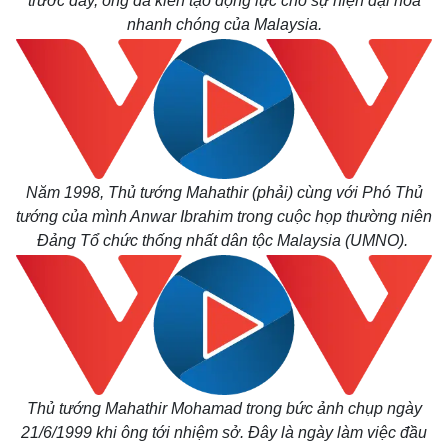
trước đây, ông đã kiến tạo động lực cho sự hiện đại hóa
nhanh chóng của Malaysia.
Năm 1998, Thủ tướng Mahathir (phải) cùng với Phó Thủ
tướng của mình Anwar Ibrahim trong cuộc họp thường niên
Đảng Tổ chức thống nhất dân tộc Malaysia (UMNO).
Thế giới
Multimedia
Quan sát
Video
Cuộc sống đó đây
Ảnh
Hồ sơ
E-Magazine
Infographic
Thủ tướng Mahathir Mohamad trong bức ảnh chụp ngày
21/6/1999 khi ông tới nhiệm sở. Đây là ngày làm việc đầu