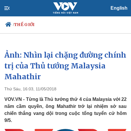
English
THẾ GIỚI
/
Ảnh: Nhìn lại chặng đường chính
Chính trị
Xã hội
Đảng
Tin 24h
trị của Thủ tướng Malaysia
Tổ chức nhân sự
Dự báo thời tiết
Mahathir
Quốc hội
Giáo dục
Nhận diện sự thật
Dấu ấn VOV
Việc làm
Thứ Sáu, 16:03, 11/05/2018
Biển đảo
VOV.VN - Từng là Thủ tướng thứ 4 của Malaysia với 22
năm cầm quyền, ông Mahathir trở lại nhiệm sở sau
chiến thắng vang dội trong cuộc tổng tuyển cử hôm
9/5.