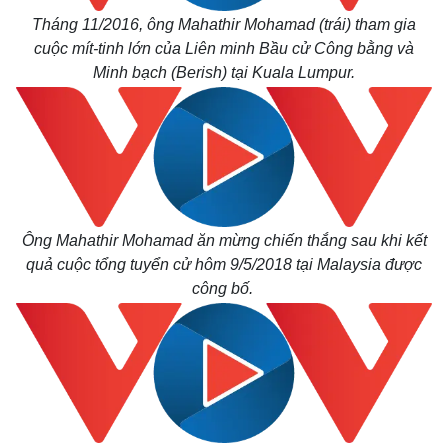
Tháng 11/2016, ông Mahathir Mohamad (trái) tham gia
cuộc mít-tinh lớn của Liên minh Bầu cử Công bằng và
Minh bạch (Berish) tại Kuala Lumpur.
Ông Mahathir Mohamad ăn mừng chiến thắng sau khi kết
quả cuộc tổng tuyển cử hôm 9/5/2018 tại Malaysia được
công bố.
Kinh tế
Thị trường
Bất động sản
Giá vàng
Khởi nghiệp
Tiêu dùng
Tỷ giá
Chứng khoán