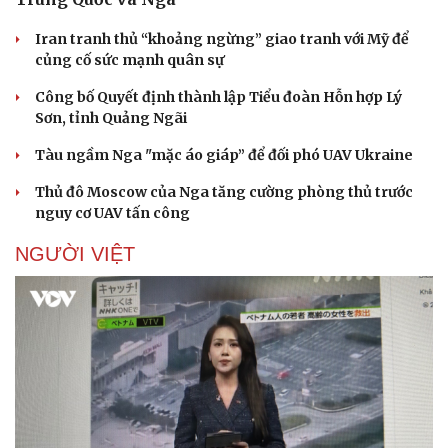
Iran tranh thủ “khoảng ngừng” giao tranh với Mỹ để
củng cố sức mạnh quân sự
Công bố Quyết định thành lập Tiểu đoàn Hỗn hợp Lý
Sơn, tỉnh Quảng Ngãi
Sức khỏe
Đời sống
Tàu ngầm Nga "mặc áo giáp” để đối phó UAV Ukraine
Dinh dưỡng - món ngon
Nhà đẹp
Thủ đô Moscow của Nga tăng cường phòng thủ trước
Cây thuốc
Blog
nguy cơ UAV tấn công
Sản phụ khoa
Tình yêu - Gia đình
Nhi khoa
NGƯỜI VIỆT
Nam khoa
Làm đẹp - giảm cân
Phòng mạch online
Ăn sạch sống khỏe