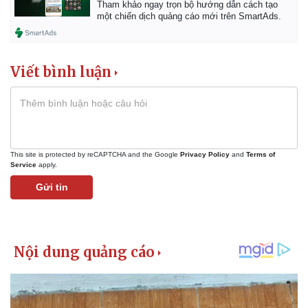
Vụ án
Vũ khí
Tham khảo ngay trọn bộ hướng dẫn cách tạo
một chiến dịch quảng cáo mới trên SmartAds.
Tin nóng
Việt Nam
Tư vấn luật
Phân tích
Viết bình luận
This site is protected by reCAPTCHA and the Google
Privacy Policy
and
Terms of
Service
apply.
Gửi tin