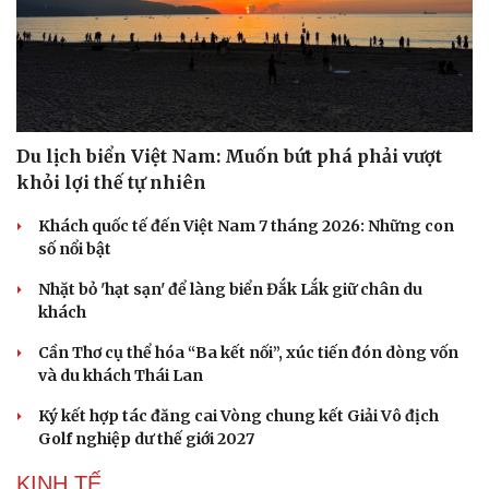
Du lịch biển Việt Nam: Muốn bứt phá phải vượt
khỏi lợi thế tự nhiên
Khách quốc tế đến Việt Nam 7 tháng 2026: Những con
số nổi bật
Nhặt bỏ 'hạt sạn' để làng biển Đắk Lắk giữ chân du
khách
Cần Thơ cụ thể hóa “Ba kết nối”, xúc tiến đón dòng vốn
và du khách Thái Lan
Du lịch
Podcast
Tư vấn
Câu chuyện thời sự
Ký kết hợp tác đăng cai Vòng chung kết Giải Vô địch
Săn Tour
Đọc truyện đêm khuya
Golf nghiệp dư thế giới 2027
check-in
Cửa sổ tình yêu
KINH TẾ
Kể chuyện cho bé