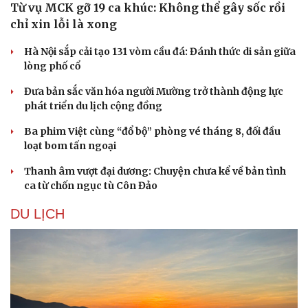
Từ vụ MCK gỡ 19 ca khúc: Không thể gây sốc rồi
chỉ xin lỗi là xong
Hà Nội sắp cải tạo 131 vòm cầu đá: Đánh thức di sản giữa
lòng phố cổ
Đưa bản sắc văn hóa người Mường trở thành động lực
phát triển du lịch cộng đồng
Ba phim Việt cùng “đổ bộ” phòng vé tháng 8, đối đầu
loạt bom tấn ngoại
Thanh âm vượt đại dương: Chuyện chưa kể về bản tình
ca từ chốn ngục tù Côn Đảo
DU LỊCH