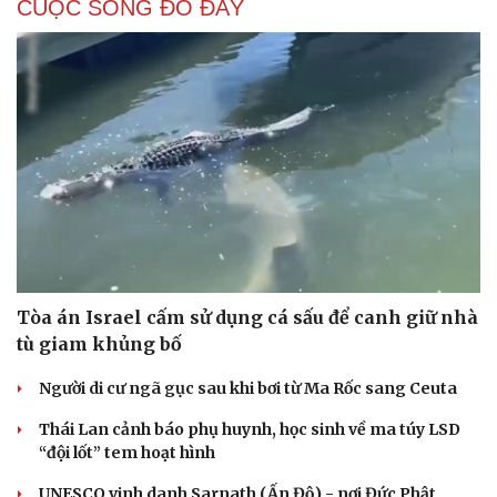
CUỘC SỐNG ĐÓ ĐÂY
Tòa án Israel cấm sử dụng cá sấu để canh giữ nhà
tù giam khủng bố
Người di cư ngã gục sau khi bơi từ Ma Rốc sang Ceuta
Thái Lan cảnh báo phụ huynh, học sinh về ma túy LSD
“đội lốt” tem hoạt hình
UNESCO vinh danh Sarnath (Ấn Độ) - nơi Đức Phật