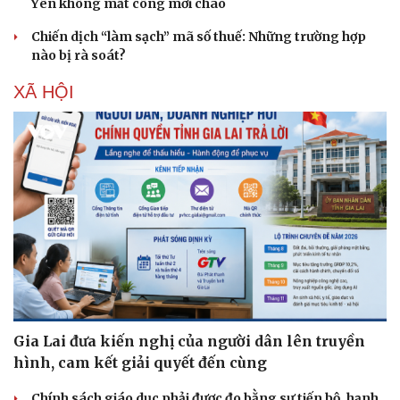
Yên không mất công mời chào
Chiến dịch “làm sạch” mã số thuế: Những trường hợp
nào bị rà soát?
XÃ HỘI
Văn hóa
Giải trí
Sân khấu - Điện ảnh
Nghệ sĩ
Văn học
Thời trang
Âm nhạc
Sao Việt
Di sản
Gia Lai đưa kiến nghị của người dân lên truyền
hình, cam kết giải quyết đến cùng
Chính sách giáo dục phải được đo bằng sự tiến bộ, hạnh