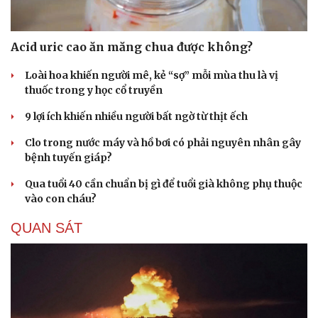
Acid uric cao ăn măng chua được không?
Loài hoa khiến người mê, kẻ “sợ” mỗi mùa thu là vị
thuốc trong y học cổ truyền
9 lợi ích khiến nhiều người bất ngờ từ thịt ếch
Clo trong nước máy và hồ bơi có phải nguyên nhân gây
bệnh tuyến giáp?
Qua tuổi 40 cần chuẩn bị gì để tuổi già không phụ thuộc
vào con cháu?
QUAN SÁT