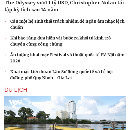
The Odyssey vượt 1 tỷ USD, Christopher Nolan tái
lập kỳ tích sau 14 năm
Cần một hệ sinh thái trách nhiệm để ngăn âm nhạc lệch
Sức khỏe
Đời sống
chuẩn
Dinh dưỡng - món ngon
Nhà đẹp
Khi bảo tàng đưa hiện vật bước ra khỏi tủ kính trò
Cây thuốc
Blog
chuyện cùng công chúng
Sản phụ khoa
Tình yêu - Gia đình
Nhi khoa
Ấn tượng khai mạc Festival võ thuật quốc tế Hà Nội năm
Nam khoa
2026
Làm đẹp - giảm cân
Phòng mạch online
Khai mạc Liên hoan Lân Sư Rồng quốc tế và Lễ hội
Ăn sạch sống khỏe
đường phố Quy Nhơn - Gia Lai
DU LỊCH