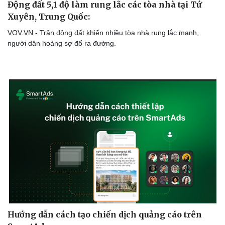
Động đất 5,1 độ làm rung lắc các tòa nhà tại Tứ
Xuyên, Trung Quốc:
VOV.VN - Trận động đất khiến nhiều tòa nhà rung lắc mạnh,
người dân hoảng sợ đổ ra đường.
Thể thao
Ô tô - Xe máy
Hướng dẫn cách tạo chiến dịch quảng cáo trên
Bóng đá
Ô tô