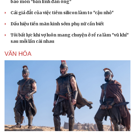
bào mòn "bản lĩnh đàn ông"
Cái giá đắt của việc tiêm silicon làm to "cậu nhỏ"
Dấu hiệu tiền mãn kinh sớm phụ nữ cần biết
Tôi bất lực khi vợ luôn mang chuyện ở rể ra làm "vũ khí"
sau mỗi lần cãi nhau
VĂN HÓA