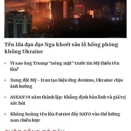
Tên lửa đạn đạo Nga khoét sâu lỗ hổng phòng
không Ukraine
Vì sao ông Trump “nóng mặt” trước tin Mỹ thiếu tên
lửa?
Du lịch
Podcast
Xung đột Mỹ - Iran tạo hiệu ứng domino, Ukraine chịu
Tư vấn
Câu chuyện thời sự
ảnh hưởng
Săn Tour
Đọc truyện đêm khuya
ASEAN 59 năm thành lập: Khẳng định bản lĩnh và giá trị
check-in
Cửa sổ tình yêu
sức hút
Kể chuyện cho bé
Hạt giống tâm hồn
Khủng hoảng tên lửa Patriot đẩy NATO vào thế lưỡng
nan chiến lược