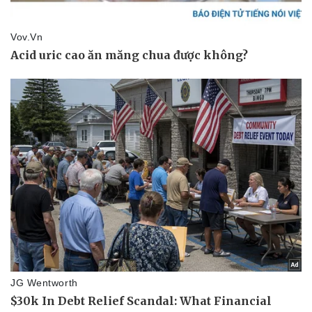
Kinh tế
Thị trường
Bất động sản
Giá vàng
Khởi nghiệp
Tiêu dùng
Tỷ giá
Chứng khoán
Giá cà phê