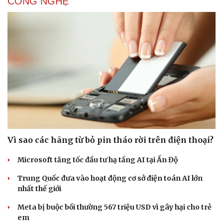
CÔNG NGHỆ
Doanh nghiệp
Công nghệ
Thông tin doanh nghiệp
Sành điệu
Doanh nghiệp 24h
Tin Công nghệ
Doanh nhân
Trải nghiệm
Vì cộng đồng
Chuyển đổi số
Vì sao các hãng từ bỏ pin tháo rời trên điện thoại?
Microsoft tăng tốc đầu tư hạ tầng AI tại Ấn Độ
Trung Quốc đưa vào hoạt động cơ sở điện toán AI lớn
nhất thế giới
Meta bị buộc bồi thường 567 triệu USD vì gây hại cho trẻ
em