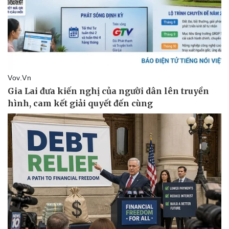
Pháp luật
Quân sự - Quốc phòng
Vụ án
Vũ khí
Tin nóng
Việt Nam