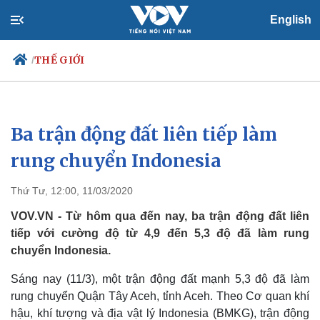
English
THẾ GIỚI
/
Ba trận động đất liên tiếp làm
Chính trị
Xã hội
Đảng
Tin 24h
rung chuyển Indonesia
Tổ chức nhân sự
Dự báo thời tiết
Quốc hội
Giáo dục
Thứ Tư, 12:00, 11/03/2020
Nhận diện sự thật
Dấu ấn VOV
Việc làm
VOV.VN - Từ hôm qua đến nay, ba trận động đất liên
Biển đảo
tiếp với cường độ từ 4,9 đến 5,3 độ đã làm rung
chuyển Indonesia.
Sáng nay (11/3), một trận động đất mạnh 5,3 độ đã làm
rung chuyển Quận Tây Aceh, tỉnh Aceh. Theo Cơ quan khí
hậu, khí tượng và địa vật lý Indonesia (BMKG), trận động