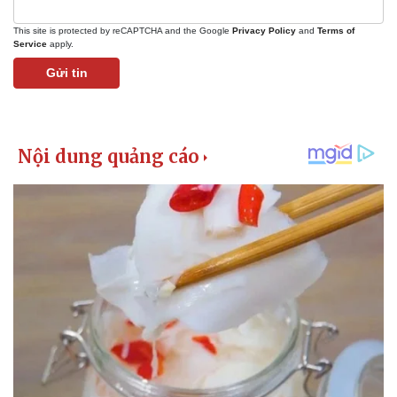
This site is protected by reCAPTCHA and the Google
Privacy Policy
and
Terms of
Service
apply.
Gửi tin