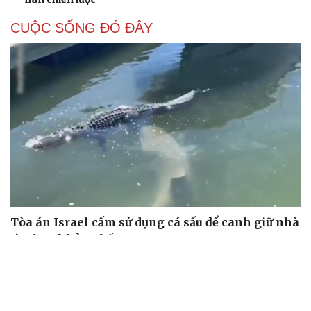
CUỘC SỐNG ĐÓ ĐÂY
Tòa án Israel cấm sử dụng cá sấu để canh giữ nhà
tù giam khủng bố
Người di cư ngã gục sau khi bơi từ Ma Rốc sang Ceuta
Thái Lan cảnh báo phụ huynh, học sinh về ma túy LSD
“đội lốt” tem hoạt hình