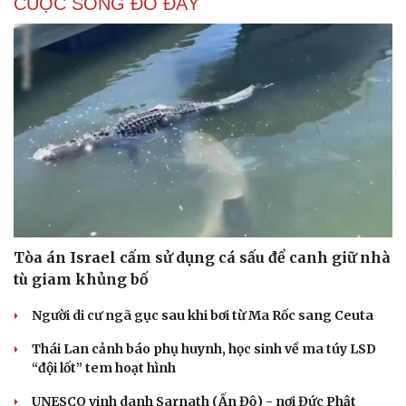
CUỘC SỐNG ĐÓ ĐÂY
Tòa án Israel cấm sử dụng cá sấu để canh giữ nhà
tù giam khủng bố
Người di cư ngã gục sau khi bơi từ Ma Rốc sang Ceuta
Thái Lan cảnh báo phụ huynh, học sinh về ma túy LSD
“đội lốt” tem hoạt hình
UNESCO vinh danh Sarnath (Ấn Độ) - nơi Đức Phật