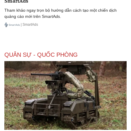
SmartAds
Lịch thi đấu bóng đá
Xe máy
Tham khảo ngay trọn bộ hướng dẫn cách tạo một chiến dịch
Thế giới thể thao
Tư vấn
quảng cáo mới trên SmartAds.
eSports
Hậu trường
| SmartAds
QUÂN SỰ - QUỐC PHÒNG