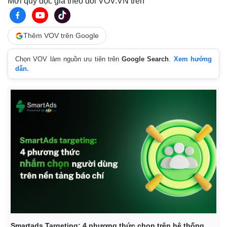
Mời quý độc giả theo dõi VOV.VN trên
Thêm VOV trên Google
Chọn VOV làm nguồn ưu tiên trên
Google Search
.
Xem hướng
dẫn.
Thế giới
Multimedia
Quan sát
Video
Cuộc sống đó đây
Ảnh
Hồ sơ
E-Magazine
Infographic
Smartads Targeting: 4 phương thức chọn trên hệ thống