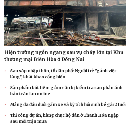
Hiện trường ngổn ngang sau vụ cháy lớn tại Khu
thương mại Biên Hòa ở Đồng Nai
Sau sáp nhập thôn, tổ dân phố: Người trẻ "gánh việc
làng", khát khao cống hiến
Sản phẩm bút tiêm giảm cân bị kiểm tra sau phản ánh
bán tràn lan online
Du lịch
Podcast
Mảng da đầu dưới gầm xe và kỳ tích hồi sinh bé gái 2 tuổi
Tư vấn
Câu chuyện thời sự
Thi công dự án, hàng chục hộ dân ở Thanh Hóa ngập
Săn Tour
Đọc truyện đêm khuya
sau mỗi trận mưa
check-in
Cửa sổ tình yêu
Kể chuyện cho bé