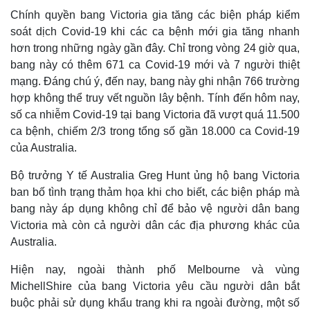
Chính quyền bang Victoria gia tăng các biện pháp kiểm
soát dịch Covid-19 khi các ca bệnh mới gia tăng nhanh
hơn trong những ngày gần đây. Chỉ trong vòng 24 giờ qua,
bang này có thêm 671 ca Covid-19 mới và 7 người thiệt
mạng. Đáng chú ý, đến nay, bang này ghi nhận 766 trường
hợp không thể truy vết nguồn lây bệnh. Tính đến hôm nay,
số ca nhiễm Covid-19 tại bang Victoria đã vượt quá 11.500
ca bệnh, chiếm 2/3 trong tổng số gần 18.000 ca Covid-19
của Australia.
Bộ trưởng Y tế Australia Greg Hunt ủng hộ bang Victoria
ban bố tình trạng thảm họa khi cho biết, các biện pháp mà
Thế giới
Multimedia
bang này áp dụng không chỉ để bảo vệ người dân bang
Quan sát
Video
Victoria mà còn cả người dân các địa phương khác của
Cuộc sống đó đây
Ảnh
Australia.
Hồ sơ
E-Magazine
Infographic
Hiện nay, ngoài thành phố Melbourne và vùng
MichellShire của bang Victoria yêu cầu người dân bắt
buộc phải sử dụng khẩu trang khi ra ngoài đường, một số