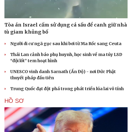
Tòa án Israel cấm sử dụng cá sấu để canh giữ nhà
tù giam khủng bố
Người di cư ngã gục sau khi bơi từ Ma Rốc sang Ceuta
Thái Lan cảnh báo phụ huynh, học sinh về ma túy LSD
“đội lốt” tem hoạt hình
UNESCO vinh danh Sarnath (Ấn Độ) - nơi Đức Phật
thuyết pháp đầu tiên
Trung Quốc đạt đột phá trong phát triển lúa lai vô tính
HỒ SƠ