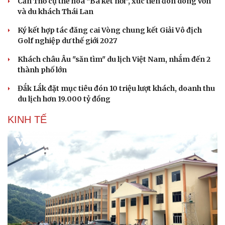
Cần Thơ cụ thể hóa “Ba kết nối”, xúc tiến đón dòng vốn
và du khách Thái Lan
Ký kết hợp tác đăng cai Vòng chung kết Giải Vô địch
Golf nghiệp dư thế giới 2027
Khách châu Âu "săn tìm" du lịch Việt Nam, nhắm đến 2
thành phố lớn
Đắk Lắk đặt mục tiêu đón 10 triệu lượt khách, doanh thu
du lịch hơn 19.000 tỷ đồng
KINH TẾ