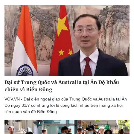
Thể thao
Ô tô - Xe máy
Bóng đá
Ô tô
Lịch thi đấu bóng đá
Xe máy
Thế giới thể thao
Tư vấn
eSports
Hậu trường
Đại sứ Trung Quốc và Australia tại Ấn Độ khẩu
chiến vì Biển Đông
VOV.VN - Đại diện ngoại giao của Trung Quốc và Australia tại Ấn
Độ ngày 31/7 có những lời lẽ công kích nhau trên mạng xã hội
liên quan vấn đề Biển Đông.