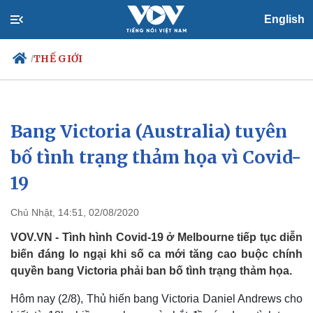
English
THẾ GIỚI
/
Bang Victoria (Australia) tuyên
Chính trị
Xã hội
Đảng
Tin 24h
bố tình trạng thảm họa vì Covid-
Tổ chức nhân sự
Dự báo thời tiết
19
Quốc hội
Giáo dục
Nhận diện sự thật
Dấu ấn VOV
Việc làm
Chủ Nhật, 14:51, 02/08/2020
Biển đảo
VOV.VN - Tình hình Covid-19 ở Melbourne tiếp tục diễn
biến đáng lo ngại khi số ca mới tăng cao buộc chính
quyền bang Victoria phải ban bố tình trạng thảm họa.
Hôm nay (2/8), Thủ hiến bang Victoria Daniel Andrews cho