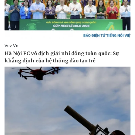
Vụ án
Vũ khí
Tin nóng
Việt Nam
Tư vấn luật
Phân tích