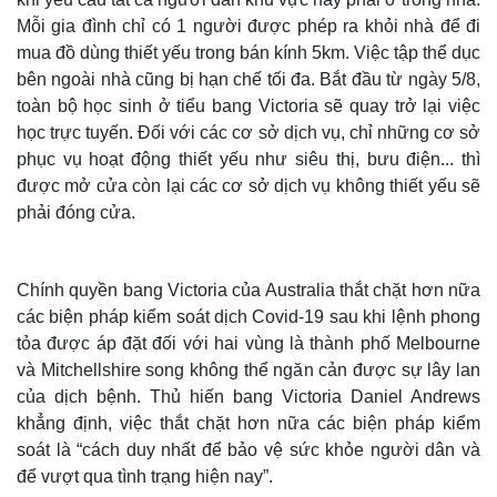
Mỗi gia đình chỉ có 1 người được phép ra khỏi nhà để đi
mua đồ dùng thiết yếu trong bán kính 5km. Việc tập thể dục
bên ngoài nhà cũng bị hạn chế tối đa. Bắt đầu từ ngày 5/8,
toàn bộ học sinh ở tiểu bang Victoria sẽ quay trở lại việc
học trực tuyến. Đối với các cơ sở dịch vụ, chỉ những cơ sở
phục vụ hoạt động thiết yếu như siêu thị, bưu điện... thì
được mở cửa còn lại các cơ sở dịch vụ không thiết yếu sẽ
phải đóng cửa.
Chính quyền bang Victoria của Australia thắt chặt hơn nữa
các biện pháp kiểm soát dịch Covid-19 sau khi lệnh phong
tỏa được áp đặt đối với hai vùng là thành phố Melbourne
và Mitchellshire song không thể ngăn cản được sự lây lan
của dịch bệnh. Thủ hiến bang Victoria Daniel Andrews
khẳng định, việc thắt chặt hơn nữa các biện pháp kiểm
soát là “cách duy nhất để bảo vệ sức khỏe người dân và
để vượt qua tình trạng hiện nay”.