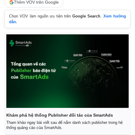
Thêm VOV trên Google
Chọn VOV làm nguồn ưu tiên trên
Google Search
.
Xem hướng
dẫn.
Khám phá hệ thống Publisher đối tác của SmartAds
Tham khảo ngay bài viết sau để nắm danh sách publisher trong hệ
thống quảng cáo của SmartAds.