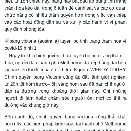
biết, từ 18h chiều nay, bang này bắt đầu áp dụng tình trạng
thảm họa kéo dài trong 6 tuần để cảnh sát và các cơ quan
chức năng có nhiều thẩm quyền hơn trong việc can thiệp
vào các hoạt động dân sự và xử lý các hành vi vi phạm
quy định phong tỏa.
Ngay từ khi chính quyền chưa tuyên bố tình trạng thảm
họa, người dân thành phố Melbourne đã xếp hàng dài bên
ngoài siêu thị để mua đồ tích trữ. Nguồn: WENDY TOUHY
Chính quyền bang Victoria cũng áp đặt lệnh giới nghiêm
từ 20h tối hôm trước– 5h sáng hôm sau để hạn chế người
dân ra đường trong khoảng thời gian này. Chỉ những
người đi làm hoặc chăm sóc người ốm mới có thể ra
đường vào khung giờ này.
Bên cạnh đó, chính quyền bang Victoria cũng thắt chặt
hơn nữa các biện pháp kiểm soát tại thành phố Melbourne
khi yêu cầu tất cả người dân khu vực này phải ở trong nhà.