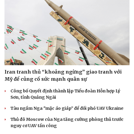
Doanh nghiệp
Công nghệ
Thông tin doanh nghiệp
Sành điệu
Doanh nghiệp 24h
Tin Công nghệ
Doanh nhân
Trải nghiệm
Vì cộng đồng
Chuyển đổi số
Iran tranh thủ “khoảng ngừng” giao tranh với
Mỹ để củng cố sức mạnh quân sự
Công bố Quyết định thành lập Tiểu đoàn Hỗn hợp Lý
Sơn, tỉnh Quảng Ngãi
Tàu ngầm Nga "mặc áo giáp” để đối phó UAV Ukraine
Thủ đô Moscow của Nga tăng cường phòng thủ trước
nguy cơ UAV tấn công