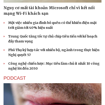
Nguy cơ mất tài khoản Microsoft chỉ vì kết nối
mạng Wi-Fi khách sạn
Một việc nhiều gia đình bỏ quên có thể khiến điện mặt
trời giảm tới 40% hiệu suất
Sức khỏe
Đời sống
Trung Quốc tăng tốc tự chủ chip tiên tiến với kế hoạch
đầy tham vọng
Dinh dưỡng - món ngon
Nhà đẹp
Cây thuốc
Blog
Phú Thọ ký hợp tác với nhiều bộ, ngành trong thực hiện
Sản phụ khoa
Tình yêu - Gia đình
Nghị quyết 57
Nhi khoa
Nam khoa
Công nghệ chiến lược: Mục tiêu làm chủ ít nhất 10 công
Làm đẹp - giảm cân
nghệ lõi đến 2030
Phòng mạch online
Ăn sạch sống khỏe
PODCAST