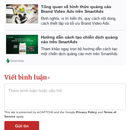
Tổng quan về hình thức quảng cáo
Brand Video Ads trên SmartAds
Định nghĩa, vị trí hiển thị, quy cách nội dung,
cách thiết lập và tối ưu Brand Video Ads.
Hướng dẫn cách tạo chiến dịch quảng
cáo trên SmartAds
Tham khảo ngay trọn bộ hướng dẫn cách tạo
một chiến dịch quảng cáo mới trên SmartAds.
Viết bình luận
Kinh tế
Thị trường
Bất động sản
Giá vàng
This site is protected by reCAPTCHA and the Google
Privacy Policy
and
Terms of
Khởi nghiệp
Tiêu dùng
Service
apply.
Tỷ giá
Gửi tin
Chứng khoán