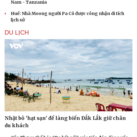
Nam - Tanzania
Huế: Nhà Moong người Pa Cô được công nhận di tích
lịch sử
DU LỊCH
Văn hóa
Giải trí
Sân khấu - Điện ảnh
Nghệ sĩ
Văn học
Thời trang
Âm nhạc
Sao Việt
Nhặt bỏ 'hạt sạn' để làng biển Đắk Lắk giữ chân
Di sản
du khách