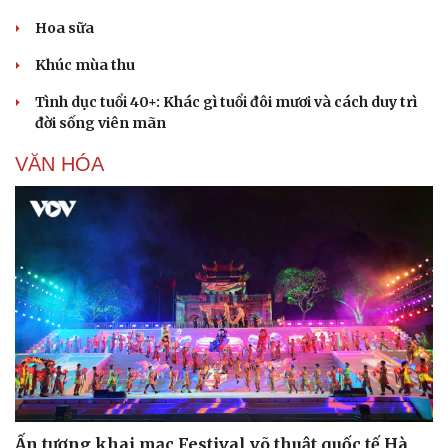
Hoa sữa
Khúc mùa thu
Tình dục tuổi 40+: Khác gì tuổi đôi mươi và cách duy trì
đời sống viên mãn
VĂN HÓA
Ấn tượng khai mạc Festival võ thuật quốc tế Hà