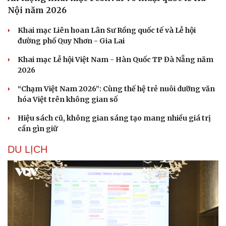
Nội năm 2026
Khai mạc Liên hoan Lân Sư Rồng quốc tế và Lễ hội
đường phố Quy Nhơn - Gia Lai
Khai mạc Lễ hội Việt Nam - Hàn Quốc TP Đà Nẵng năm
2026
“Chạm Việt Nam 2026”: Cùng thế hệ trẻ nuôi dưỡng văn
hóa Việt trên không gian số
Hiệu sách cũ, không gian sáng tạo mang nhiều giá trị
cần gìn giữ
DU LỊCH
Văn hóa
Giải trí
Sân khấu - Điện ảnh
Nghệ sĩ
Văn học
Thời trang
Âm nhạc
Sao Việt
Di sản