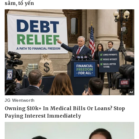
Vụ án
Vũ khí
Tin nóng
Việt Nam
Tư vấn luật
Phân tích