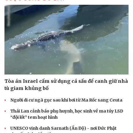
Tòa án Israel cấm sử dụng cá sấu để canh giữ nhà
tù giam khủng bố
Người di cư ngã gục sau khi bơi từ Ma Rốc sang Ceuta
Thái Lan cảnh báo phụ huynh, học sinh về ma túy LSD
“đội lốt” tem hoạt hình
UNESCO vinh danh Sarnath (Ấn Độ) - nơi Đức Phật