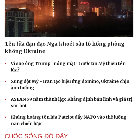
Tên lửa đạn đạo Nga khoét sâu lỗ hổng phòng
không Ukraine
Vì sao ông Trump “nóng mặt” trước tin Mỹ thiếu tên
lửa?
Xung đột Mỹ - Iran tạo hiệu ứng domino, Ukraine chịu
ảnh hưởng
ASEAN 59 năm thành lập: Khẳng định bản lĩnh và giá trị
sức hút
Khủng hoảng tên lửa Patriot đẩy NATO vào thế lưỡng
nan chiến lược
Cải chính
CUỘC SỐNG ĐÓ ĐÂY