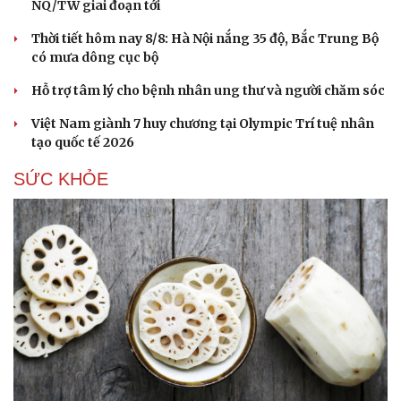
NQ/TW giai đoạn tới
Hạt giống tâm hồn
Thời tiết hôm nay 8/8: Hà Nội nắng 35 độ, Bắc Trung Bộ
có mưa dông cục bộ
Hỗ trợ tâm lý cho bệnh nhân ung thư và người chăm sóc
Việt Nam giành 7 huy chương tại Olympic Trí tuệ nhân
tạo quốc tế 2026
SỨC KHỎE