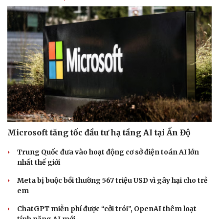
Sức khỏe
Đời sống
Dinh dưỡng - món ngon
Nhà đẹp
Cây thuốc
Blog
Sản phụ khoa
Tình yêu - Gia đình
Nhi khoa
Nam khoa
Microsoft tăng tốc đầu tư hạ tầng AI tại Ấn Độ
Làm đẹp - giảm cân
Phòng mạch online
Trung Quốc đưa vào hoạt động cơ sở điện toán AI lớn
Ăn sạch sống khỏe
nhất thế giới
Meta bị buộc bồi thường 567 triệu USD vì gây hại cho trẻ
em
ChatGPT miễn phí được “cởi trói”, OpenAI thêm loạt
tính năng AI mới