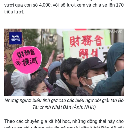
vượt qua con số 4.000, với số lượt xem và chia sẻ lên 170
triệu lượt.
Thế giới
Multimedia
Quan sát
Video
Cuộc sống đó đây
Ảnh
Những người biểu tình giơ cao các biểu ngữ đòi giải tán Bộ
Hồ sơ
E-Magazine
Tài chính Nhật Bản (Ảnh: NHK)
Infographic
Theo các chuyên gia xã hội học, những động thái này cho