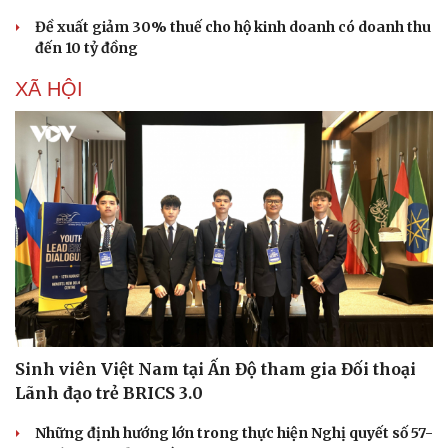
Đề xuất giảm 30% thuế cho hộ kinh doanh có doanh thu
đến 10 tỷ đồng
XÃ HỘI
Du lịch
Podcast
Sinh viên Việt Nam tại Ấn Độ tham gia Đối thoại
Tư vấn
Câu chuyện thời sự
Lãnh đạo trẻ BRICS 3.0
Săn Tour
Đọc truyện đêm khuya
check-in
Cửa sổ tình yêu
Những định hướng lớn trong thực hiện Nghị quyết số 57-
Kể chuyện cho bé