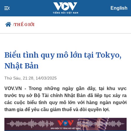
English
THẾ GIỚI
/
Biểu tình quy mô lớn tại Tokyo,
Chính trị
Xã hội
Đảng
Tin 24h
Nhật Bản
Tổ chức nhân sự
Dự báo thời tiết
Quốc hội
Giáo dục
Thứ Sáu, 21:28, 14/03/2025
Nhận diện sự thật
Dấu ấn VOV
Việc làm
VOV.VN - Trong những ngày gần đây, tại khu vực
Biển đảo
trước trụ sở Bộ Tài chính Nhật Bản đã liêp tục xảy ra
các cuộc biểu tình quy mô lớn với hàng ngàn người
tham gia để yêu cầu giảm thuế và đòi quyền lợi.