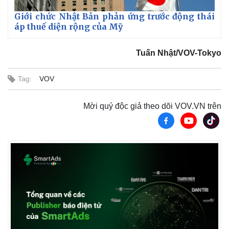
Giới chức Nhật Bản phản ứng trước động thái
áp thuế diện rộng của Mỹ
Tuấn Nhật/VOV-Tokyo
Tag:
VOV
Mời quý độc giả theo dõi VOV.VN trên