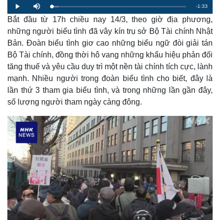
R
-
1:33
L
P
M
o
l
u
a
Bắt đầu từ 17h chiều nay 14/3, theo giờ địa phương,
a
t
e
d
y
e
e
những người biểu tình đã vây kín trụ sở Bộ Tài chính Nhật
d
m
:
Bản. Đoàn biểu tình giơ cao những biểu ngữ đòi giải tán
5
.
a
5
Bộ Tài chính, đồng thời hô vang những khẩu hiệu phản đối
9
%
tăng thuế và yêu cầu duy trì một nền tài chính tích cực, lành
i
mạnh. Nhiều người trong đoàn biểu tình cho biết, đây là
n
lần thứ 3 tham gia biểu tình, và trong những lần gần đây,
i
số lượng người tham ngày càng đông.
n
g
T
i
m
e