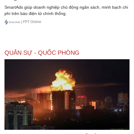
SmartAds giúp doanh nghiệp chủ động ngân sách, minh bạch chi
phí trên báo điện tử chính thống.
| FPT Online
Doanh nghiệp
Công nghệ
Thông tin doanh nghiệp
Sành điệu
Doanh nghiệp 24h
Tin Công nghệ
Doanh nhân
Trải nghiệm
QUÂN SỰ - QUỐC PHÒNG
Vì cộng đồng
Chuyển đổi số