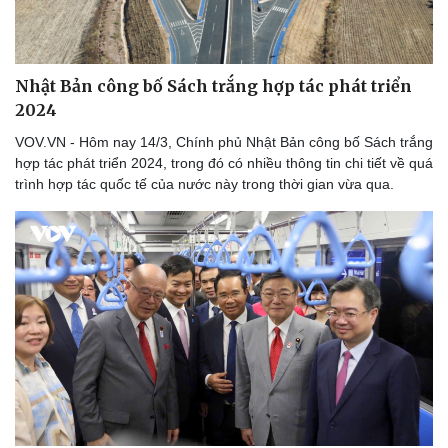
Thể thao
Ô tô - Xe máy
Bóng đá
Ô tô
Lịch thi đấu bóng đá
Xe máy
Thế giới thể thao
Tư vấn
Nhật Bản công bố Sách trắng hợp tác phát triển
eSports
2024
Hậu trường
VOV.VN - Hôm nay 14/3, Chính phủ Nhật Bản công bố Sách trắng
hợp tác phát triển 2024, trong đó có nhiều thông tin chi tiết về quá
trình hợp tác quốc tế của nước này trong thời gian vừa qua.