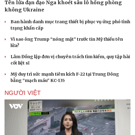
Tên lửa đạn đạo Nga khoét sâu lỗ hổng phòng
không Ukraine
Ban hành danh mục trang thiết bị phục vụ ứng phó tình
trạng khẩn cấp
Vì sao ông Trump “nóng mặt” trước tin Mỹ thiếu tên
lửa?
Lâm Đồng lập đơn vị chuyên trách tìm kiếm, quy tập hài
cốt liệt sĩ
Mỹ duy trì sức mạnh tiêm kích F-22 tại Trung Đông
bằng “mạch máu” KC-135
NGƯỜI VIỆT