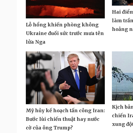
Hai điể
làm trầ
Lỗ hổng khiến phòng không
hoảng n
Ukraine đuối sức trước mưa tên
lửa Nga
Kịch bả
Mỹ hủy kế hoạch tấn công Iran:
chiến Ir
Bước lùi chiến thuật hay nước
xung độ
cờ của ông Trump?