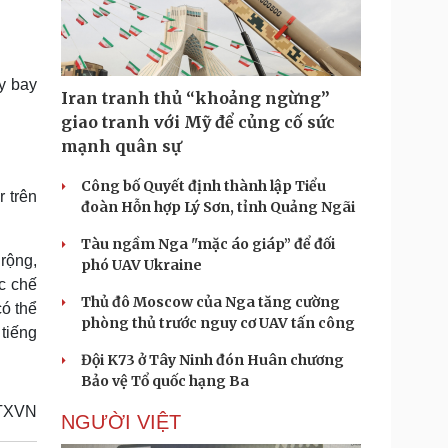
Doanh nghiệp 24h
Tin Công nghệ
Doanh nhân
Trải nghiệm
ì cộng đồng
Chuyển đổi số
y bay
Iran tranh thủ “khoảng ngừng”
u lịch
Podcast
giao tranh với Mỹ để củng cố sức
Tư vấn
Câu chuyện thời sự
mạnh quân sự
Săn Tour
Đọc truyện đêm khuya
heck-in
Cửa sổ tình yêu
Công bố Quyết định thành lập Tiểu
 trên
Kể chuyện cho bé
đoàn Hỗn hợp Lý Sơn, tỉnh Quảng Ngãi
Hạt giống tâm hồn
Tàu ngầm Nga "mặc áo giáp” để đối
 rộng,
phó UAV Ukraine
c chế
Thủ đô Moscow của Nga tăng cường
ó thể
phòng thủ trước nguy cơ UAV tấn công
 tiếng
Đội K73 ở Tây Ninh đón Huân chương
Bảo vệ Tổ quốc hạng Ba
TXVN
NGƯỜI VIỆT