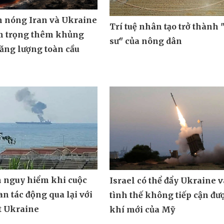
m nóng Iran và Ukraine
Trí tuệ nhân tạo trở thành 
m trọng thêm khủng
sư" của nông dân
ăng lượng toàn cầu
n nguy hiểm khi cuộc
Israel có thể đẩy Ukraine 
an tác động qua lại với
tình thế không tiếp cận đư
t Ukraine
khí mới của Mỹ