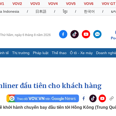
V1
VOV2
VOV3
VOV4
VOV5
VOV6
VOV GT
a Indonesia
/
日本語
/
ខ្មែរ
/
한국어
/
ພາ
Thứ Năm, ngày 6 tháng 8 năm 2026
Po
inh tế
Thị trường
Pháp luật
Thể thao
Ô tô - Xe máy
Doanh nghi
Thế giới
Multimedia
K
Quan sát
Video
B
Cuộc sống đó đây
Ảnh
K
Hồ sơ
E-Magazine
mliner đầu tiên cho khách hàng
Infographic
Thể thao
Ô tô - Xe máy
D
 sẽ khởi hành chuyến bay đầu tiên tới Hồng Kông (Trung Quố
Bóng đá
Ô tô
T