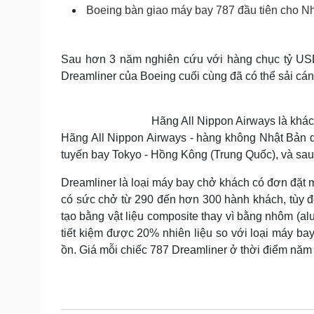
Tin nóng
Việt Nam
Boeing bàn giao máy bay 787 đầu tiên cho N
Tư vấn luật
Phân tích
Sau hơn 3 năm nghiên cứu với hàng chục tỷ USD 
Dreamliner của Boeing cuối cùng đã có thể sải cá
Sức khỏe
Đời sống
Dinh dưỡng - món ngon
Nhà đẹp
Cây thuốc
Blog
Hãng All Nippon Airways là khác
Sản phụ khoa
Tình yêu - Gia đình
Hãng All Nippon Airways - hàng không Nhật Bản d
Nhi khoa
Nam khoa
tuyến bay Tokyo - Hồng Kông (Trung Quốc), và sau
Làm đẹp - giảm cân
Dreamliner là loại máy bay chở khách có đơn đặt m
Phòng mạch online
Ăn sạch sống khỏe
có sức chở từ 290 đến hơn 300 hành khách, tùy đ
tạo bằng vật liệu composite thay vì bằng nhôm (a
Cải chính
tiết kiệm được 20% nhiên liệu so với loại máy bay
ồn. Giá mỗi chiếc 787 Dreamliner ở thời điểm năm 2