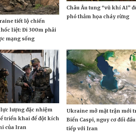
Châu Âu tung “vũ khí AI” đ
phó thảm họa cháy rừng
aine tiết lộ chiến
hốc liệt: Đi 300m phải
ợc mạng sống
 lực lượng đặc nhiệm
Ukraine mở mặt trận mới t
ể triển khai để đột kích
Biển Caspi, nguy cơ đối đầu
i của Iran
tiếp với Iran