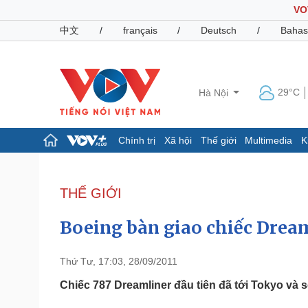
VO
中文
/
français
/
Deutsch
/
Bahas
29°C
Hà Nội
Chính trị
Xã hội
Thế giới
Multimedia
K
Chính trị
Xã hội
Đảng
Tin 24h
THẾ GIỚI
Tổ chức nhân sự
Dự báo thời tiết
Quốc hội
Giáo dục
Boeing bàn giao chiếc Drea
Nhận diện sự thật
Dấu ấn VOV
Việc làm
Biển đảo
Thứ Tư, 17:03, 28/09/2011
Pháp luật
Quân sự - Quốc phòng
Chiếc 787 Dreamliner đầu tiên đã tới Tokyo và
Vụ án
Vũ khí