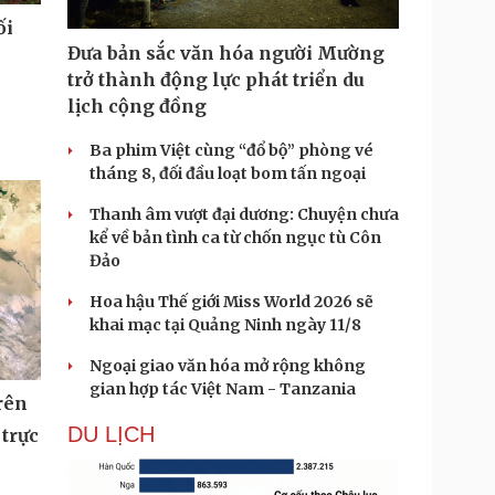
ối
Đưa bản sắc văn hóa người Mường
trở thành động lực phát triển du
lịch cộng đồng
Ba phim Việt cùng “đổ bộ” phòng vé
tháng 8, đối đầu loạt bom tấn ngoại
Thanh âm vượt đại dương: Chuyện chưa
kể về bản tình ca từ chốn ngục tù Côn
Đảo
Hoa hậu Thế giới Miss World 2026 sẽ
khai mạc tại Quảng Ninh ngày 11/8
Ngoại giao văn hóa mở rộng không
gian hợp tác Việt Nam - Tanzania
rên
DU LỊCH
 trực