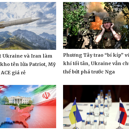
Phương Tây trao “bí kíp” v
t Ukraine và Iran làm
khí tối tân, Ukraine vẫn c
 kho tên lửa Patriot, Mỹ
thể bứt phá trước Nga
 ACE giá rẻ