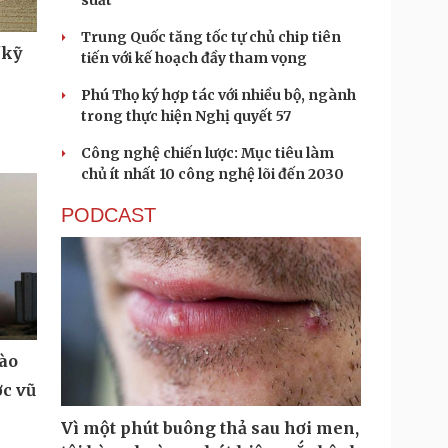
suất
Trung Quốc tăng tốc tự chủ chip tiên
"kỹ
tiến với kế hoạch đầy tham vọng
Phú Thọ ký hợp tác với nhiều bộ, ngành
trong thực hiện Nghị quyết 57
Công nghệ chiến lược: Mục tiêu làm
chủ ít nhất 10 công nghệ lõi đến 2030
PODCAST
vào
ợc vũ
Vì một phút buông thả sau hơi men,