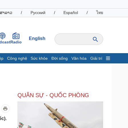
ສາລາວ
/
Русский
/
Español
/
ไทย
English
dcast
Radio
ệp
Công nghệ
Sức khỏe
Đời sống
Văn hóa
Giải trí
inh tế
Thị trường
ất động sản
Giá vàng
hởi nghiệp
Tiêu dùng
Tỷ giá
QUÂN SỰ - QUỐC PHÒNG
Chứng khoán
Giá cà phê
oanh nghiệp
Công nghệ
c).
hông tin doanh nghiệp
Sành điệu