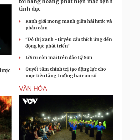
tôi bàng hoàng phát hiện mắc bệnh
tình dục
Ranh giới mong manh giữa hài hước và
phản cảm
“Đô thị xanh - từ yêu cầu thích ứng đến
động lực phát triển”
Lời ru còn mãi trên đảo Lý Sơn
Quyết tâm chính trị tạo động lực cho
lược
mục tiêu tăng trưởng hai con số
VĂN HÓA