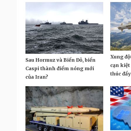
Xung độ
Sau Hormuz và Biển Đỏ, biển
cạn kiệt
Caspi thành điểm nóng mới
thúc đẩy
của Iran?