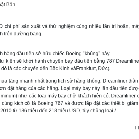
Lịch thi đấu bóng đá
Xe máy
hật Bản
Thế giới thể thao
Tư vấn
eSports
V
Hậu trường
chi phí sản xuất và thử nghiệm cùng nhiều lần trì hoãn, má
nh trên đường băng.
Văn hóa
Giải trí
D
Sân khấu - Điện ảnh
Nghệ sĩ
Văn học
Thời trang
h hàng đầu tiên sở hữu chiếc Boeing "khủng" này.
Âm nhạc
Sao Việt
c
ự kiến sẽ khởi hành chuyến bay đầu tiên bằng 787 Dreamliner
Di sản
 đó là các chuyến đến Bắc Kinh vàFrankfurt, Đức).
ua tăng nhanh nhất trong lịch sử hàng không. Dreamliner thân
ơn đặt hàng của các hãng. Loại máy bay này lần đầu tiên đượ
luminum) như các loại máy bay chở khách hiện có. Dreamliner c
 cùng kích cỡ là Boeing 767 và được lắp đặt các thiết bị giảm
010 từ 186 triệu đến 218 triệu USD, tùy chủng loại./.
T