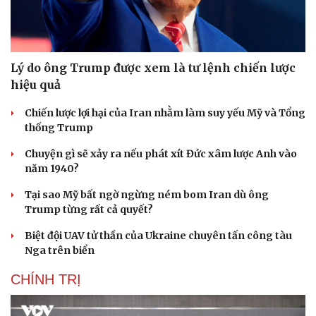
Lý do ông Trump được xem là tư lệnh chiến lược
hiệu quả
Chiến lược lợi hại của Iran nhằm làm suy yếu Mỹ và Tổng
thống Trump
Chuyện gì sẽ xảy ra nếu phát xít Đức xâm lược Anh vào
năm 1940?
Tại sao Mỹ bất ngờ ngừng ném bom Iran dù ông
Trump từng rất cả quyết?
Biệt đội UAV tử thần của Ukraine chuyên tấn công tàu
Nga trên biển
CHÍNH TRỊ