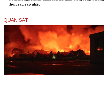
thôn sau sáp nhập
QUAN SÁT
Lỗ hổng khiến phòng không Ukraine đuối sức
trước mưa tên lửa Nga
Hai điểm nóng Iran và Ukraine làm trầm trọng thêm
khủng hoảng năng lượng toàn cầu