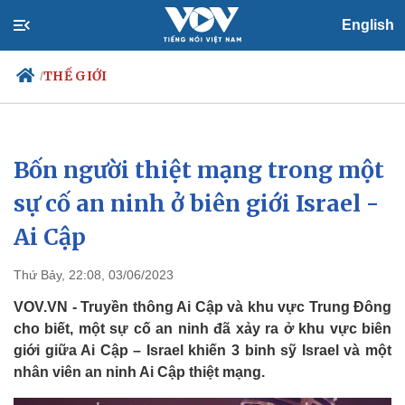
English
THẾ GIỚI
/
Bốn người thiệt mạng trong một
Chính trị
Xã hội
Đảng
Tin 24h
sự cố an ninh ở biên giới Israel -
Tổ chức nhân sự
Dự báo thời tiết
Ai Cập
Quốc hội
Giáo dục
Nhận diện sự thật
Dấu ấn VOV
Việc làm
Thứ Bảy, 22:08, 03/06/2023
Biển đảo
VOV.VN - Truyền thông Ai Cập và khu vực Trung Đông
cho biết, một sự cố an ninh đã xảy ra ở khu vực biên
giới giữa Ai Cập – Israel khiến 3 binh sỹ Israel và một
nhân viên an ninh Ai Cập thiệt mạng.