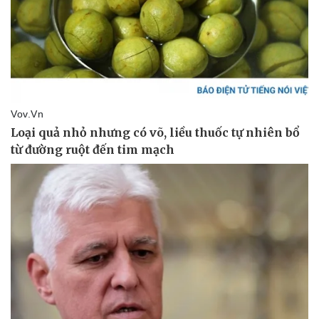
Pháp luật
Quân sự - Quốc phòng
Vụ án
Vũ khí
Tin nóng
Việt Nam
Tư vấn luật
Phân tích