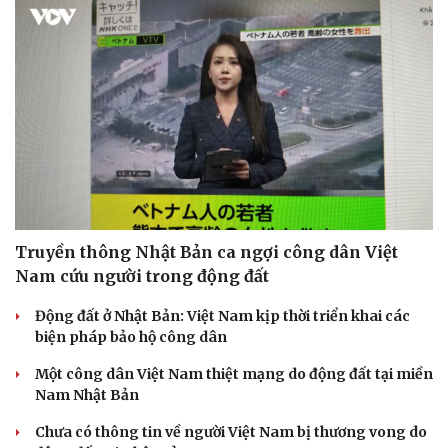
Truyền thông Nhật Bản ca ngợi công dân Việt
Doanh nghiệp
Công nghệ
Nam cứu người trong động đất
Thông tin doanh nghiệp
Sành điệu
Doanh nghiệp 24h
Tin Công nghệ
Động đất ở Nhật Bản: Việt Nam kịp thời triển khai các
Doanh nhân
Trải nghiệm
biện pháp bảo hộ công dân
Vì cộng đồng
Chuyển đổi số
Một công dân Việt Nam thiệt mạng do động đất tại miền
Nam Nhật Bản
Chưa có thông tin về người Việt Nam bị thương vong do