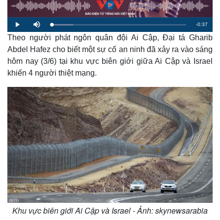
R
-
0:37
L
P
M
o
l
u
a
Theo người phát ngôn quân đội Ai Cập, Đại tá Gharib
a
t
e
d
y
e
e
Abdel Hafez cho biết một sự cố an ninh đã xảy ra vào sáng
d
m
:
hôm nay (3/6) tại khu vực biên giới giữa Ai Cập và Israel
1
6
a
.
khiến 4 người thiệt mạng.
2
3
i
%
n
i
n
g
T
i
m
e
Khu vực biên giới Ai Cập và Israel - Ảnh: skynewsarabia