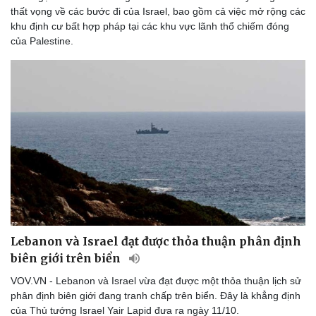
thất vọng về các bước đi của Israel, bao gồm cả việc mở rộng các
khu định cư bất hợp pháp tại các khu vực lãnh thổ chiếm đóng
của Palestine.
Thể thao
Ô tô - Xe máy
Bóng đá
Ô tô
Lịch thi đấu bóng đá
Xe máy
Thế giới thể thao
Tư vấn
eSports
Lebanon và Israel đạt được thỏa thuận phân định
Hậu trường
biên giới trên biển
VOV.VN - Lebanon và Israel vừa đạt được một thỏa thuận lịch sử
phân định biên giới đang tranh chấp trên biển. Đây là khẳng định
của Thủ tướng Israel Yair Lapid đưa ra ngày 11/10.