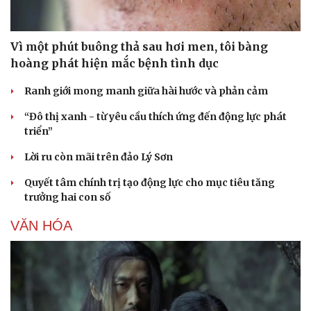
Vì một phút buông thả sau hơi men, tôi bàng
hoàng phát hiện mắc bệnh tình dục
Ranh giới mong manh giữa hài hước và phản cảm
“Đô thị xanh - từ yêu cầu thích ứng đến động lực phát
triển”
Lời ru còn mãi trên đảo Lý Sơn
Sức khỏe
Đời sống
Quyết tâm chính trị tạo động lực cho mục tiêu tăng
Dinh dưỡng - món ngon
Nhà đẹp
trưởng hai con số
Cây thuốc
Blog
Sản phụ khoa
Tình yêu - Gia đình
VĂN HÓA
Nhi khoa
Nam khoa
Làm đẹp - giảm cân
Phòng mạch online
Ăn sạch sống khỏe