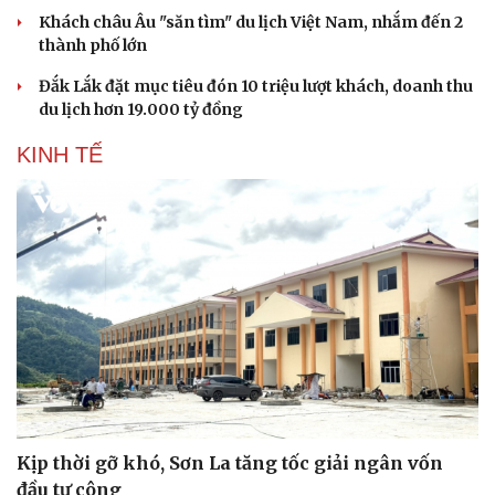
Khách châu Âu "săn tìm" du lịch Việt Nam, nhắm đến 2
thành phố lớn
Đắk Lắk đặt mục tiêu đón 10 triệu lượt khách, doanh thu
du lịch hơn 19.000 tỷ đồng
KINH TẾ
Văn hóa
Giải trí
Sân khấu - Điện ảnh
Nghệ sĩ
Văn học
Thời trang
Âm nhạc
Sao Việt
Kịp thời gỡ khó, Sơn La tăng tốc giải ngân vốn
Di sản
đầu tư công