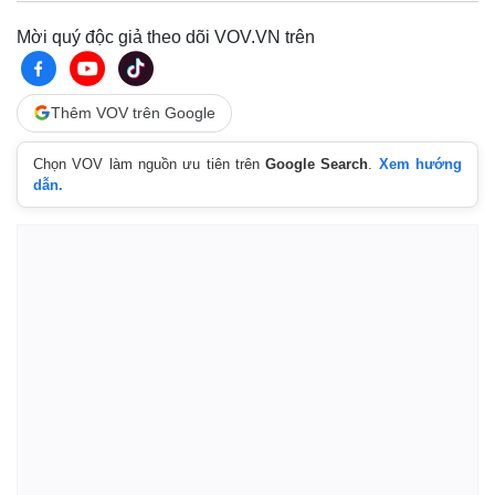
Mời quý độc giả theo dõi VOV.VN trên
Thêm VOV trên Google
Chọn VOV làm nguồn ưu tiên trên
Google Search
.
Xem hướng
dẫn.
Thế giới
Multimedia
Quan sát
Video
Cuộc sống đó đây
Ảnh
Hồ sơ
E-Magazine
Infographic