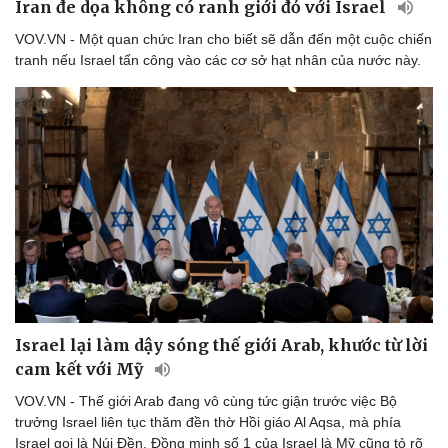
Iran đe dọa không có ranh giới đỏ với Israel
VOV.VN - Một quan chức Iran cho biết sẽ dẫn đến một cuộc chiến
tranh nếu Israel tấn công vào các cơ sở hạt nhân của nước này.
Israel lại làm dậy sóng thế giới Arab, khước từ lời
cam kết với Mỹ
VOV.VN - Thế giới Arab đang vô cùng tức giận trước việc Bộ
trưởng Israel liên tục thăm đền thờ Hồi giáo Al Aqsa, mà phía
Israel gọi là Núi Đền. Đồng minh số 1 của Israel là Mỹ cũng tỏ rõ