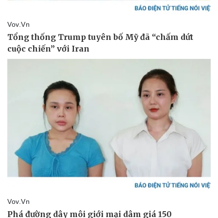
Kinh tế
Thị trường
Bất động sản
Giá vàng
Khởi nghiệp
Tiêu dùng
Tỷ giá
Chứng khoán
Giá cà phê