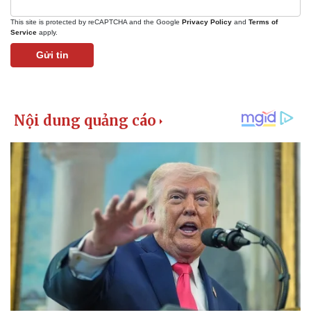
This site is protected by reCAPTCHA and the Google
Privacy Policy
and
Terms of
Service
apply.
Gửi tin