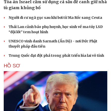
Tòa án Israel cấm sử dụng cá sấu để canh giữ nhà
tù giam khủng bố
Người di cư ngã gục sau khi bơi từ Ma Rốc sang Ceuta
Thái Lan cảnh báo phụ huynh, học sinh về ma túy LSD
“đội lốt” tem hoạt hình
UNESCO vinh danh Sarnath (Ấn Độ) - nơi Đức Phật
thuyết pháp đầu tiên
Trung Quốc đạt đột phá trong phát triển lúa lai vô tính
HỒ SƠ
Cải chính