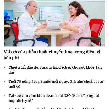
Vai trò của phẫu thuật chuyển hóa trong điều trị
béo phì
Chiết xuất đậu đen mang lại lợi ích gì cho sức khỏe, làn
da?
Tuổi 70 uống 5 loại thuốc mỗi ngày: Giá như chuẩn bị từ
Du lịch
Podcast
tuổi 40
Tư vấn
Câu chuyện thời sự
Săn Tour
Đọc truyện đêm khuya
Tại sao cần cấm kinh doanh khí N2O (khí cười) ngoài
check-in
Cửa sổ tình yêu
mục đích y tế?
Kể chuyện cho bé
Hạt giống tâm hồn