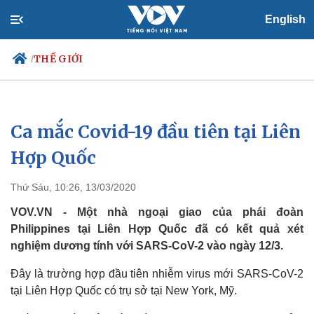
English
THẾ GIỚI
/
Ca mắc Covid-19 đầu tiên tại Liên
Chính trị
Xã hội
Đảng
Tin 24h
Hợp Quốc
Tổ chức nhân sự
Dự báo thời tiết
Quốc hội
Giáo dục
Thứ Sáu, 10:26, 13/03/2020
Nhận diện sự thật
Dấu ấn VOV
Việc làm
VOV.VN - Một nhà ngoại giao của phái đoàn
Biển đảo
Philippines tại Liên Hợp Quốc đã có kết quả xét
nghiệm dương tính với SARS-CoV-2 vào ngày 12/3.
Đây là trường hợp đầu tiên nhiễm virus mới SARS-CoV-2
tại Liên Hợp Quốc có trụ sở tại New York, Mỹ.