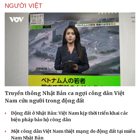
NGƯỜI VIỆT
Sức khỏe
Đời sống
Dinh dưỡng - món ngon
Nhà đẹp
Cây thuốc
Blog
Sản phụ khoa
Tình yêu - Gia đình
Nhi khoa
Nam khoa
Làm đẹp - giảm cân
Truyền thông Nhật Bản ca ngợi công dân Việt
Phòng mạch online
Nam cứu người trong động đất
Ăn sạch sống khỏe
Động đất ở Nhật Bản: Việt Nam kịp thời triển khai các
biện pháp bảo hộ công dân
Một công dân Việt Nam thiệt mạng do động đất tại miền
Nam Nhật Bản