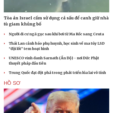
Tòa án Israel cấm sử dụng cá sấu để canh giữ nhà
tù giam khủng bố
Người di cư ngã gục sau khi bơi từ Ma Rốc sang Ceuta
Thái Lan cảnh báo phụ huynh, học sinh về ma túy LSD
“đội lốt” tem hoạt hình
UNESCO vinh danh Sarnath (Ấn Độ) - nơi Đức Phật
thuyết pháp đầu tiên
Trung Quốc đạt đột phá trong phát triển lúa lai vô tính
HỒ SƠ