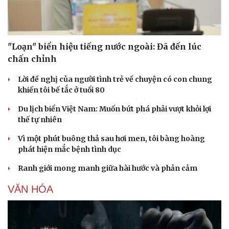
"Loạn" biển hiệu tiếng nước ngoài: Đã đến lúc
chấn chỉnh
Lời đề nghị của người tình trẻ về chuyện có con chung
khiến tôi bế tắc ở tuổi 80
Du lịch biển Việt Nam: Muốn bứt phá phải vượt khỏi lợi
thế tự nhiên
Vì một phút buông thả sau hơi men, tôi bàng hoàng
phát hiện mắc bệnh tình dục
Văn hóa
Giải trí
Sân khấu - Điện ảnh
Nghệ sĩ
Ranh giới mong manh giữa hài hước và phản cảm
Văn học
Thời trang
Âm nhạc
Sao Việt
VĂN HÓA
Di sản