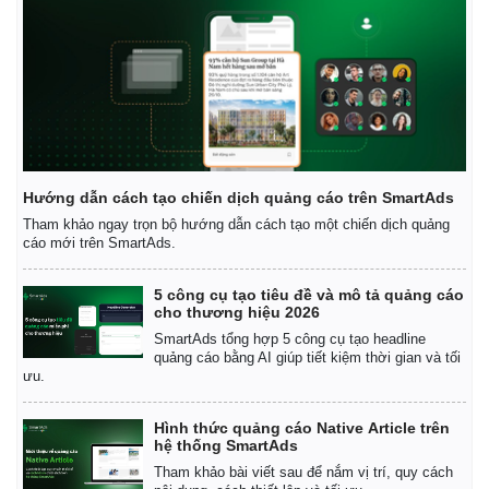
Hướng dẫn cách tạo chiến dịch quảng cáo trên SmartAds
Tham khảo ngay trọn bộ hướng dẫn cách tạo một chiến dịch quảng
cáo mới trên SmartAds.
5 công cụ tạo tiêu đề và mô tả quảng cáo
cho thương hiệu 2026
SmartAds tổng hợp 5 công cụ tạo headline
quảng cáo bằng AI giúp tiết kiệm thời gian và tối
ưu.
Kinh tế
Thị trường
Bất động sản
Giá vàng
Hình thức quảng cáo Native Article trên
Khởi nghiệp
Tiêu dùng
hệ thống SmartAds
Tỷ giá
Tham khảo bài viết sau để nắm vị trí, quy cách
Chứng khoán