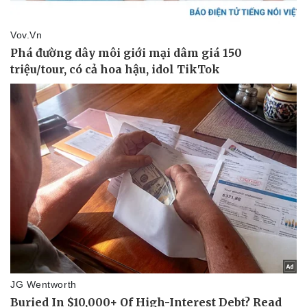
Vụ án
Vũ khí
Tin nóng
Việt Nam
Tư vấn luật
Phân tích