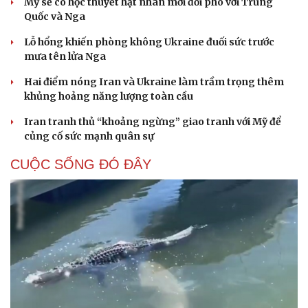
Mỹ sẽ có học thuyết hạt nhân mới đối phó với Trung
Quốc và Nga
Lỗ hổng khiến phòng không Ukraine đuối sức trước
mưa tên lửa Nga
Hai điểm nóng Iran và Ukraine làm trầm trọng thêm
khủng hoảng năng lượng toàn cầu
Iran tranh thủ “khoảng ngừng” giao tranh với Mỹ để
củng cố sức mạnh quân sự
CUỘC SỐNG ĐÓ ĐÂY