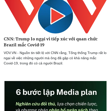
Doanh nghiệp
Công nghệ
Thông tin doanh nghiệp
Sành điệu
Doanh nghiệp 24h
Tin Công nghệ
CNN: Trump lo ngại vì tiếp xúc với quan chức
Doanh nhân
Trải nghiệm
Brazil mắc Covid-19
Vì cộng đồng
Chuyển đổi số
VOV.VN - Nguồn tin tiết lộ với CNN rằng, Tổng thống Trump rất lo
ngại về việc những người mà ông đã gặp có khả năng mắc
Covid-19, trong đó có cả người Brazil.