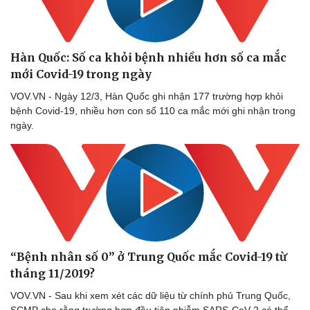
Thể thao
Ô tô - Xe máy
Bóng đá
Ô tô
Lịch thi đấu bóng đá
Xe máy
Hàn Quốc: Số ca khỏi bệnh nhiều hơn số ca mắc
Thế giới thể thao
Tư vấn
eSports
mới Covid-19 trong ngày
Hậu trường
VOV.VN - Ngày 12/3, Hàn Quốc ghi nhận 177 trường hợp khỏi
bệnh Covid-19, nhiều hơn con số 110 ca mắc mới ghi nhận trong
ngày.
“Bệnh nhân số 0” ở Trung Quốc mắc Covid-19 từ
tháng 11/2019?
VOV.VN - Sau khi xem xét các dữ liệu từ chính phủ Trung Quốc,
SCMP cho rằng trường hợp đầu tiên nhiễm SARS-CoV-2 có thể