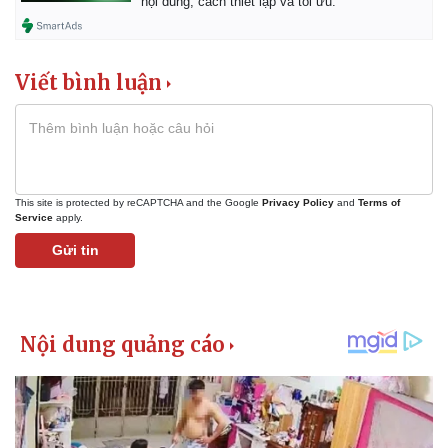
nội dung, cách thiết lập và tối ưu.
Giá cà phê
Viết bình luận
This site is protected by reCAPTCHA and the Google
Privacy Policy
and
Terms of
Service
apply.
Gửi tin