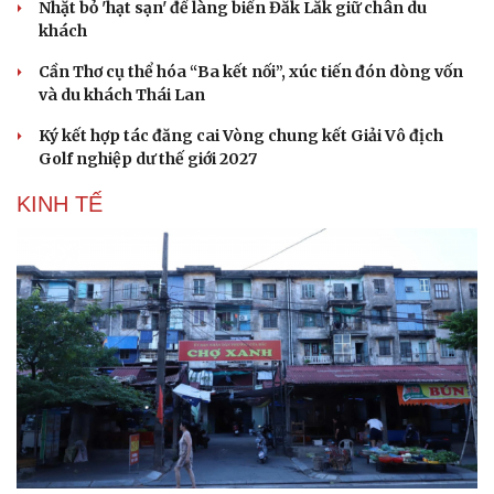
Nhặt bỏ 'hạt sạn' để làng biển Đắk Lắk giữ chân du
khách
Cần Thơ cụ thể hóa “Ba kết nối”, xúc tiến đón dòng vốn
và du khách Thái Lan
Ký kết hợp tác đăng cai Vòng chung kết Giải Vô địch
Golf nghiệp dư thế giới 2027
KINH TẾ
Du lịch
Podcast
Tư vấn
Câu chuyện thời sự
Săn Tour
Đọc truyện đêm khuya
check-in
Cửa sổ tình yêu
Kể chuyện cho bé