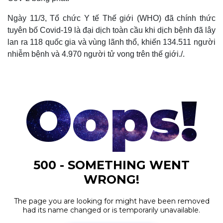
Ngày 11/3, Tổ chức Y tế Thế giới (WHO) đã chính thức
tuyên bố Covid-19 là đại dịch toàn cầu khi dịch bệnh đã lây
lan ra 118 quốc gia và vùng lãnh thổ, khiến 134.511 người
nhiễm bệnh và 4.970 người tử vong trên thế giới./.
Thế giới
Multimedia
Quan sát
Video
Cuộc sống đó đây
Ảnh
Hồ sơ
E-Magazine
Infographic