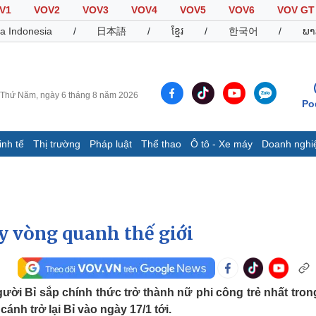
V1
VOV2
VOV3
VOV4
VOV5
VOV6
VOV GT
a Indonesia
/
日本語
/
ខ្មែរ
/
한국어
/
ພາ
Thứ Năm, ngày 6 tháng 8 năm 2026
Po
inh tế
Thị trường
Pháp luật
Thể thao
Ô tô - Xe máy
Doanh nghi
Thế giới
Multimedia
K
Quan sát
Video
B
Cuộc sống đó đây
Ảnh
K
Hồ sơ
E-Magazine
y vòng quanh thế giới
Infographic
Thể thao
Ô tô - Xe máy
D
gười Bỉ sắp chính thức trở thành nữ phi công trẻ nhất trong
ánh trở lại Bỉ vào ngày 17/1 tới.
Bóng đá
Ô tô
T