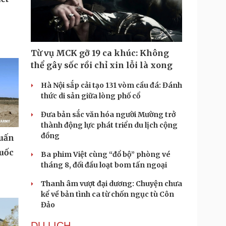
Từ vụ MCK gỡ 19 ca khúc: Không
thể gây sốc rồi chỉ xin lỗi là xong
Hà Nội sắp cải tạo 131 vòm cầu đá: Đánh
thức di sản giữa lòng phố cổ
Đưa bản sắc văn hóa người Mường trở
thành động lực phát triển du lịch cộng
đồng
huấn
Quốc
Ba phim Việt cùng “đổ bộ” phòng vé
tháng 8, đối đầu loạt bom tấn ngoại
Thanh âm vượt đại dương: Chuyện chưa
kể về bản tình ca từ chốn ngục tù Côn
Đảo
DU LỊCH