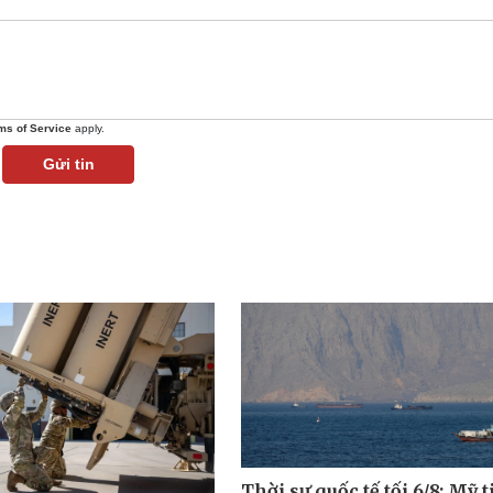
ms of Service
apply.
Gửi tin
Thời sự quốc tế tối 6/8: Mỹ t