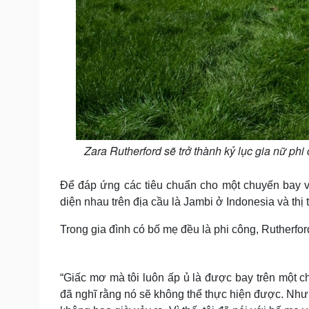
Zara Rutherford sẽ trở thành kỷ lục gia nữ phi 
Để đáp ứng các tiêu chuẩn cho một chuyến bay vò
diện nhau trên địa cầu là Jambi ở Indonesia và th
Trong gia đình có bố mẹ đều là phi công, Rutherfo
“Giấc mơ mà tôi luôn ấp ủ là được bay trên một ch
đã nghĩ rằng nó sẽ không thể thực hiện được. Nhưng