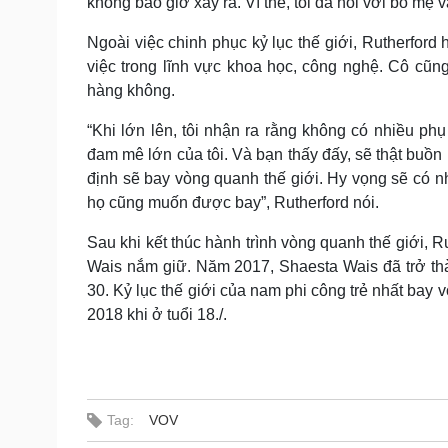
không bao giờ xảy ra. Vì thế, tôi đã nói với bố mẹ v
Ngoài việc chinh phục kỷ lục thế giới, Rutherford
việc trong lĩnh vực khoa học, công nghệ. Cô cũn
hàng không.
“Khi lớn lên, tôi nhận ra rằng không có nhiều ph
đam mê lớn của tôi. Và bạn thấy đấy, sẽ thật buồn
định sẽ bay vòng quanh thế giới. Hy vọng sẽ có n
họ cũng muốn được bay”, Rutherford nói.
Sau khi kết thúc hành trình vòng quanh thế giới, 
Wais nắm giữ. Năm 2017, Shaesta Wais đã trở thà
30. Kỷ lục thế giới của nam phi công trẻ nhất ba
2018 khi ở tuổi 18./.
Tag:
VOV