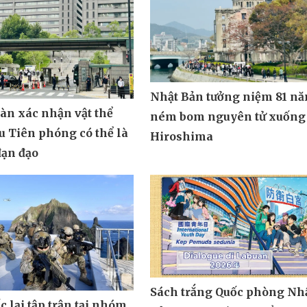
Nhật Bản tưởng niệm 81 n
àn xác nhận vật thể
ném bom nguyên tử xuống
u Tiên phóng có thể là
Hiroshima
đạn đạo
Sách trắng Quốc phòng Nh
 lại tập trận tại nhóm