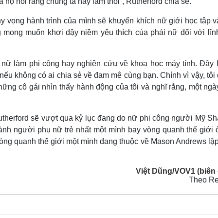
à họ nói rằng chúng ta hãy làm thôi”, Rutherford chia sẻ.
 hy vọng hành trình của mình sẽ khuyến khích nữ giới học tập 
g mong muốn khơi dậy niềm yêu thích của phái nữ đối với lĩn
ụ nữ làm phi công hay nghiên cứu về khoa học máy tính. Đây l
 nếu không có ai chia sẻ về đam mê cùng bạn. Chính vì vậy, tôi
hững cô gái nhìn thấy hành động của tôi và nghĩ rằng, một ngà
Rutherford sẽ vượt qua kỷ lục đang do nữ phi công người Mỹ S
nh người phụ nữ trẻ nhất một mình bay vòng quanh thế giới ở
y vòng quanh thế giới một mình đang thuộc về Mason Andrews lậ
Việt Dũng/VOV1 (biên 
Theo Re