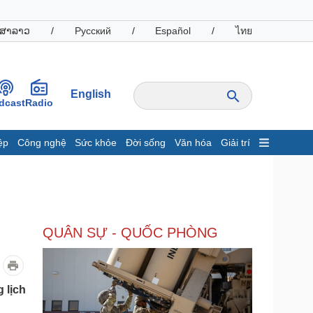
ສາລາວ
/
Русский
/
Español
/
ไทย
English
dcast
Radio
ệp
Công nghệ
Sức khỏe
Đời sống
Văn hóa
Giải trí
inh tế
Thị trường
ất động sản
Giá vàng
hởi nghiệp
Tiêu dùng
Tỷ giá
QUÂN SỰ - QUỐC PHÒNG
Chứng khoán
Giá cà phê
oanh nghiệp
Công nghệ
 lịch
hông tin doanh nghiệp
Sành điệu