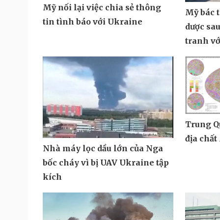
Mỹ nối lại việc chia sẻ thông
Mỹ bác t
tin tình báo với Ukraine
dược sau
tranh vớ
Trung Q
địa chất
Nhà máy lọc dầu lớn của Nga
bốc cháy vì bị UAV Ukraine tập
kích