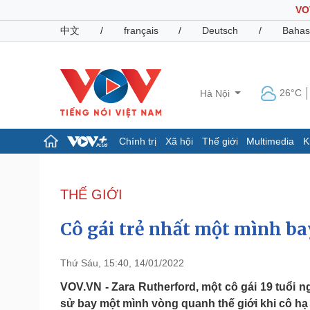
VO
中文
/
français
/
Deutsch
/
Bahas
26°C
Hà Nội
Chính trị
Xã hội
Thế giới
Multimedia
K
Chính trị
Xã hội
Đảng
Tin 24h
THẾ GIỚI
Tổ chức nhân sự
Dự báo thời tiết
Quốc hội
Giáo dục
Cô gái trẻ nhất một mình ba
Nhận diện sự thật
Dấu ấn VOV
Việc làm
Biển đảo
Thứ Sáu, 15:40, 14/01/2022
Pháp luật
Quân sự - Quốc phòng
VOV.VN - Zara Rutherford, một cô gái 19 tuổi n
sử bay một mình vòng quanh thế giới khi cô hạ c
Vụ án
Vũ khí