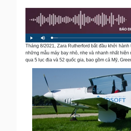
Tin nóng
Việt Nam
Tư vấn luật
Phân tích
Sức khỏe
Đời sống
Dinh dưỡng - món ngon
Nhà đẹp
L
P
M
o
l
u
a
Tháng 8/2021, Zara Rutherford bắt đầu khởi hành t
Cây thuốc
Blog
a
t
d
y
e
e
Sản phụ khoa
Tình yêu - Gia đình
những mẫu máy bay nhỏ, nhẹ và nhanh nhất hiện nay
d
:
Nhi khoa
qua 5 lục địa và 52 quốc gia, bao gồm cả Mỹ, Gree
2
.
Nam khoa
9
3
Làm đẹp - giảm cân
%
Phòng mạch online
Ăn sạch sống khỏe
Cải chính