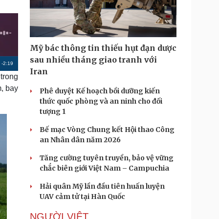
Doanh nghiệp 24h
Tin Công nghệ
Doanh nhân
Trải nghiệm
ì cộng đồng
Chuyển đổi số
Mỹ bác thông tin thiếu hụt đạn dược
u lịch
Podcast
sau nhiều tháng giao tranh với
R
-
2:19
Tư vấn
Câu chuyện thời sự
Iran
 trong
Săn Tour
Đọc truyện đêm khuya
e
heck-in
Cửa sổ tình yêu
m, bay
Phê duyệt Kế hoạch bồi dưỡng kiến
m
Kể chuyện cho bé
thức quốc phòng và an ninh cho đối
Hạt giống tâm hồn
a
tượng 1
i
Bế mạc Vòng Chung kết Hội thao Công
n
an Nhân dân năm 2026
i
Tăng cường tuyên truyền, bảo vệ vững
n
chắc biên giới Việt Nam – Campuchia
g
Hải quân Mỹ lần đầu tiên huấn luyện
UAV cảm tử tại Hàn Quốc
T
i
NGƯỜI VIỆT