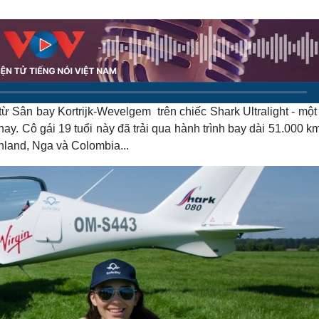
Lịch thi đấu bóng đá
Xe máy
Thế giới thể thao
Tư vấn
eSports
V
Hậu trường
Văn hóa
Giải trí
D
Sân khấu - Điện ảnh
Nghệ sĩ
ừ Sân bay Kortrijk-Wevelgem trên chiếc Shark Ultralight - một
Văn học
Thời trang
Âm nhạc
Sao Việt
c
. Cô gái 19 tuổi này đã trải qua hành trình bay dài 51.000 k
Di sản
nland, Nga và Colombia...