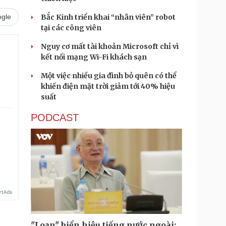
gle
Bắc Kinh triển khai “nhân viên” robot
tại các công viên
Nguy cơ mất tài khoản Microsoft chỉ vì
kết nối mạng Wi-Fi khách sạn
Một việc nhiều gia đình bỏ quên có thể
khiến điện mặt trời giảm tới 40% hiệu
suất
PODCAST
"Loạn" biển hiệu tiếng nước ngoài: