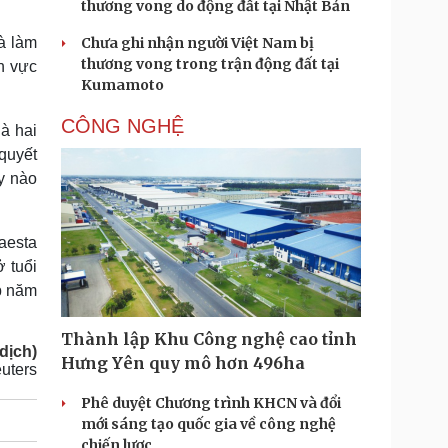
thương vong do động đất tại Nhật Bản
và làm
Chưa ghi nhận người Việt Nam bị
thương vong trong trận động đất tại
h vực
Kumamoto
CÔNG NGHỆ
à hai
 quyết
y nào
haesta
 tuổi
p năm
Thành lập Khu Công nghệ cao tỉnh
dịch)
Hưng Yên quy mô hơn 496ha
uters
Phê duyệt Chương trình KHCN và đổi
mới sáng tạo quốc gia về công nghệ
chiến lược