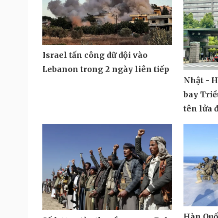
Israel tấn công dữ dội vào
Lebanon trong 2 ngày liên tiếp
Nhật - H
bay Triề
tên lửa 
Hàn Quốc