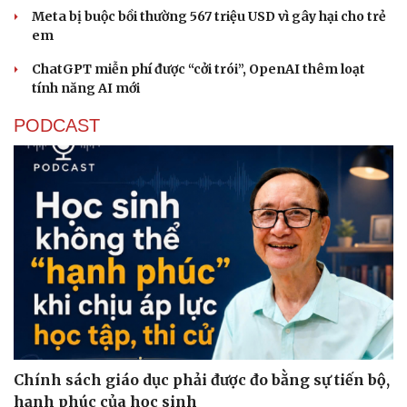
Meta bị buộc bồi thường 567 triệu USD vì gây hại cho trẻ
em
ChatGPT miễn phí được “cởi trói”, OpenAI thêm loạt
tính năng AI mới
PODCAST
Sức khỏe
Đời sống
Dinh dưỡng - món ngon
Nhà đẹp
Cây thuốc
Blog
Sản phụ khoa
Tình yêu - Gia đình
Nhi khoa
Nam khoa
Làm đẹp - giảm cân
Phòng mạch online
Ăn sạch sống khỏe
Chính sách giáo dục phải được đo bằng sự tiến bộ,
hạnh phúc của học sinh