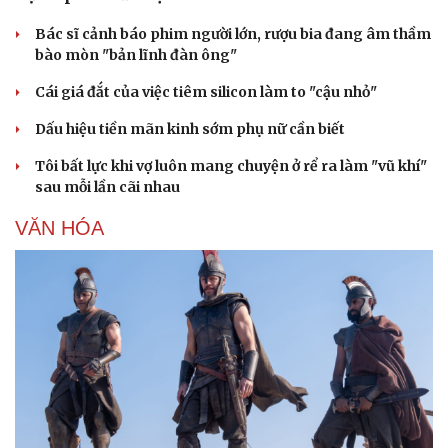
Bác sĩ cảnh báo phim người lớn, rượu bia đang âm thầm
bào mòn "bản lĩnh đàn ông"
Cái giá đắt của việc tiêm silicon làm to "cậu nhỏ"
Dấu hiệu tiền mãn kinh sớm phụ nữ cần biết
Tôi bất lực khi vợ luôn mang chuyện ở rể ra làm "vũ khí"
sau mỗi lần cãi nhau
VĂN HÓA