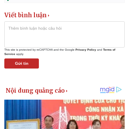
Viết bình luận
This site is protected by reCAPTCHA and the Google
Privacy Policy
and
Terms of
Service
apply.
Gửi tin
Kinh tế
Thị trường
Bất động sản
Giá vàng
Khởi nghiệp
Tiêu dùng
Tỷ giá
Chứng khoán