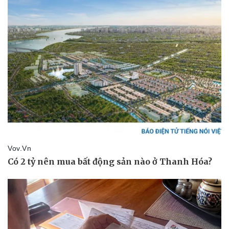
Vụ án
Vũ khí
Tin nóng
Việt Nam
Tư vấn luật
Phân tích