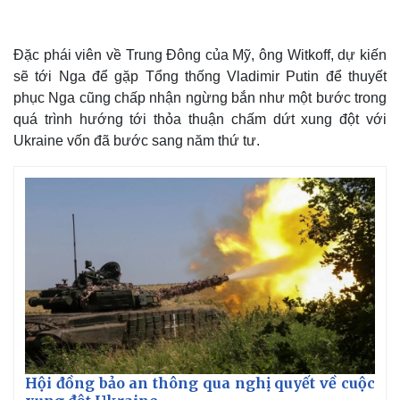
Đặc phái viên về Trung Đông của Mỹ, ông Witkoff, dự kiến
sẽ tới Nga để gặp Tổng thống Vladimir Putin để thuyết
phục Nga cũng chấp nhận ngừng bắn như một bước trong
quá trình hướng tới thỏa thuận chấm dứt xung đột với
Ukraine vốn đã bước sang năm thứ tư.
Thế giới
Multimedia
Quan sát
Video
Cuộc sống đó đây
Ảnh
Hồ sơ
E-Magazine
Infographic
Hội đồng bảo an thông qua nghị quyết về cuộc