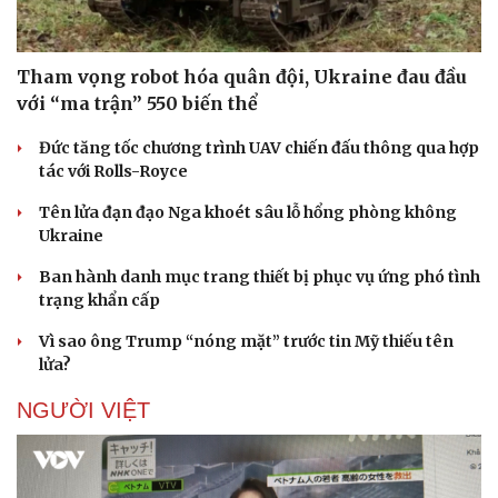
Tham vọng robot hóa quân đội, Ukraine đau đầu
với “ma trận” 550 biến thể
Doanh nghiệp
Công nghệ
Thông tin doanh nghiệp
Sành điệu
Đức tăng tốc chương trình UAV chiến đấu thông qua hợp
Doanh nghiệp 24h
Tin Công nghệ
tác với Rolls-Royce
Doanh nhân
Trải nghiệm
Vì cộng đồng
Chuyển đổi số
Tên lửa đạn đạo Nga khoét sâu lỗ hổng phòng không
Ukraine
Ban hành danh mục trang thiết bị phục vụ ứng phó tình
trạng khẩn cấp
Vì sao ông Trump “nóng mặt” trước tin Mỹ thiếu tên
lửa?
NGƯỜI VIỆT