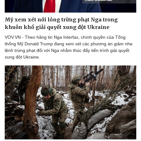
Thể thao
Ô tô - Xe máy
Bóng đá
Ô tô
Mỹ xem xét nới lỏng trừng phạt Nga trong
Lịch thi đấu bóng đá
Xe máy
Thế giới thể thao
Tư vấn
khuôn khổ giải quyết xung đột Ukraine
eSports
VOV.VN - Theo hãng tin Nga Interfax, chính quyền của Tổng
Hậu trường
thống Mỹ Donald Trump đang xem xét các phương án giảm nhẹ
lệnh trừng phạt đối với Nga nhằm thúc đẩy tiến trình giải quyết
xung đột Ukraine.