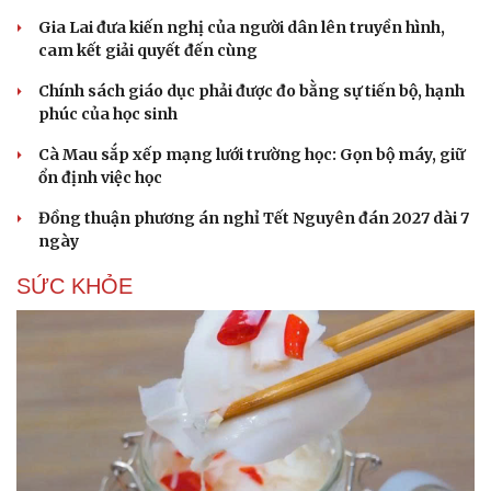
Gia Lai đưa kiến nghị của người dân lên truyền hình,
cam kết giải quyết đến cùng
Chính sách giáo dục phải được đo bằng sự tiến bộ, hạnh
phúc của học sinh
Cà Mau sắp xếp mạng lưới trường học: Gọn bộ máy, giữ
ổn định việc học
Đồng thuận phương án nghỉ Tết Nguyên đán 2027 dài 7
ngày
SỨC KHỎE
Du lịch
Podcast
Tư vấn
Câu chuyện thời sự
Săn Tour
Đọc truyện đêm khuya
check-in
Cửa sổ tình yêu
Kể chuyện cho bé