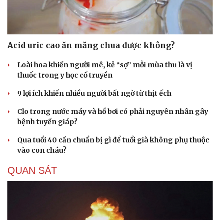
Hạt giống tâm hồn
Acid uric cao ăn măng chua được không?
Loài hoa khiến người mê, kẻ “sợ” mỗi mùa thu là vị
thuốc trong y học cổ truyền
9 lợi ích khiến nhiều người bất ngờ từ thịt ếch
Clo trong nước máy và hồ bơi có phải nguyên nhân gây
bệnh tuyến giáp?
Qua tuổi 40 cần chuẩn bị gì để tuổi già không phụ thuộc
vào con cháu?
QUAN SÁT