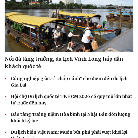
Nối đà tăng trưởng, du lịch Vĩnh Long hấp dẫn
khách quốc tế
Công nghiệp giải trí "chắp cánh" cho điểm đến du lịch
Gia Lai
Văn hóa
Giải trí
Hội chợ Du lịch quốc tế TP.HCM 2026 có quy mô lớn nhất
Sân khấu - Điện ảnh
Nghệ sĩ
từ trước đến nay
Văn học
Thời trang
Âm nhạc
Sao Việt
Bảo tàng Tưởng niệm Hòa bình tại Nhật Bản đón lượng
Di sản
khách kỷ lục
Du lịch biển Việt Nam: Muốn bứt phá phải vượt khỏi lợi