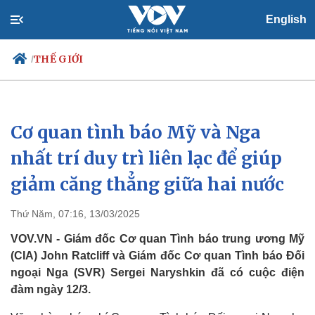
English
THẾ GIỚI
/
Cơ quan tình báo Mỹ và Nga
Chính trị
Xã hội
Đảng
Tin 24h
nhất trí duy trì liên lạc để giúp
Tổ chức nhân sự
Dự báo thời tiết
giảm căng thẳng giữa hai nước
Quốc hội
Giáo dục
Nhận diện sự thật
Dấu ấn VOV
Việc làm
Thứ Năm, 07:16, 13/03/2025
Biển đảo
VOV.VN - Giám đốc Cơ quan Tình báo trung ương Mỹ
(CIA) John Ratcliff và Giám đốc Cơ quan Tình báo Đối
ngoại Nga (SVR) Sergei Naryshkin đã có cuộc điện
đàm ngày 12/3.