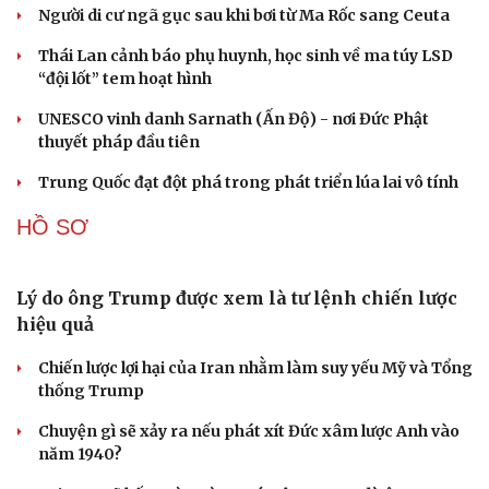
Vì sao ông Trump “nóng mặt” trước tin Mỹ thiếu
tên lửa?
Xung đột Mỹ - Iran tạo hiệu ứng domino, Ukraine chịu
ảnh hưởng
Cải chính
ASEAN 59 năm thành lập: Khẳng định bản lĩnh và giá trị
sức hút
Khủng hoảng tên lửa Patriot đẩy NATO vào thế lưỡng
nan chiến lược
Đột phá hiếm hoi tại Gaza giữa những hoài nghi
CUỘC SỐNG ĐÓ ĐÂY
Tòa án Israel cấm sử dụng cá sấu để canh giữ nhà
tù giam khủng bố
Người di cư ngã gục sau khi bơi từ Ma Rốc sang Ceuta