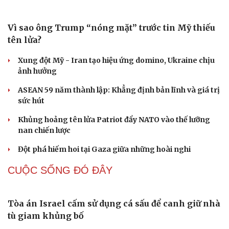
Bóng chuyền nữ Thái Lan dùng đội hình đẳng cấp thế
giới đấu ĐT Việt Nam
Khai mạc Vòng loại khu vực miền Bắc môn Bóng rổ Đại
hội Thể thao sinh viên 2026
Nữ VĐV Đông Nam Á "gây sốt" làng quần vợt thế giới
QUAN SÁT