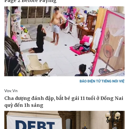
Sức khỏe
Đời sống
Dinh dưỡng - món ngon
Nhà đẹp
Cây thuốc
Blog
Sản phụ khoa
Tình yêu - Gia đìn
Nhi khoa
Nam khoa
Làm đẹp - giảm cân
Phòng mạch online
Ăn sạch sống khỏe