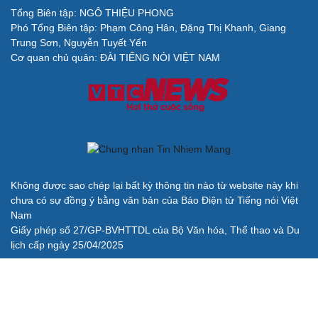
Lý do ông Trump được xem là tư lệnh chiến lược
hiệu quả
Chiến lược lợi hại của Iran nhằm làm suy yếu Mỹ và Tổng
thống Trump
Chuyện gì sẽ xảy ra nếu phát xít Đức xâm lược Anh vào
năm 1940?
Tại sao Mỹ bất ngờ ngừng ném bom Iran dù ông
Trump từng rất cả quyết?
Biệt đội UAV tử thần của Ukraine chuyên tấn công tàu
Nga trên biển
BÁO ĐIỆN TỬ TIẾNG NÓI VIỆT NAM