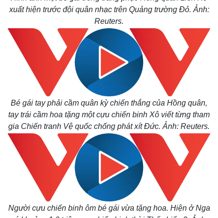
xuất hiện trước đội quân nhạc trên Quảng trường Đỏ. Ảnh:
Kinh tế
Thị trường
Reuters.
Bất động sản
Giá vàng
Khởi nghiệp
Tiêu dùng
Tỷ giá
Chứng khoán
Giá cà phê
Bé gái tay phải cầm quân kỳ chiến thắng của Hồng quân,
tay trái cầm hoa tặng một cựu chiến binh Xô viết từng tham
gia Chiến tranh Vệ quốc chống phát xít Đức. Ảnh: Reuters.
Người cựu chiến binh ôm bé gái vừa tặng hoa. Hiện ở Nga