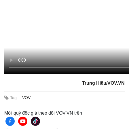
Trung Hiếu/VOV.VN
Thể thao
Ô tô - Xe máy
Bóng đá
Ô tô
Lịch thi đấu bóng đá
Xe máy
Tag:
VOV
Thế giới thể thao
Tư vấn
eSports
Mời quý độc giả theo dõi VOV.VN trên
Hậu trường