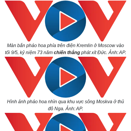
Màn bắn pháo hoa phía trên điện Kremlin ở Moscow vào
tối 9/5, kỷ niệm 73 năm
chiến thắng
phát xít Đức. Ảnh: AP.
Pháp luật
Quân sự - Quốc p
Vụ án
Vũ khí
Tin nóng
Việt Nam
Tư vấn luật
Phân tích
Hình ảnh pháo hoa nhìn qua khu vực sông Moskva ở thủ
đô Nga. Ảnh: AP.