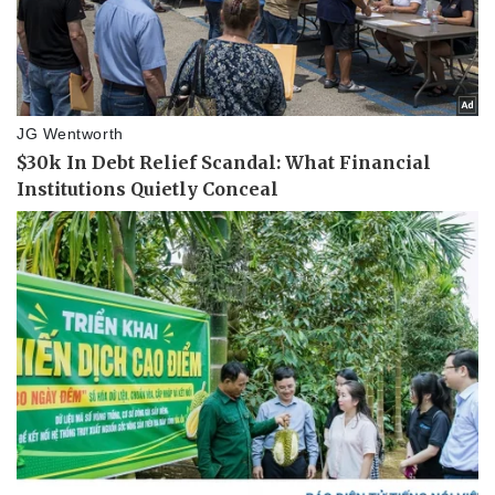
Thông tin doanh nghiệp
Sành điệu
Doanh nghiệp 24h
Tin Công nghệ
Doanh nhân
Trải nghiệm
Vì cộng đồng
Chuyển đổi số