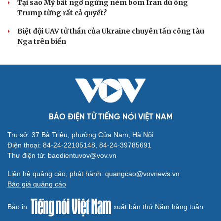
Thái Lan cảnh báo phụ huynh, học sinh về ma túy LSD
“đội lốt” tem hoạt hình
UNESCO vinh danh Sarnath (Ấn Độ) - nơi Đức Phật
thuyết pháp đầu tiên
Trung Quốc đạt đột phá trong phát triển lúa lai vô tính
HỒ SƠ