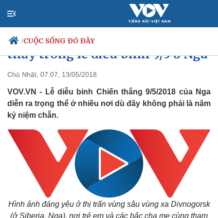
Ảnh: Những chi tiết thú vị ít
CUỘC SỐNG ĐÓ ĐÂY
/
thấy trong lễ diễu binh 9/5 ở Nga
Chủ Nhật, 07:07, 13/05/2018
VOV.VN - Lễ diễu binh Chiến thắng 9/5/2018 của Nga
Chính trị
Xã hội
diễn ra trọng thể ở nhiều nơi dù đây không phải là năm
Đảng
Tin 24h
kỷ niệm chẵn.
Tổ chức nhân sự
Dự báo thời tiết
Quốc hội
Giáo dục
Nhận diện sự thật
Dấu ấn VOV
Việc làm
Biển đảo
Hình ảnh đáng yêu ở thị trấn vùng sâu vùng xa Divnogorsk
(ở Siberia, Nga), nơi trẻ em và các bậc cha mẹ cùng tham