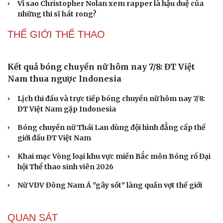
Cặp đôi Tom Holland và Zendaya đã bí mật kết
Du lịch
Podcast
hôn tại dinh thự ở Surrey?
Tư vấn
Câu chuyện thời s
Săn Tour
Đọc truyện đêm kh
Thực hư Lưu Hiểu Khánh bị tình cũ kém 38 tuổi vượt
check-in
Cửa sổ tình yêu
ngàn cây số đến Bắc Kinh đòi nợ
Kể chuyện cho bé
Hạt giống tâm hồn
Vì sao Marvel cần Tom Holland hơn bao giờ hết?
Điều gì khiến BLACKPINK trở thành biểu tượng của K-
pop sau 10 năm?
Vì sao Christopher Nolan xem rapper là hậu duệ của
những thi sĩ hát rong?
THẾ GIỚI THỂ THAO
Kết quả bóng chuyền nữ hôm nay 7/8: ĐT Việt
Nam thua ngược Indonesia
Lịch thi đấu và trực tiếp bóng chuyền nữ hôm nay 7/8:
ĐT Việt Nam gặp Indonesia