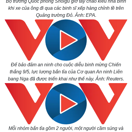
Bộ trưởng Quốc phòng Shoigu giơ tay chào kiểu nhà binh
khi xe của ông đi qua các binh sĩ xếp hàng chỉnh tề trên
Quảng trường Đỏ. Ảnh: EPA.
Để bảo đảm an ninh cho cuộc diễu binh mừng Chiến
thắng 9/5, lực lượng bắn tỉa của Cơ quan An ninh Liên
bang Nga đã được triển khai như thế này. Ảnh: Reuters.
Thế giới
Multimedia
Quan sát
Video
Cuộc sống đó đây
Ảnh
Hồ sơ
E-Magazine
Mỗi nhóm bắn tỉa gồm 2 người, một người cầm súng và
Infographic