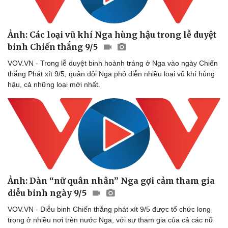
Ảnh: Các loại vũ khí Nga hùng hậu trong lễ duyệt
binh Chiến thắng 9/5
VOV.VN - Trong lễ duyệt binh hoành tráng ở Nga vào ngày Chiến
thắng Phát xít 9/5, quân đội Nga phô diễn nhiều loại vũ khí hùng
hậu, cả những loại mới nhất.
Văn hóa
Giải trí
Sân khấu - Điện ảnh
Nghệ sĩ
Ảnh: Dàn “nữ quân nhân” Nga gợi cảm tham gia
Văn học
Thời trang
diễu binh ngày 9/5
Âm nhạc
Sao Việt
VOV.VN - Diễu binh Chiến thắng phát xít 9/5 được tổ chức long
Di sản
trọng ở nhiều nơi trên nước Nga, với sự tham gia của cả các nữ