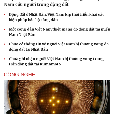
Nam cứu người trong động đất
Động đất ở Nhật Bản: Việt Nam kịp thời triển khai các
biện pháp bảo hộ công dân
Một công dân Việt Nam thiệt mạng do động đất tại miền
Nam Nhật Bản
Chưa có thông tin về người Việt Nam bị thương vong do
động đất tại Nhật Bản
Chưa ghi nhận người Việt Nam bị thương vong trong
trận động đất tại Kumamoto
CÔNG NGHỆ
Văn hóa
Giải trí
Sân khấu - Điện ảnh
Nghệ sĩ
Văn học
Thời trang
Âm nhạc
Sao Việt
Di sản