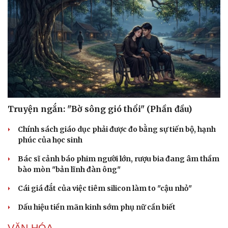
Truyện ngắn: "Bờ sông gió thổi" (Phần đầu)
Chính sách giáo dục phải được đo bằng sự tiến bộ, hạnh
phúc của học sinh
Bác sĩ cảnh báo phim người lớn, rượu bia đang âm thầm
bào mòn "bản lĩnh đàn ông"
Cái giá đắt của việc tiêm silicon làm to "cậu nhỏ"
Dấu hiệu tiền mãn kinh sớm phụ nữ cần biết
VĂN HÓA