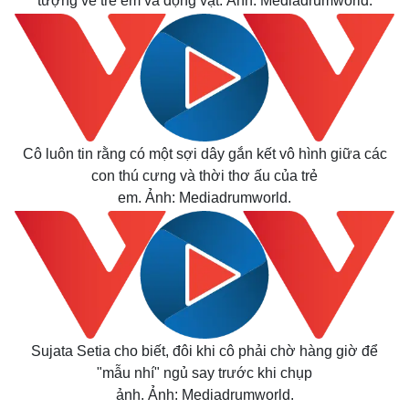
tượng về trẻ em và động vật. Ảnh: Mediadrumworld.
Cô luôn tin rằng có một sợi dây gắn kết vô hình giữa các
con thú cưng và thời thơ ấu của trẻ
em. Ảnh: Mediadrumworld.
Thế giới
Multimedia
Quan sát
Video
Cuộc sống đó đây
Ảnh
Hồ sơ
E-Magazine
Infographic
Sujata Setia cho biết, đôi khi cô phải chờ hàng giờ để
"mẫu nhí" ngủ say trước khi chụp
ảnh. Ảnh: Mediadrumworld.