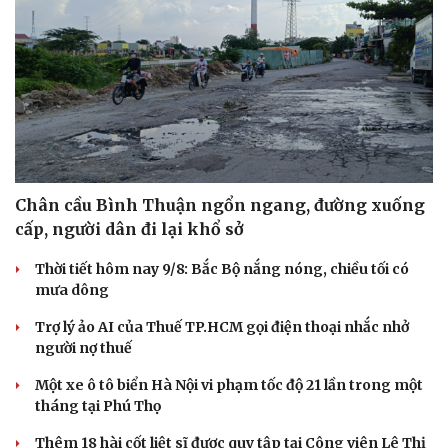
Chân cầu Bình Thuận ngổn ngang, đường xuống
cấp, người dân đi lại khổ sở
Thời tiết hôm nay 9/8: Bắc Bộ nắng nóng, chiều tối có
mưa dông
Trợ lý ảo AI của Thuế TP.HCM gọi điện thoại nhắc nhở
người nợ thuế
Một xe ô tô biển Hà Nội vi phạm tốc độ 21 lần trong một
tháng tại Phú Thọ
Thêm 18 hài cốt liệt sĩ được quy tập tại Công viên Lê Thị