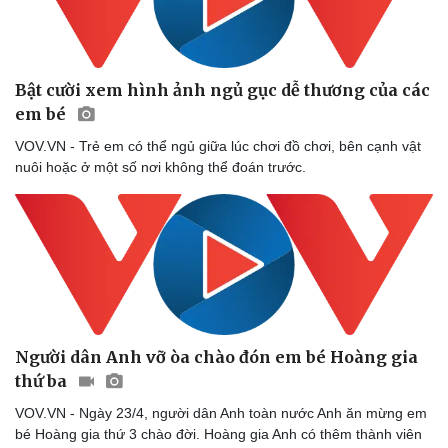
Bật cười xem hình ảnh ngủ gục dễ thương của các
Doanh nghiệp
Công nghệ
em bé
Thông tin doanh nghiệp
Sành điệu
Doanh nghiệp 24h
Tin Công nghệ
VOV.VN - Trẻ em có thể ngủ giữa lúc chơi đồ chơi, bên cạnh vật
Doanh nhân
Trải nghiệm
nuôi hoặc ở một số nơi không thể đoán trước.
Vì cộng đồng
Chuyển đổi số
Người dân Anh vỡ òa chào đón em bé Hoàng gia
thứ ba
VOV.VN - Ngày 23/4, người dân Anh toàn nước Anh ăn mừng em
bé Hoàng gia thứ 3 chào đời. Hoàng gia Anh có thêm thành viên