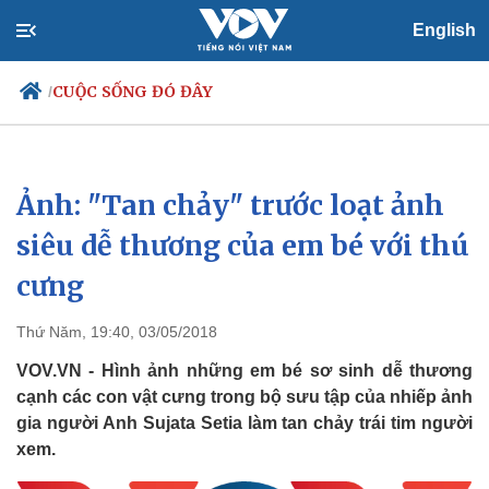
English
CUỘC SỐNG ĐÓ ĐÂY
/
Ảnh: "Tan chảy" trước loạt ảnh
Chính trị
Xã hội
Đảng
Tin 24h
siêu dễ thương của em bé với thú
Tổ chức nhân sự
Dự báo thời tiết
cưng
Quốc hội
Giáo dục
Nhận diện sự thật
Dấu ấn VOV
Việc làm
Thứ Năm, 19:40, 03/05/2018
Biển đảo
VOV.VN - Hình ảnh những em bé sơ sinh dễ thương
cạnh các con vật cưng trong bộ sưu tập của nhiếp ảnh
gia người Anh Sujata Setia làm tan chảy trái tim người
xem.