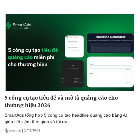
Sức khỏe
Đời sống
Dinh dưỡng - món ngon
Nhà đẹp
Cây thuốc
Blog
Sản phụ khoa
Tình yêu - Gia đình
Nhi khoa
Nam khoa
Làm đẹp - giảm cân
Phòng mạch online
5 công cụ tạo tiêu đề và mô tả quảng cáo cho
Ăn sạch sống khỏe
thương hiệu 2026
SmartAds tổng hợp 5 công cụ tạo headline quảng cáo bằng AI
giúp tiết kiệm thời gian và tối ưu.
| SmartAds