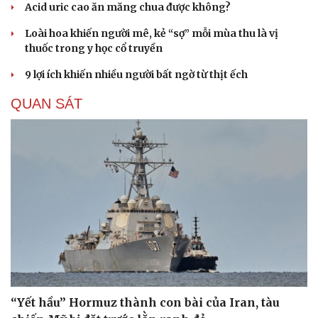
Acid uric cao ăn măng chua được không?
Loài hoa khiến người mê, kẻ “sợ” mỗi mùa thu là vị
thuốc trong y học cổ truyền
9 lợi ích khiến nhiều người bất ngờ từ thịt ếch
QUAN SÁT
“Yết hầu” Hormuz thành con bài của Iran, tàu