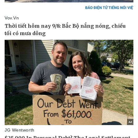
Thể thao
Ô tô - Xe máy
Bóng đá
Ô tô
Lịch thi đấu bóng đá
Xe máy
Thế giới thể thao
Tư vấn
eSports
Hậu trường