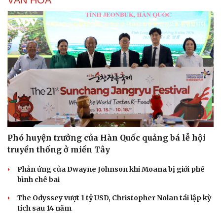
Phó huyện trưởng của Hàn Quốc quảng bá lễ hội
truyền thống ở miền Tây
Phản ứng của Dwayne Johnson khi Moana bị giới phê
Du lịch
Podcast
bình chê bai
Tư vấn
Câu chuyện thời sự
The Odyssey vượt 1 tỷ USD, Christopher Nolan tái lập kỳ
Săn Tour
Đọc truyện đêm khuya
tích sau 14 năm
check-in
Cửa sổ tình yêu
Kể chuyện cho bé