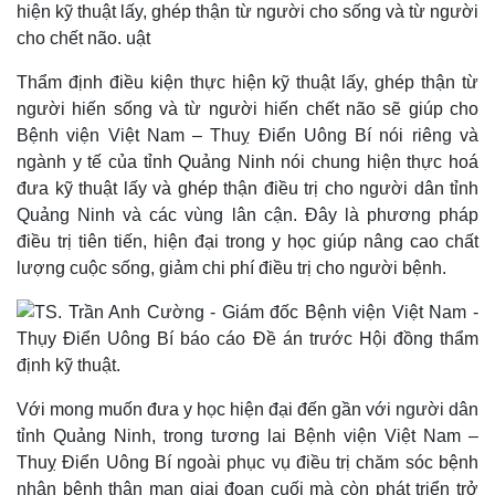
Pháp luật
Quân sự - Quốc phòng
Vụ án
Vũ khí
Tin nóng
Việt Nam
Thẩm định điều kiện thực hiện kỹ thuật lấy, ghép thận từ
Tư vấn luật
Phân tích
người hiến sống và từ người hiến chết não sẽ giúp cho
Bệnh viện Việt Nam – Thuỵ Điển Uông Bí nói riêng và
ngành y tế của tỉnh Quảng Ninh nói chung hiện thực hoá
đưa kỹ thuật lấy và ghép thận điều trị cho người dân tỉnh
Quảng Ninh và các vùng lân cận. Đây là phương pháp
điều trị tiên tiến, hiện đại trong y học giúp nâng cao chất
lượng cuộc sống, giảm chi phí điều trị cho người bệnh.
Thể thao
Ô tô - Xe máy
Với mong muốn đưa y học hiện đại đến gần với người dân
Bóng đá
Ô tô
tỉnh Quảng Ninh, trong tương lai Bệnh viện Việt Nam –
Lịch thi đấu bóng đá
Xe máy
Thuỵ Điển Uông Bí ngoài phục vụ điều trị chăm sóc bệnh
Thế giới thể thao
Tư vấn
nhân bệnh thận mạn giai đoạn cuối mà còn phát triển trở