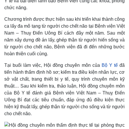
Y tế và đại diện lãnh đạo Bệnh viện cùng các khoa, phòng
chức năng.
Chương trình được thực hiện sau khi triển khai thành công
Kinh tế
Thị trường
ca lấy đa mô tạng từ người cho chết não tại Bệnh viện Việt
Bất động sản
Giá vàng
Nam – Thuỵ Điển Uông Bí cách đây một năm. Sau một
Khởi nghiệp
Tiêu dùng
năm xây dựng đề án lấy, ghép thận từ người hiến sống và
Tỷ giá
Chứng khoán
từ người cho chết não, Bệnh viện đã đi đến những bước
Giá cà phê
hoàn thiện cuối cùng.
Tại buổi làm việc, Hội đồng chuyên môn của
Bộ Y tế
đã
tiến hành thẩm định hồ sơ; kiểm tra điều kiện nhân lực, cơ
sở vật chất, trang thiết bị y tế, quy trình chuyên môn kỹ
thuật…
Sau khi kiểm tra, thảo luận, Hội đồng
chuyên môn
của Bộ Y tế
đánh giá
Bệnh viện Việt Nam – Thuỵ Điển
Uông Bí
đạt các tiêu chuẩn, đáp ứng đủ điều kiện thực
hiện kỹ thuật lấy, ghép thận từ người cho sống và từ người
cho chết não.