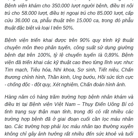
Bệnh viện khám cho 350.000 lượt người bệnh, điều trị nội
trú cho 58.000 lượt, điều trị ngoại trú cho 85.000 lượt, cấp
cứu 36.000 ca, phẫu thuật trên 15.000 ca, trong đó phẫu
thuật đặc biệt và loại I trên 50%.
Bệnh viện triển khai được trên 90% quy trình kỹ thuật
chuyên môn theo phân tuyến, công suất sử dụng giường
bệnh đạt trên 100%, tỷ lệ chuyển tuyến là 0,89%.
Bệnh
viện đã triển khai các kỹ thuật cao theo từng lĩnh vực như:
Sức khỏe
Đời sống
Tim mạch
,
Tiêu hóa
,
Nhi khoa
,
Sơ sinh
,
Tiết niệu
,
Chấn
thương chỉnh hình
,
Thần kinh
,
Ung bướu
,
Hồi sức tích cực
Dinh dưỡng - món ngon
Nhà đẹp
Cây thuốc
Blog
- chống độc - đột quỵ
,
Xét nghiệm
,
Chẩn đoán hình ảnh
.
Sản phụ khoa
Tình yêu - Gia đình
Hàng năm có hàng trăm trường hợp bệnh nhân khám và
Nhi khoa
Nam khoa
điều trị tại Bệnh viện Việt Nam – Thụy Điển Uông Bí có
Làm đẹp - giảm cân
tình trạng suy thận mạn tính, trong đó có rất nhiều các
Phòng mạch online
trường hợp bệnh đã ở giai đoạn cuối cần lọc máu nhân
Ăn sạch sống khỏe
tạo. Các trường hợp phải lọc máu nhân tạo thường xuyên
không chỉ gây ảnh hưởng rất nhiều đến sức khoẻ và tuổi