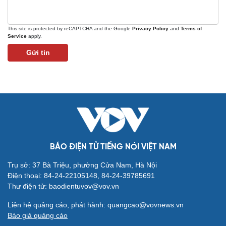
This site is protected by reCAPTCHA and the Google
Privacy Policy
and
Terms of
Service
apply.
Gửi tin
Du lịch
Podcast
Tư vấn
Câu chuyện thời sự
Săn Tour
Đọc truyện đêm khuya
check-in
Cửa sổ tình yêu
Kể chuyện cho bé
Hạt giống tâm hồn
BÁO ĐIỆN TỬ TIẾNG NÓI VIỆT NAM
Trụ sở: 37 Bà Triệu, phường Cửa Nam, Hà Nội
Điện thoại: 84-24-22105148, 84-24-39785691
Thư điện tử: baodientuvov@vov.vn
Liên hệ quảng cáo, phát hành: quangcao@vovnews.vn
Báo giá quảng cáo