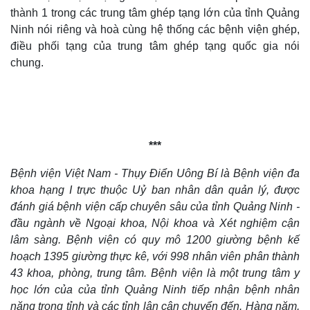
eSports
thành 1 trong các trung tâm ghép tạng lớn của tỉnh Quảng
Hậu trường
Ninh nói riêng và hoà cùng hệ thống các bệnh viện ghép,
điều phối tạng của trung tâm ghép tạng quốc gia nói
chung.
***
Bệnh viện
Việt Nam - Thụy Điển Uông Bí
là
B
ệnh viện đa
khoa hạng I
trực thuộc Uỷ ban nhân dân quản lý, được
đánh giá bệnh viện cấp chuyên sâu
của
tỉnh Quảng Ninh
-
Doanh nghiệp
Công nghệ
đầu ngành về Ngoại khoa, Nội khoa và Xét nghiệm cận
Thông tin doanh nghiệp
Sành điệu
lâm sàng.
Bệnh viện có
quy mô 1
2
00 giường bệnh
kế
Doanh nghiệp 24h
Tin Công nghệ
hoạch 1395 giường thực kê
,
với 998 nhân viên phân thành
Doanh nhân
Trải nghiệm
Vì cộng đồng
Chuyển đổi số
43 khoa, phòng, trung tâm. B
ệnh viện là một trung tâm y
học lớn của
của tỉnh Quảng Ninh
tiếp nhận bệnh nhân
nặng trong
tỉnh
và các tỉnh lân cận chuyển đến.
Hàng năm,