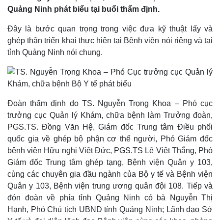
Đây là bước quan trọng trong việc đưa kỹ thuật lấy và
ghép thận triển khai thực hiện tại Bệnh viện nói riêng và tại
tỉnh Quảng Ninh nói chung.
Thế giới
Multimedia
Quan sát
Video
Cuộc sống đó đây
Ảnh
Đoàn thẩm định do TS. Nguyễn Trọng Khoa – Phó cục
Hồ sơ
E-Magazine
trưởng cục Quản lý Khám, chữa bệnh làm Trưởng đoàn,
Infographic
PGS.TS. Đồng Văn Hệ, Giám đốc Trung tâm Điều phối
quốc gia về ghép bộ phận cơ thể người, Phó Giám đốc
bệnh viện Hữu nghị Việt Đức, PGS.TS Lê Việt Thắng, Phó
Giám đốc Trung tâm ghép tạng, Bệnh viện Quân y 103,
cùng các chuyên gia đầu ngành của Bộ y tế và Bệnh viện
Quân y 103, Bệnh viện trung ương quân đội 108. Tiếp và
đón đoàn về phía tỉnh Quảng Ninh có bà Nguyễn Thị
Hạnh, Phó Chủ tịch UBND tỉnh Quảng Ninh; Lãnh đạo Sở