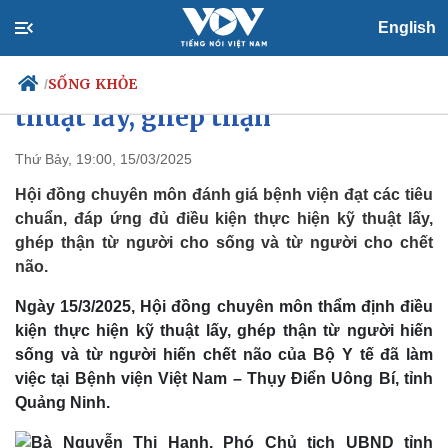
English
BV Việt Nam – Thuỵ Điển Uông
Bí đủ điều kiện thực hiện kỹ
SỐNG KHỎE
/
thuật lấy, ghép thận
Thứ Bảy, 19:00, 15/03/2025
Chính trị
Xã hội
Hội đồng chuyên môn đánh giá bệnh viện đạt các tiêu
Đảng
Tin 24h
chuẩn, đáp ứng đủ điều kiện thực hiện kỹ thuật lấy,
Tổ chức nhân sự
Dự báo thời tiết
ghép thận từ người cho sống và từ người cho chết
Quốc hội
Giáo dục
não.
Nhận diện sự thật
Dấu ấn VOV
Việc làm
Ngày 15/3/2025, Hội đồng chuyên môn thẩm định điều
Biển đảo
kiện thực hiện kỹ thuật lấy, ghép thận từ người hiến
sống và từ người hiến chết não của Bộ Y tế đã làm
việc tại Bệnh viện Việt Nam – Thụy Điển Uông Bí, tỉnh
Quảng Ninh.