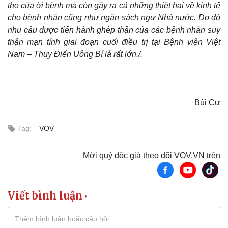
thọ của ời bệnh mà còn gây ra cả những thiệt hại về kinh tế
cho bệnh nhân cũng như ngân sách ngư Nhà nước. Do đó
nhu cầu được tiến hành ghép thận của các bệnh nhân suy
thận mạn tính giai đoạn cuối điều trị tại Bệnh viện Việt
Nam – Thụy Điển Uông Bí là rất lớn./.
Bùi Cư
Văn hóa
Giải trí
Tag:
VOV
Sân khấu - Điện ảnh
Nghệ sĩ
Văn học
Thời trang
Âm nhạc
Sao Việt
Mời quý độc giả theo dõi VOV.VN trên
Di sản
Viết bình luận