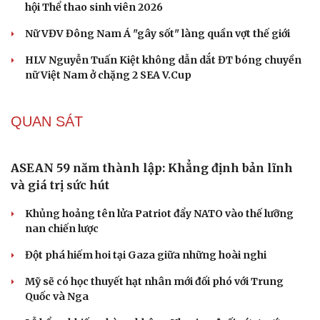
hội Thể thao sinh viên 2026
Nữ VĐV Đông Nam Á "gây sốt" làng quần vợt thế giới
HLV Nguyễn Tuấn Kiệt không dẫn dắt ĐT bóng chuyền
nữ Việt Nam ở chặng 2 SEA V.Cup
QUAN SÁT
ASEAN 59 năm thành lập: Khẳng định bản lĩnh
và giá trị sức hút
Khủng hoảng tên lửa Patriot đẩy NATO vào thế lưỡng
nan chiến lược
Đột phá hiếm hoi tại Gaza giữa những hoài nghi
Mỹ sẽ có học thuyết hạt nhân mới đối phó với Trung
Quốc và Nga