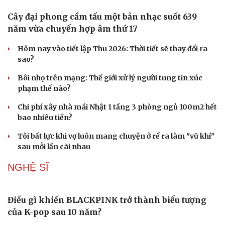
Cây đại phong cầm tấu một bản nhạc suốt 639
năm vừa chuyển hợp âm thứ 17
Hôm nay vào tiết lập Thu 2026: Thời tiết sẽ thay đổi ra
sao?
Bôi nhọ trên mạng: Thế giới xử lý người tung tin xúc
phạm thế nào?
Chi phí xây nhà mái Nhật 1 tầng 3 phòng ngủ 100m2 hết
bao nhiêu tiền?
Tôi bất lực khi vợ luôn mang chuyện ở rể ra làm "vũ khí"
sau mỗi lần cãi nhau
NGHỆ SĨ
Điều gì khiến BLACKPINK trở thành biểu tượng
của K-pop sau 10 năm?