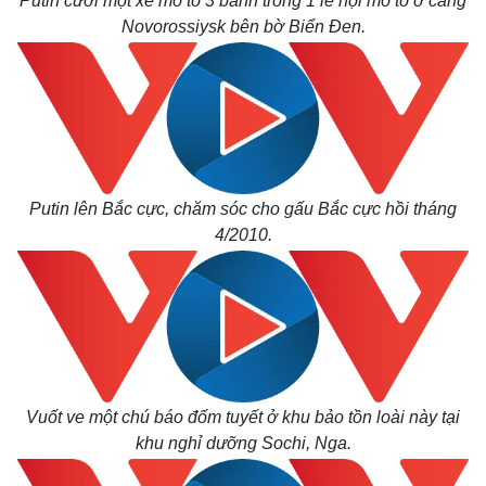
Putin cưỡi một xe mô tô 3 bánh trong 1 lễ hội mô tô ở cảng
Novorossiysk bên bờ Biển Đen.
Putin lên Bắc cực, chăm sóc cho gấu Bắc cực hồi tháng
4/2010.
Vuốt ve một chú báo đốm tuyết ở khu bảo tồn loài này tại
khu nghỉ dưỡng Sochi, Nga.