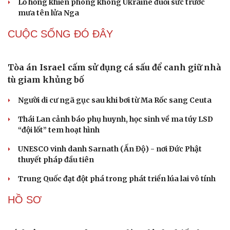
Lỗ hổng khiến phòng không Ukraine đuối sức trước
mưa tên lửa Nga
CUỘC SỐNG ĐÓ ĐÂY
Tòa án Israel cấm sử dụng cá sấu để canh giữ nhà
tù giam khủng bố
Người di cư ngã gục sau khi bơi từ Ma Rốc sang Ceuta
Thái Lan cảnh báo phụ huynh, học sinh về ma túy LSD
“đội lốt” tem hoạt hình
UNESCO vinh danh Sarnath (Ấn Độ) - nơi Đức Phật
thuyết pháp đầu tiên
Trung Quốc đạt đột phá trong phát triển lúa lai vô tính
HỒ SƠ
Cải chính