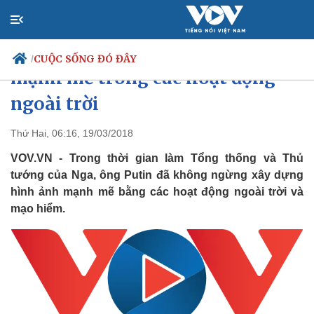
Hình ảnh Tổng thống Putin
CUỘC SỐNG ĐÓ ĐÂY
/
mạnh mẽ trong các hoạt động
ngoài trời
Chính trị
Xã hội
Thứ Hai, 06:16, 19/03/2018
Đảng
Tin 24h
VOV.VN - Trong thời gian làm Tổng thống và Thủ
Tổ chức nhân sự
Dự báo thời tiết
tướng của Nga, ông Putin đã không ngừng xây dựng
Quốc hội
Giáo dục
hình ảnh mạnh mẽ bằng các hoạt động ngoài trời và
Nhận diện sự thật
Dấu ấn VOV
mạo hiểm.
Việc làm
Biển đảo