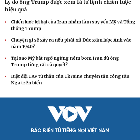
Lý do ông Trump được xem là tư lệnh chiến lược
hiệu quả
Chiến lược lợi hại của Iran nhằm làm suy yếu Mỹ và Tổng
thống Trump
Chuyện gì sẽ xảy ra nếu phát xít Đức xâm lược Anh vào
năm 1940?
Tại sao Mỹ bất ngờ ngừng ném bom Iran dù ông
Trump từng rất cả quyết?
Biệt đội UAV tử thần của Ukraine chuyên tấn công tàu
Nga trên biển
BÁO ĐIỆN TỬ TIẾNG NÓI VIỆT NAM