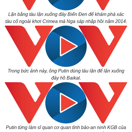
Thế giới
Multimedia
Lặn bằng tàu lặn xuống đáy Biển Đen để khám phá xác
Quan sát
Video
tàu cổ ngoài khơi Crimea mà Nga sáp nhập hồi năm 2014.
Cuộc sống đó đây
Ảnh
Hồ sơ
E-Magazine
Infographic
Trong bức ảnh này, ông Putin dùng tàu lặn để lặn xuống
đáy hồ Baikal.
Putin từng làm sĩ quan cơ quan tình báo-an ninh KGB của