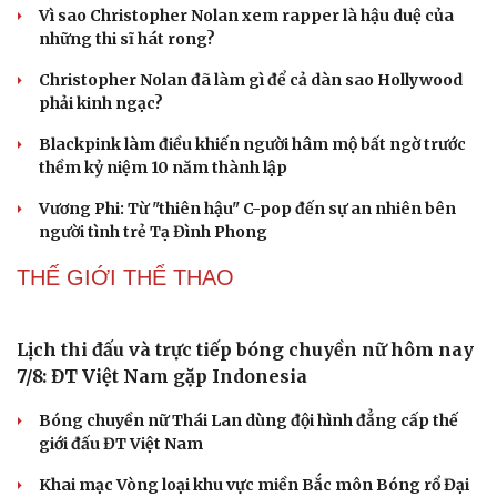
Vì sao Christopher Nolan xem rapper là hậu duệ của
những thi sĩ hát rong?
Christopher Nolan đã làm gì để cả dàn sao Hollywood
phải kinh ngạc?
Blackpink làm điều khiến người hâm mộ bất ngờ trước
Du lịch
Podcast
thềm kỷ niệm 10 năm thành lập
Tư vấn
Câu chuyện thời s
Vương Phi: Từ "thiên hậu" C-pop đến sự an nhiên bên
Săn Tour
Đọc truyện đêm kh
người tình trẻ Tạ Đình Phong
check-in
Cửa sổ tình yêu
Kể chuyện cho bé
THẾ GIỚI THỂ THAO
Hạt giống tâm hồn
Lịch thi đấu và trực tiếp bóng chuyền nữ hôm nay
7/8: ĐT Việt Nam gặp Indonesia
Bóng chuyền nữ Thái Lan dùng đội hình đẳng cấp thế
giới đấu ĐT Việt Nam
Khai mạc Vòng loại khu vực miền Bắc môn Bóng rổ Đại