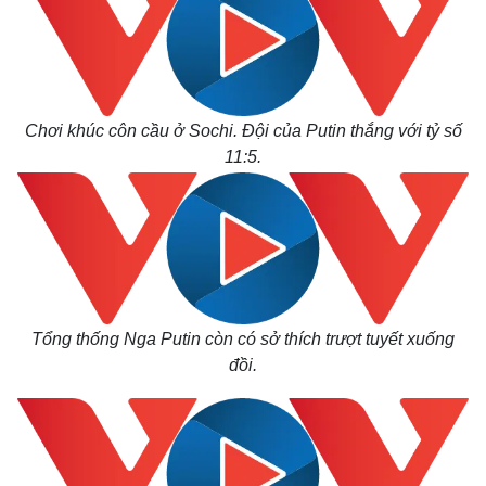
Chơi khúc côn cầu ở Sochi. Đội của Putin thắng với tỷ số
11:5.
Tổng thống Nga Putin còn có sở thích trượt tuyết xuống
đồi.
Thể thao
Ô tô - Xe máy
Bóng đá
Ô tô
Lịch thi đấu bóng đá
Xe máy
Thế giới thể thao
Tư vấn
eSports