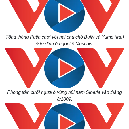
Pháp luật
Quân sự - Quốc p
Tổng thống Putin chơi với hai chú chó Buffy và Yume (trái)
Vụ án
Vũ khí
ở tư dinh ở ngoại ô Moscow.
Tin nóng
Việt Nam
Tư vấn luật
Phân tích
Phong trần cưỡi ngựa ở vùng núi nam Siberia vào tháng
8/2009.