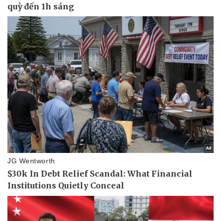
Dinh dưỡng - món ngon
Nhà đẹp
Cây thuốc
Blog
Sản phụ khoa
Tình yêu - Gia đìn
Nhi khoa
Nam khoa
Làm đẹp - giảm cân
Phòng mạch online
Ăn sạch sống khỏe