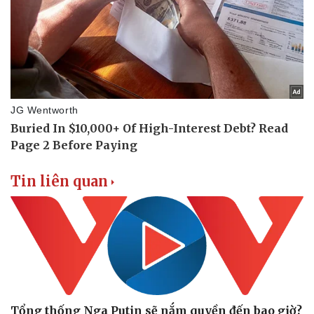
Tin liên quan
Văn hóa
Giải trí
Sân khấu - Điện ảnh
Nghệ sĩ
Văn học
Thời trang
Âm nhạc
Sao Việt
Di sản
Tổng thống Nga Putin sẽ nắm quyền đến bao giờ?