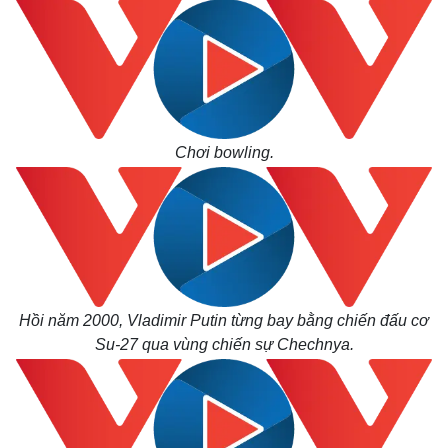
Chơi bowling.
Kinh tế
Thị trường
Hồi năm 2000, Vladimir Putin từng bay bằng chiến đấu cơ
Bất động sản
Giá vàng
Khởi nghiệp
Tiêu dùng
Su-27 qua vùng chiến sự Chechnya.
Tỷ giá
Chứng khoán
Giá cà phê