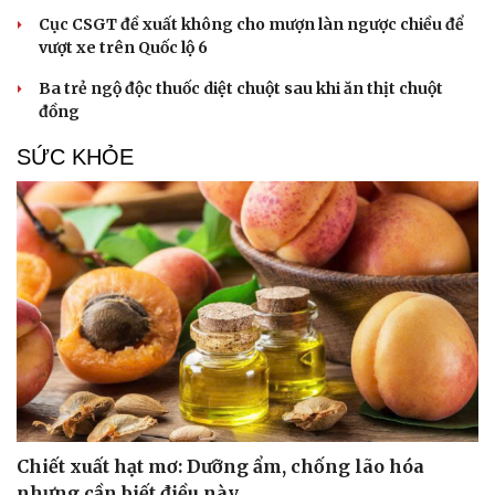
Cục CSGT đề xuất không cho mượn làn ngược chiều để
vượt xe trên Quốc lộ 6
Ba trẻ ngộ độc thuốc diệt chuột sau khi ăn thịt chuột
đồng
SỨC KHỎE
Văn hóa
Giải trí
Chiết xuất hạt mơ: Dưỡng ẩm, chống lão hóa
Sân khấu - Điện ảnh
Nghệ sĩ
nhưng cần biết điều này