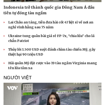
Indonesia trở thành quốc gia Đông Nam Á đầu
tiên tự đóng tàu ngầm
Lai Châu an táng, tiễn đưa hài cốt 47 liệt sĩ về nơi an
nghỉ vĩnh hằng sau 75 năm
Ukraine tung quân bài giá rẻ FP-7x, “chia lửa” cho lá
chắn Patriot
Thủy lôi 1.500 USD suýt đánh chìm tàu chiến Mỹ, gây
Pháp luật
Quân sự - Quốc phòng
thiệt hại 90 triệu USD
Vụ án
Vũ khí
Tin nóng
Việt Nam
Hải quân Mỹ đặt cược vào 19 tàu ngầm Virginia mang
Tư vấn luật
Phân tích
tên lửa tầm xa
NGƯỜI VIỆT