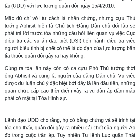
tài (UDD) với lực lượng quân đội ngày 15/4/2010.
Mặc dù chỉ với tư cách là nhân chứng, nhưng cựu Thủ
tướng Abhisit hiện là Chủ tịch Đảng Dân chủ đối lập sẽ
phải trả lời trước tòa những câu hỏi liên quan vụ việc Cục
điều tra các vụ án đặc biệt (DSI) tiến hành điều tra việc
người biểu tình bị chết có thể là do đạn của lực lượng bắn
tỉa thuộc quân đội gây ra hay không.
Cùng ra tòa lần này còn có cả cựu Phó Thủ tướng thời
ông Abhisit và cũng là người của đảng Dân chủ. Vụ việc
được dư luận chú ý đặc biệt bởi đây là lần đầu tiên, những
quan chức cấp cao thời điểm xảy ra vụ đàn áp đẫm máu
phải có mặt tại Tòa Hình sự.
Lãnh đạo UDD cho rằng, họ có bằng chứng và sẽ trình tại
tòa cho thấy, quân đội gây ra nhiều cái chết của người Áo
đỏ trong cuộc trấn áp. Tuy nhiên Tư lệnh Lục quân Thái