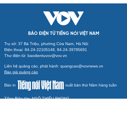
Bắc Kinh nới lỏng điều kiện mua nhà đối với
người không có hộ khẩu
Tòa án Israel cấm sử dụng cá sấu để canh giữ nhà tù
giam khủng bố
Người di cư ngã gục sau khi bơi từ Ma Rốc sang Ceuta
Thái Lan cảnh báo phụ huynh, học sinh về ma túy LSD
“đội lốt” tem hoạt hình
UNESCO vinh danh Sarnath (Ấn Độ) - nơi Đức Phật