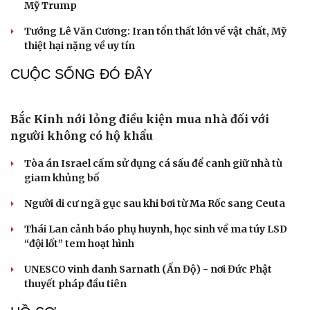
Thỏa thuận Hormuz sắp hoàn tất, Iran giục Mỹ
hành động
Rủi ro lớn của Iran khi cố dồn Mỹ vào góc tường
Hải quân Mỹ đặt cược vào 19 tàu ngầm Virginia mang
tên lửa tầm xa
Israel bác bỏ kế hoạch hòa bình Gaza của Tổng thống
Mỹ Trump
Tướng Lê Văn Cương: Iran tổn thất lớn về vật chất, Mỹ
thiệt hại nặng về uy tín
CUỘC SỐNG ĐÓ ĐÂY