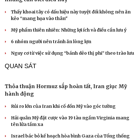
Văn học
Thời trang
Âm nhạc
Sao Việt
Thấy khoai tây có dấu hiệu này tuyệt đối không nên ăn
Di sản
kẻo “mang họa vào thân"
Mỹ phẩm thiên nhiên: Những lợi ích và điều cần lưu ý
6 nhóm người nên tránh ăn lòng lợn
Nguy cơ từ việc sử dụng “bánh dẻo thị phi” theo trào lưu
QUAN SÁT