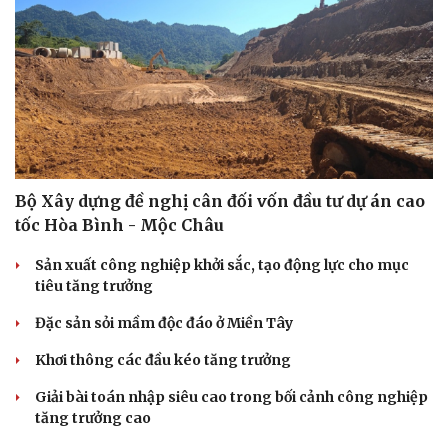
Sức khỏe
Đời sống
Bộ Xây dựng đề nghị cân đối vốn đầu tư dự án cao
Dinh dưỡng - món ngon
Nhà đẹp
tốc Hòa Bình - Mộc Châu
Cây thuốc
Blog
Sản phụ khoa
Tình yêu - Gia đình
Sản xuất công nghiệp khởi sắc, tạo động lực cho mục
Nhi khoa
tiêu tăng trưởng
Nam khoa
Làm đẹp - giảm cân
Đặc sản sỏi mầm độc đáo ở Miền Tây
Phòng mạch online
Ăn sạch sống khỏe
Khơi thông các đầu kéo tăng trưởng
Giải bài toán nhập siêu cao trong bối cảnh công nghiệp
tăng trưởng cao