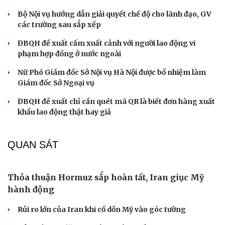
Thủy lôi 1.500 USD suýt đánh chìm tàu chiến Mỹ,
gây thiệt hại 90 triệu USD
Thực hư việc Mỹ cạn kiệt kho tên lửa đắt tiền
Lý do ông Trump được xem là tư lệnh chiến lược hiệu
quả
Chiến lược lợi hại của Iran nhằm làm suy yếu Mỹ và Tổng
thống Trump
Chuyện gì sẽ xảy ra nếu phát xít Đức xâm lược Anh vào
năm 1940?
CHÍNH TRỊ
Tổng Bí thư, Chủ tịch nước Tô Lâm gặp Thống đốc
Bang New South Wales, Australia