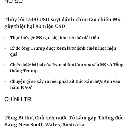
Du lịch
Podcast
Tư vấn
Câu chuyện thời sự
Săn Tour
Đọc truyện đêm khuya
Bắc Kinh nới lỏng điều kiện mua nhà đối với
check-in
Cửa sổ tình yêu
người không có hộ khẩu
Kể chuyện cho bé
Hạt giống tâm hồn
Tòa án Israel cấm sử dụng cá sấu để canh giữ nhà tù
giam khủng bố
Người di cư ngã gục sau khi bơi từ Ma Rốc sang Ceuta
Thái Lan cảnh báo phụ huynh, học sinh về ma túy LSD
“đội lốt” tem hoạt hình
UNESCO vinh danh Sarnath (Ấn Độ) - nơi Đức Phật
thuyết pháp đầu tiên
HỒ SƠ