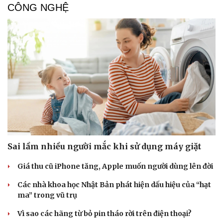
CÔNG NGHỆ
Sai lầm nhiều người mắc khi sử dụng máy giặt
Giá thu cũ iPhone tăng, Apple muốn người dùng lên đời
Thể thao
Ô tô - Xe máy
Bóng đá
Ô tô
Các nhà khoa học Nhật Bản phát hiện dấu hiệu của “hạt
Lịch thi đấu bóng đá
Xe máy
ma” trong vũ trụ
Thế giới thể thao
Tư vấn
eSports
Vì sao các hãng từ bỏ pin tháo rời trên điện thoại?
Hậu trường