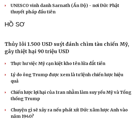
Thỏa thuận Hormuz sắp hoàn tất, Iran giục Mỹ
hành động
Rủi ro lớn của Iran khi cố dồn Mỹ vào góc tường
Hải quân Mỹ đặt cược vào 19 tàu ngầm Virginia mang
tên lửa tầm xa
Israel bác bỏ kế hoạch hòa bình Gaza của Tổng thống
Mỹ Trump
Tướng Lê Văn Cương: Iran tổn thất lớn về vật chất, Mỹ
thiệt hại nặng về uy tín
CUỘC SỐNG ĐÓ ĐÂY