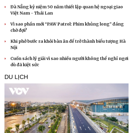
Đà Nẵng kỷ niệm 50 năm thiết lập quan hệ ngoại giao
Việt Nam - Thái Lan
Doanh nghiệp
Công nghệ
Thông tin doanh nghiệp
Sành điệu
Vì sao phần mới “PAW Patrol: Phim khủng long” đáng
Doanh nghiệp 24h
Tin Công nghệ
chờ đợi?
Doanh nhân
Trải nghiệm
Vì cộng đồng
Chuyển đổi số
Khi phở bước ra khỏi bàn ăn để trở thành biểu tượng Hà
Nội
Cuốn sách lý giải vì sao nhiều người không thể nghỉ ngơi
dù đã kiệt sức
DU LỊCH