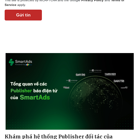
This site is protected by reCAPTCHA and the Google
Privacy Policy
and
Terms of
Service
apply.
Gửi tin
Kinh tế
Thị trường
Bất động sản
Giá vàng
Khởi nghiệp
Tiêu dùng
Tỷ giá
Chứng khoán
Giá cà phê
Khám phá hệ thống Publisher đối tác của