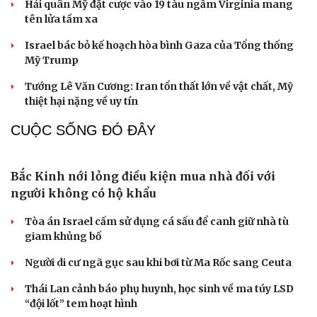
Bộ Nội vụ hướng dẫn giải quyết chế độ cho lãnh đạo, GV
các trường sau sắp xếp
ĐBQH đề xuất cấm xuất cảnh với người lao động vi
phạm hợp đồng ở nước ngoài
Nữ Phó Giám đốc Sở Nội vụ Hà Nội được bổ nhiệm làm
Giám đốc Sở Ngoại vụ
ĐBQH đề xuất chỉ cần quét mã QR là biết đơn hàng xuất
khẩu lao động thật hay giả
Cải chính
QUAN SÁT