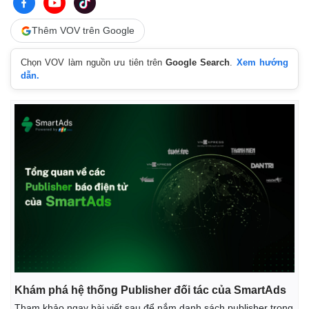
Infographic
Thêm VOV trên Google
Chọn VOV làm nguồn ưu tiên trên
Google Search
.
Xem hướng
dẫn.
Khám phá hệ thống Publisher đối tác của SmartAds
Tham khảo ngay bài viết sau để nắm danh sách publisher trong