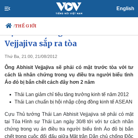
English
THẾ GIỚI
/
Cựu Thủ tướng Thái Lan Abhisit
Vejjajiva sắp ra tòa
Thứ Ba, 21:00, 21/08/2012
Chính trị
Xã hội
Đảng
Tin 24h
Ông Abhisit Vejjajiva sẽ phải có mặt trước tòa với tư
Tổ chức nhân sự
Dự báo thời tiết
cách là nhân chứng trong vụ điều tra người biểu tình
Quốc hội
Giáo dục
Áo đỏ bị bắn chết cách đây hơn 2 năm
Nhận diện sự thật
Dấu ấn VOV
Việc làm
Thái Lan giảm chỉ tiêu tăng trưởng kinh tế năm 2012
Biển đảo
Thái Lan chuẩn bị hội nhập cộng đồng kinh tế ASEAN
Cựu Thủ tướng Thái Lan Abhisit Vejjajiva sẽ phải có mặt
tại Tòa Hình sự Thái Lan ngày 30/8 tới với tư cách nhân
chứng trong vụ án điều tra người biểu tình Áo đỏ bị bắn
chết trong cuộc đối đấu giữa Mặt trận Dân chủ chống Độc