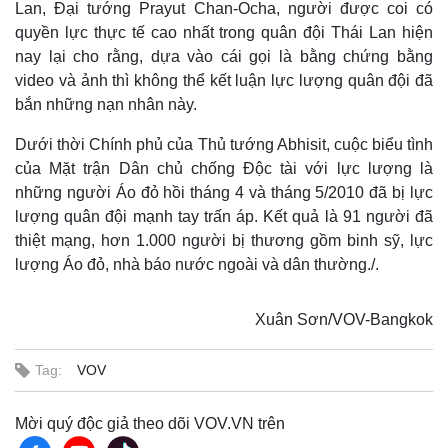
Lan, Đại tướng Prayut Chan-Ocha, người được coi có
quyền lực thực tế cao nhất trong quân đội Thái Lan hiện
nay lại cho rằng, dựa vào cái gọi là bằng chứng bằng
video và ảnh thì không thể kết luận lực lượng quân đội đã
bắn những nạn nhân này.
Dưới thời Chính phủ của Thủ tướng Abhisit, cuộc biểu tình
của Mặt trận Dân chủ chống Độc tài với lực lượng là
những người Áo đỏ hồi tháng 4 và tháng 5/2010 đã bị lực
lượng quân đội mạnh tay trấn áp. Kết quả là 91 người đã
thiệt mạng, hơn 1.000 người bị thương gồm binh sỹ, lực
lượng Áo đỏ, nhà báo nước ngoài và dân thường./.
Xuân Sơn/VOV-Bangkok
Thế giới
Multimedia
Tag:
VOV
Quan sát
Video
Cuộc sống đó đây
Ảnh
Mời quý độc giả theo dõi VOV.VN trên
Hồ sơ
E-Magazine