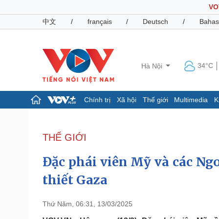
VO
中文
/
français
/
Deutsch
/
Bahas
34°C
Hà Nội
Chính trị
Xã hội
Thế giới
Multimedia
K
Chính trị
Xã hội
Đảng
Tin 24h
THẾ GIỚI
Tổ chức nhân sự
Dự báo thời tiết
Quốc hội
Giáo dục
Đặc phái viên Mỹ và các Ngo
Nhận diện sự thật
Dấu ấn VOV
Việc làm
thiết Gaza
Biển đảo
Pháp luật
Quân sự - Quốc phòng
Thứ Năm, 06:31, 13/03/2025
Vụ án
Vũ khí