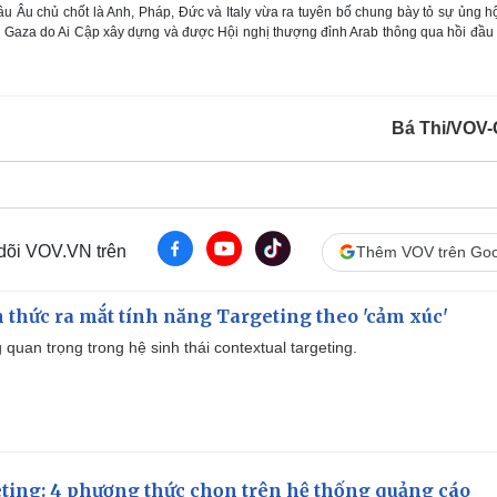
u Âu chủ chốt là Anh, Pháp, Đức và Italy vừa ra tuyên bố chung bày tỏ sự ủng h
dải Gaza do Ai Cập xây dựng và được Hội nghị thượng đỉnh Arab thông qua hồi đầu
Bá Thi/VOV-
 dõi VOV.VN trên
Thêm VOV trên Goo
thức ra mắt tính năng Targeting theo 'cảm xúc'
quan trọng trong hệ sinh thái contextual targeting.
ting: 4 phương thức chọn trên hệ thống quảng cáo