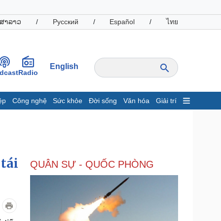
ສາລາວ
/
Русский
/
Español
/
ไทย
English
dcast
Radio
ệp
Công nghệ
Sức khỏe
Đời sống
Văn hóa
Giải trí
inh tế
Thị trường
ất động sản
Giá vàng
hởi nghiệp
Tiêu dùng
Tỷ giá
tái
QUÂN SỰ - QUỐC PHÒNG
Chứng khoán
Giá cà phê
oanh nghiệp
Công nghệ
hông tin doanh nghiệp
Sành điệu