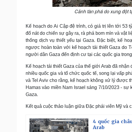
Cảnh tàn phá do xung đột 
Kế hoạch do Ai Cập đệ trình, có giá trị lên tới 5
đổ nát do chiến sự gây ra, rà phá bom mìn và vật l
thống dịch vụ thiết yếu tại Gaza. Đặc biệt, kế h
ngược hoàn toàn với kế hoạch tái thiết Gaza do 
người dân Gaza đến định cư tại các quốc gia trong
Kế hoạch tái thiết Gaza của thế giới Arab đã nhận
nhiều quốc gia và tổ chức quốc tế, song lại vấp p
và Tel Aviv cho rằng, kế hoạch không xử lý được t
Hamas vào miền Nam Israel sáng 7/10/2023 - sự k
Gaza.
Kết quả cuộc thảo luận giữa Đặc phái viên Mỹ và
4 quốc gia châ
Arab