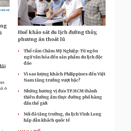
Huế khảo sát du lịch đường thủy,
phương án thoát lũ
Thổ cẩm Chăm Mỹ Nghiệp: Từ ngôn
ngữ văn hóa đến sản phẩm du lịch độc
đáo
dải
Vì sao lượng khách Philippines đến Việt
Nam tăng trưởng vượt bậc?
mas
 nữ ở
Những hương vị đưa TP.HCM thành
thiên đường ẩm thực đường phố hàng
đầu thế giới
Nối đà tăng trưởng, du lịch Vĩnh Long
hấp dẫn khách quốc tế