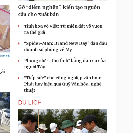
Gỡ "điểm nghẽn", kiến tạo nguồn
cầu cho xuất bản
Tinh hoa võ Việt: Từ miền đất võ vươn
ra thế giới
“Spider-Man: Brand New Day” dẫn đầu
doanh số phòng vé Mỹ
Phong slư - “thư tình” bằng dân ca của
người Tày
“Tiếp sức” cho công nghiệp văn hóa:
Phát huy hiệu quả Quỹ Văn hóa, nghệ
thuật
DU LỊCH