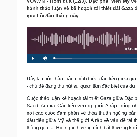
VOV.VN - Hôm qua (12/3), Đặc phái viên Mỹ v
Tin nóng
Việt Nam
hành thảo luận về kế hoạch tái thiết dải Gaz
Tư vấn luật
Phân tích
qua hồi đầu tháng này.
Sức khỏe
Đời sống
Dinh dưỡng - món ngon
Nhà đẹp
Cây thuốc
Blog
Sản phụ khoa
Tình yêu - Gia đình
L
P
M
Nhi khoa
o
l
u
a
a
t
Nam khoa
d
y
e
e
Làm đẹp - giảm cân
d
:
Đây là cuộc thảo luận chính thức đầu tiên giữa gi
Phòng mạch online
8
.
- chủ đề đang thu hút sự quan tâm đặc biệt của dư
Ăn sạch sống khỏe
4
9
%
Cải chính
Cuộc thảo luận kế hoạch tái thiết Gaza giữa Đặc p
Saudi Arabia, Các tiểu vương quốc A rập thống nhấ
nơi các cuộc đàm phán về thỏa thuận ngừng bắn 
đầu tiên giữa Mỹ và thế giới A rập về vấn đề tái t
thông qua tại Hội nghị thượng đỉnh bất thường khối