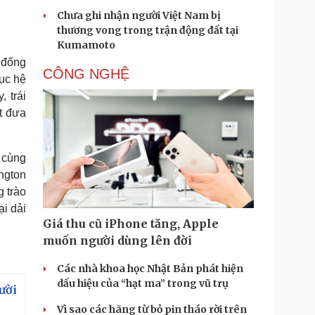
Chưa ghi nhận người Việt Nam bị
thương vong trong trận động đất tại
Kumamoto
c đống
CÔNG NGHỆ
hục hệ
 trái
t đưa
u cùng
ington
g trào
i dải
Giá thu cũ iPhone tăng, Apple
muốn người dùng lên đời
Các nhà khoa học Nhật Bản phát hiện
dấu hiệu của “hạt ma” trong vũ trụ
ười
Vì sao các hãng từ bỏ pin tháo rời trên