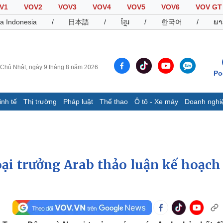
V1
VOV2
VOV3
VOV4
VOV5
VOV6
VOV GT
a Indonesia
/
日本語
/
ខ្មែរ
/
한국어
/
ພາ
Chủ Nhật, ngày 9 tháng 8 năm 2026
Po
inh tế
Thị trường
Pháp luật
Thể thao
Ô tô - Xe máy
Doanh nghi
Thế giới
Multimedia
K
Quan sát
Video
B
Cuộc sống đó đây
Ảnh
K
Hồ sơ
E-Magazine
ại trưởng Arab thảo luận kế hoạch 
Infographic
Thể thao
Ô tô - Xe máy
D
Bóng đá
Ô tô
T