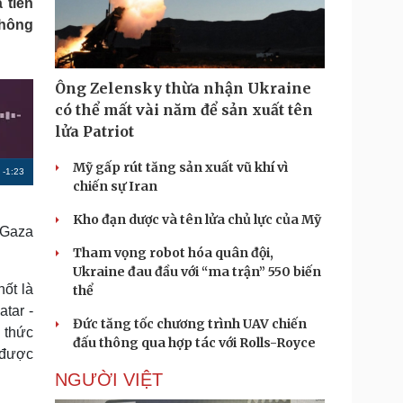
 tiến
Doanh nghiệp 24h
Tin Công nghệ
thông
Doanh nhân
Trải nghiệm
ì cộng đồng
Chuyển đổi số
Ông Zelensky thừa nhận Ukraine
u lịch
Podcast
có thể mất vài năm để sản xuất tên
Tư vấn
Câu chuyện thời sự
lửa Patriot
Săn Tour
Đọc truyện đêm khuya
heck-in
Cửa sổ tình yêu
Mỹ gấp rút tăng sản xuất vũ khí vì
R
-
1:23
Kể chuyện cho bé
chiến sự Iran
Hạt giống tâm hồn
e
Kho đạn dược và tên lửa chủ lực của Mỹ
m
t Gaza
Tham vọng robot hóa quân đội,
a
Ukraine đau đầu với “ma trận” 550 biến
i
hốt là
thể
n
atar -
Đức tăng tốc chương trình UAV chiến
 thức
i
đấu thông qua hợp tác với Rolls-Royce
p được
n
NGƯỜI VIỆT
g