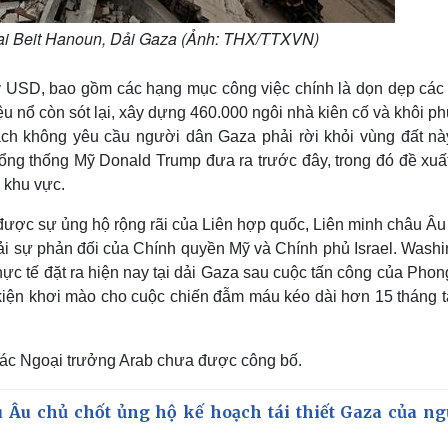
tại Beit Hanoun, Dải Gaza (Ảnh: THX/TTXVN)
3 tỷ USD, bao gồm các hạng mục công việc chính là dọn dẹp cá
iệu nổ còn sót lại, xây dựng 460.000 ngôi nhà kiên cố và khôi p
oạch không yêu cầu người dân Gaza phải rời khỏi vùng đất này,
Tổng thống Mỹ Donald Trump đưa ra trước đây, trong đó đề xuấ
 khu vực.
 được sự ủng hộ rộng rãi của Liên hợp quốc, Liên minh châu Â
hải sự phản đối của Chính quyền Mỹ và Chính phủ Israel. Wash
hực tế đặt ra hiện nay tại dải Gaza sau cuộc tấn công của Phon
iện khơi mào cho cuộc chiến đẫm máu kéo dài hơn 15 tháng tạ
 các Ngoại trưởng Arab chưa được công bố.
u Âu chủ chốt ủng hộ kế hoạch tái thiết Gaza của ng