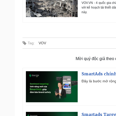
VOV.VN - 4 quốc gia châ
với kế hoạch tái thiết 
này.
Tag:
VOV
Mời quý độc giả theo
SmartAds chính 
Đây là bước mở rộng 
Smartads Targe