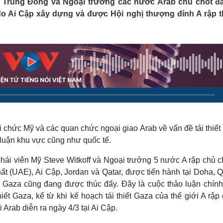
ề Trung Đông và Ngoại trưởng các nước Arab chủ chốt đã
Lịch thi đấu bóng đá
Xe máy
a do Ai Cập xây dựng và được Hội nghị thượng đỉnh A rập 
Thế giới thể thao
Tư vấn
eSports
V
Hậu trường
Văn hóa
Giải trí
D
Sân khấu - Điện ảnh
Nghệ sĩ
Văn học
Thời trang
Âm nhạc
Sao Việt
c
Di sản
ới chức Mỹ và các quan chức ngoại giao Arab về vấn đề tái thiế
 luận khu vực cũng như quốc tế.
hái viên Mỹ Steve Witkoff và Ngoại trưởng 5 nước A rập chủ c
t (UAE), Ai Cập, Jordan và Qatar, được tiến hành tại Doha, Q
Gaza cũng đang được thúc đẩy. Đây là cuộc thảo luận chính
hiết Gaza, kể từ khi kế hoạch tái thiết Gaza của thế giới A rậ
 Arab diễn ra ngày 4/3 tại Ai Cập.