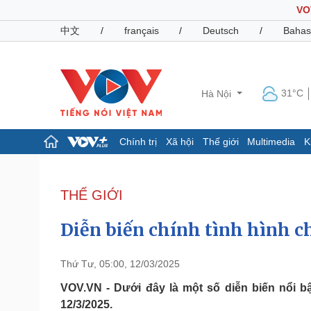
VO
中文
/
français
/
Deutsch
/
Bahas
31°C
Hà Nội
Chính trị
Xã hội
Thế giới
Multimedia
K
Chính trị
Xã hội
Đảng
Tin 24h
THẾ GIỚI
Tổ chức nhân sự
Dự báo thời tiết
Quốc hội
Giáo dục
Diễn biến chính tình hình c
Nhận diện sự thật
Dấu ấn VOV
Việc làm
Biển đảo
Thứ Tư, 05:00, 12/03/2025
Pháp luật
Quân sự - Quốc phòng
VOV.VN - Dưới đây là một số diễn biến nổi b
12/3/2025.
Vụ án
Vũ khí