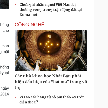
Chưa ghi nhận người Việt Nam bị
thương vong trong trận động đất tại
Kumamoto
CÔNG NGHỆ
thống
ị cho
alman
g một
thống
y tại
Các nhà khoa học Nhật Bản phát
hiện dấu hiệu của “hạt ma” trong vũ
trụ
 ngày
 2014
Vì sao các hãng từ bỏ pin tháo rời trên
điện thoại?