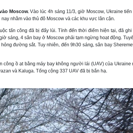
Lịch thi đấu bóng đá
Xe máy
Thế giới thể thao
Tư vấn
 vào Moscow.
Vào lúc 4h sáng 11/3, giờ Moscow, Ukraine tiến
eSports
V
n nay nhằm vào thủ đô Moscow và các khu vực lân cận.
Hậu trường
 tấn công đã bị đẩy lùi. Tính đến thời điểm hiện tại, đã ghi
Văn hóa
Giải trí
D
 giờ sáng, 4 sân bay ở Moscow phải tạm ngừng hoạt động. Tuyế
Sân khấu - Điện ảnh
Nghệ sĩ
hỏng đường sắt. Tuy nhiên, đến 9h30 sáng, sân bay Shereme
Văn học
Thời trang
Âm nhạc
Sao Việt
c
Di sản
ấn công ồ ạt bằng máy bay không người lái (UAV) của Ukraine
yazan và Kaluga. Tổng cộng 337 UAV đã bị bắn hạ.