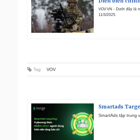
Diễn biến chính
VOV.VN - Dưới đây là n
11/3/2025.
Tag:
VOV
Smartads Targe
SmartAds tập trung v