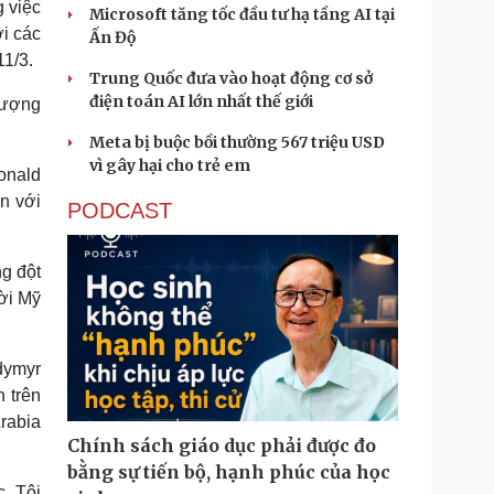
 việc
Microsoft tăng tốc đầu tư hạ tầng AI tại
ới các
Ấn Độ
11/3.
Trung Quốc đưa vào hoạt động cơ sở
điện toán AI lớn nhất thế giới
hượng
Meta bị buộc bồi thường 567 triệu USD
vì gây hại cho trẻ em
onald
n với
PODCAST
g đột
ời Mỹ
dymyr
 trên
rabia
Chính sách giáo dục phải được đo
bằng sự tiến bộ, hạnh phúc của học
. Tôi