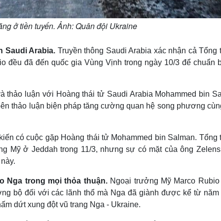
tăng ở tiền tuyến. Ảnh: Quân đội Ukraine
n Saudi Arabia.
Truyền thông Saudi Arabia xác nhận cả Tổng 
o đều đã đến quốc gia Vùng Vịnh trong ngày 10/3 để chuẩn b
và thảo luận với Hoàng thái tử Saudi Arabia Mohammed bin S
i bên thảo luận biện pháp tăng cường quan hệ song phương cùn
kiến có cuộc gặp Hoàng thái tử Mohammed bin Salman. Tổng 
ng Mỹ ở Jeddah trong 11/3, nhưng sự có mặt của ông Zelensk
 này.
o Nga trong mọi thỏa thuận.
Ngoại trưởng Mỹ Marco Rubio
ượng bộ đối với các lãnh thổ mà Nga đã giành được kể từ năm
ấm dứt xung đột vũ trang Nga - Ukraine.