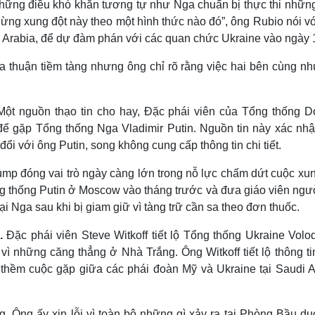
những điều khó khăn tương tự như Nga chuẩn bị thực thi những
ừng xung đột này theo một hình thức nào đó”, ông Rubio nói v
i Arabia, để dự đàm phán với các quan chức Ukraine vào ngày 
a thuận tiềm tàng nhưng ông chỉ rõ rằng việc hai bên cùng n
Một nguồn thạo tin cho hay, Đặc phái viên của Tổng thống D
để gặp Tổng thống Nga Vladimir Putin. Nguồn tin này xác nhậ
ổi với ông Putin, song không cung cấp thông tin chi tiết.
ump đóng vai trò ngày càng lớn trong nỗ lực chấm dứt cuộc xun
ng thống Putin ở Moscow vào tháng trước và đưa giáo viên ngư
ại Nga sau khi bị giam giữ vì tàng trữ cần sa theo đơn thuốc.
p.
Đặc phái viên Steve Witkoff tiết lộ Tổng thống Ukraine Volo
ì những căng thẳng ở Nhà Trắng. Ông Witkoff tiết lộ thông tin
 thềm cuộc gặp giữa các phái đoàn Mỹ và Ukraine tại Saudi A
 Ông ấy xin lỗi vì toàn bộ những gì xảy ra tại Phòng Bầu dục