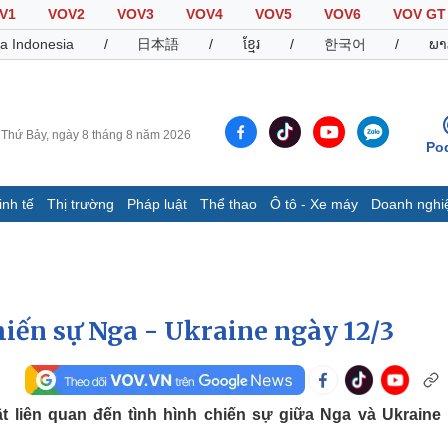
V1
VOV2
VOV3
VOV4
VOV5
VOV6
VOV GT
a Indonesia
/
日本語
/
ខ្មែរ
/
한국어
/
ພາ
Thứ Bảy, ngày 8 tháng 8 năm 2026
Po
inh tế
Thị trường
Pháp luật
Thể thao
Ô tô - Xe máy
Doanh nghi
Thế giới
Multimedia
K
Quan sát
Video
B
Cuộc sống đó đây
Ảnh
K
Hồ sơ
E-Magazine
hiến sự Nga - Ukraine ngày 12/3
Infographic
Thể thao
Ô tô - Xe máy
D
ật liên quan đến tình hình chiến sự giữa Nga và Ukraine
Bóng đá
Ô tô
T