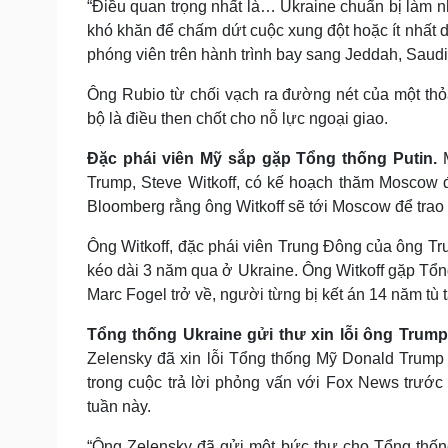
“Điều quan trọng nhất là… Ukraine chuẩn bị làm 
khó khăn để chấm dứt cuộc xung đột hoặc ít nhất d
phóng viên trên hành trình bay sang Jeddah, Saud
Ông Rubio từ chối vạch ra đường nét của một thỏ
bộ là điều then chốt cho nỗ lực ngoại giao.
Đặc phái viên Mỹ sắp gặp Tổng thống Putin.
Trump, Steve Witkoff, có kế hoạch thăm Moscow 
Bloomberg rằng ông Witkoff sẽ tới Moscow để trao đ
Ông Witkoff, đặc phái viên Trung Đông của ông Tr
kéo dài 3 năm qua ở Ukraine. Ông Witkoff gặp Tổ
Marc Fogel trở về, người từng bị kết án 14 năm tù t
Tổng thống Ukraine gửi thư xin lỗi ông Trum
Zelensky đã xin lỗi Tổng thống Mỹ Donald Trump v
trong cuộc trả lời phỏng vấn với Fox News trước
tuần này.
“Ông Zelensky đã gửi một bức thư cho Tổng thống.