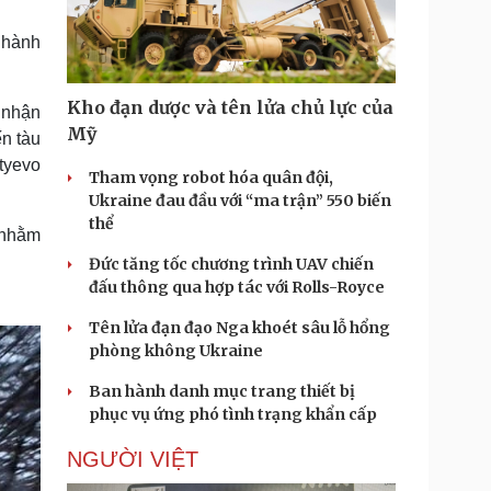
Doanh nghiệp 24h
Tin Công nghệ
Doanh nhân
Trải nghiệm
 hành
ì cộng đồng
Chuyển đổi số
Kho đạn dược và tên lửa chủ lực của
 nhận
u lịch
Podcast
Mỹ
n tàu
Tư vấn
Câu chuyện thời sự
tyevo
Săn Tour
Đọc truyện đêm khuya
Tham vọng robot hóa quân đội,
heck-in
Cửa sổ tình yêu
Ukraine đau đầu với “ma trận” 550 biến
Kể chuyện cho bé
thể
 nhằm
Hạt giống tâm hồn
Đức tăng tốc chương trình UAV chiến
đấu thông qua hợp tác với Rolls-Royce
Tên lửa đạn đạo Nga khoét sâu lỗ hổng
phòng không Ukraine
Ban hành danh mục trang thiết bị
phục vụ ứng phó tình trạng khẩn cấp
NGƯỜI VIỆT