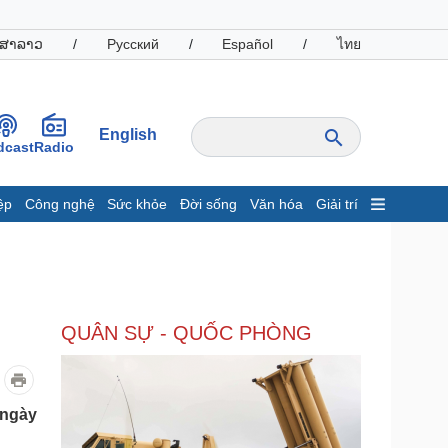
ສາລາວ
/
Русский
/
Español
/
ไทย
English
dcast
Radio
ệp
Công nghệ
Sức khỏe
Đời sống
Văn hóa
Giải trí
inh tế
Thị trường
ất động sản
Giá vàng
hởi nghiệp
Tiêu dùng
Tỷ giá
QUÂN SỰ - QUỐC PHÒNG
Chứng khoán
Giá cà phê
oanh nghiệp
Công nghệ
 ngày
hông tin doanh nghiệp
Sành điệu