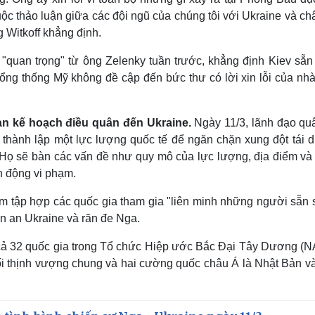
ộc thảo luận giữa các đội ngũ của chúng tôi với Ukraine và c
 Witkoff khẳng định.
"quan trọng" từ ông Zelenky tuần trước, khẳng định Kiev sẵn
ổng thống Mỹ không đề cập đến bức thư có lời xin lỗi của nhà
àn kế hoạch điều quân đến Ukraine.
Ngày 11/3, lãnh đạo qu
 thành lập một lực lượng quốc tế để ngăn chặn xung đột tái d
 Họ sẽ bàn các vấn đề như quy mô của lực lượng, địa điểm và
h động vi phạm.
ằm tập hợp các quốc gia tham gia "liên minh những người sẵn 
ấn an Ukraine và răn đe Nga.
 cả 32 quốc gia trong Tổ chức Hiệp ước Bắc Đại Tây Dương (N
ối thịnh vượng chung và hai cường quốc châu Á là Nhật Bản v