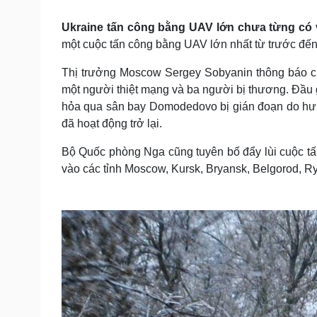
Tin nóng
Việt Nam
Tư vấn luật
Phân tích
Ukraine tấn công bằng UAV lớn chưa từng có
một cuộc tấn công bằng UAV lớn nhất từ trước đế
Thị trưởng Moscow Sergey Sobyanin thông báo cuộc
Sức khỏe
Đời sống
một người thiệt mạng và ba người bị thương. Đầu
Dinh dưỡng - món ngon
Nhà đẹp
hỏa qua sân bay Domodedovo bị gián đoạn do hư 
Cây thuốc
Blog
đã hoạt động trở lại.
Sản phụ khoa
Tình yêu - Gia đình
Nhi khoa
Bộ Quốc phòng Nga cũng tuyên bố đẩy lùi cuộc t
Nam khoa
vào các tỉnh Moscow, Kursk, Bryansk, Belgorod, R
Làm đẹp - giảm cân
Phòng mạch online
Ăn sạch sống khỏe
Cải chính