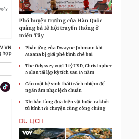
 ngày
Phó huyện trưởng của Hàn Quốc
quảng bá lễ hội truyền thống ở
miền Tây
Phản ứng của Dwayne Johnson khi
V.VN
g hợp
Moana bị giới phê bình chê bai
The Odyssey vượt 1 tỷ USD, Christopher
Nolan tái lập kỳ tích sau 14 năm
Cần một hệ sinh thái trách nhiệm để
ngăn âm nhạc lệch chuẩn
Khi bảo tàng đưa hiện vật bước ra khỏi
tủ kính trò chuyện cùng công chúng
DU LỊCH