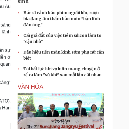
sinh
hâu Âu
Bác sĩ cảnh báo phim người lớn, rượu
bia đang âm thầm bào mòn "bản lĩnh
đàn ông"
 sàng
 lãnh
Cái giá đắt của việc tiêm silicon làm to
"cậu nhỏ"
ân sự
Dấu hiệu tiền mãn kinh sớm phụ nữ cần
iễn ở
biết
 quan
Tôi bất lực khi vợ luôn mang chuyện ở
rể ra làm "vũ khí" sau mỗi lần cãi nhau
sàng"
VĂN HÓA
ATO),
à Hàn