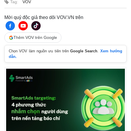
Tag:
VOV
Mời quý độc giả theo dõi VOV.VN trên
Thêm VOV trên Google
Chọn VOV làm nguồn ưu tiên trên
Google Search
.
Xem hướng
dẫn.
Thế giới
Multimedia
Quan sát
Video
Cuộc sống đó đây
Ảnh
Hồ sơ
E-Magazine
Infographic