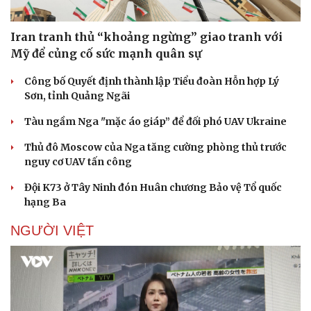
Iran tranh thủ “khoảng ngừng” giao tranh với
Mỹ để củng cố sức mạnh quân sự
Doanh nghiệp
Công nghệ
Công bố Quyết định thành lập Tiểu đoàn Hỗn hợp Lý
Thông tin doanh nghiệp
Sành điệu
Sơn, tỉnh Quảng Ngãi
Doanh nghiệp 24h
Tin Công nghệ
Doanh nhân
Trải nghiệm
Tàu ngầm Nga "mặc áo giáp” để đối phó UAV Ukraine
Vì cộng đồng
Chuyển đổi số
Thủ đô Moscow của Nga tăng cường phòng thủ trước
nguy cơ UAV tấn công
Đội K73 ở Tây Ninh đón Huân chương Bảo vệ Tổ quốc
hạng Ba
NGƯỜI VIỆT