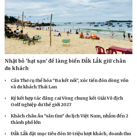
Nhặt bỏ 'hạt sạn' để làng biển Đắk Lắk giữ chân
du khách
Cần Thơ cụ thể hóa “Ba kết nối”, xúc tiến đón dòng vốn
và du khách Thái Lan
Văn hóa
Giải trí
Ký kết hợp tác đăng cai Vòng chung kết Giải Vô địch
Sân khấu - Điện ảnh
Nghệ sĩ
Golf nghiệp dư thế giới 2027
Văn học
Thời trang
Âm nhạc
Sao Việt
Khách châu Âu "săn tìm" du lịch Việt Nam, nhắm đến 2
Di sản
thành phố lớn
Đắk Lắk đặt mục tiêu đón 10 triệu lượt khách, doanh thu