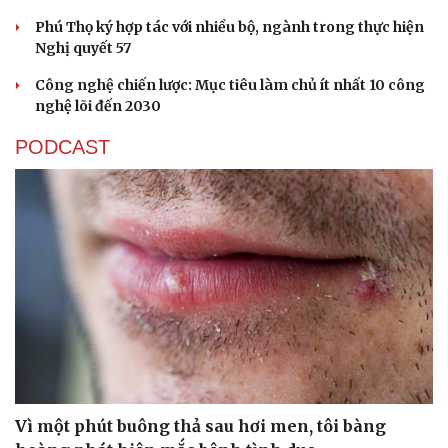
Phú Thọ ký hợp tác với nhiều bộ, ngành trong thực hiện
Nghị quyết 57
Công nghệ chiến lược: Mục tiêu làm chủ ít nhất 10 công
nghệ lõi đến 2030
PODCAST
Sức khỏe
Đời sống
Dinh dưỡng - món ngon
Nhà đẹp
Cây thuốc
Blog
Sản phụ khoa
Tình yêu - Gia đình
Nhi khoa
Nam khoa
Làm đẹp - giảm cân
Phòng mạch online
Ăn sạch sống khỏe
Vì một phút buông thả sau hơi men, tôi bàng