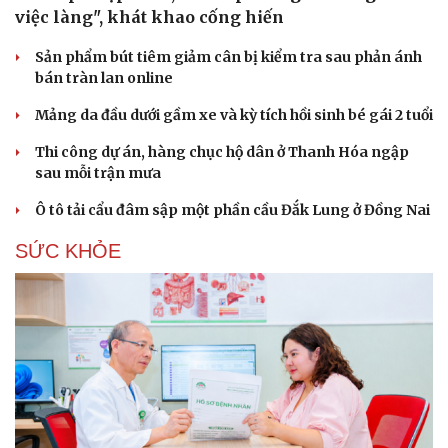
việc làng", khát khao cống hiến
Sản phẩm bút tiêm giảm cân bị kiểm tra sau phản ánh
bán tràn lan online
Mảng da đầu dưới gầm xe và kỳ tích hồi sinh bé gái 2 tuổi
Thi công dự án, hàng chục hộ dân ở Thanh Hóa ngập
sau mỗi trận mưa
Ô tô tải cẩu đâm sập một phần cầu Đắk Lung ở Đồng Nai
SỨC KHỎE
Du lịch
Podcast
Tư vấn
Câu chuyện thời sự
Săn Tour
Đọc truyện đêm khuya
check-in
Cửa sổ tình yêu
Kể chuyện cho bé