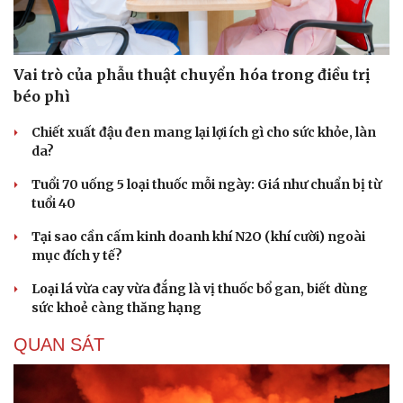
Hạt giống tâm hồn
Vai trò của phẫu thuật chuyển hóa trong điều trị
béo phì
Chiết xuất đậu đen mang lại lợi ích gì cho sức khỏe, làn
da?
Tuổi 70 uống 5 loại thuốc mỗi ngày: Giá như chuẩn bị từ
tuổi 40
Tại sao cần cấm kinh doanh khí N2O (khí cười) ngoài
mục đích y tế?
Loại lá vừa cay vừa đắng là vị thuốc bổ gan, biết dùng
sức khoẻ càng thăng hạng
QUAN SÁT