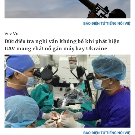
Kinh tế
Thị trường
Bất động sản
Giá vàng
Khởi nghiệp
Tiêu dùng
Tỷ giá
Chứng khoán