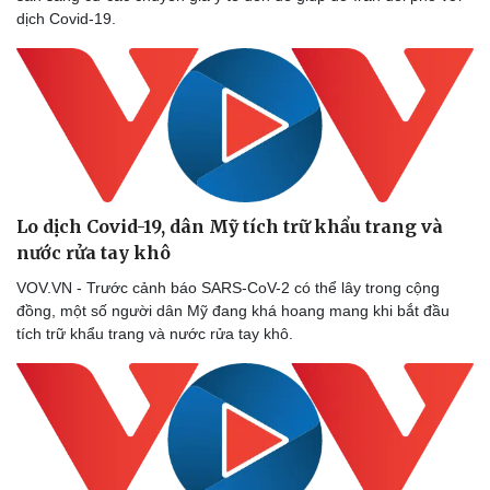
Thể thao
Ô tô - Xe máy
dịch Covid-19.
Bóng đá
Ô tô
Lịch thi đấu bóng đá
Xe máy
Thế giới thể thao
Tư vấn
eSports
Hậu trường
Lo dịch Covid-19, dân Mỹ tích trữ khẩu trang và
nước rửa tay khô
VOV.VN - Trước cảnh báo SARS-CoV-2 có thể lây trong cộng
đồng, một số người dân Mỹ đang khá hoang mang khi bắt đầu
tích trữ khẩu trang và nước rửa tay khô.