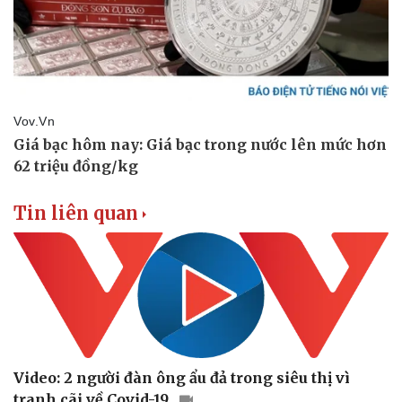
Vụ án
Vũ khí
Tin nóng
Việt Nam
Tư vấn luật
Phân tích
Tin liên quan
Video: 2 người đàn ông ẩu đả trong siêu thị vì
tranh cãi về Covid-19