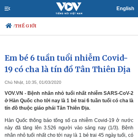
English
THẾ GIỚI
/
Em bé 6 tuần tuổi nhiễm Covid-
Chính trị
Xã hội
Đảng
Tin 24h
19 có cha là tín đồ Tân Thiên Địa
Tổ chức nhân sự
Dự báo thời tiết
Quốc hội
Giáo dục
Chủ Nhật, 10:35, 01/03/2020
Nhận diện sự thật
Dấu ấn VOV
Việc làm
VOV.VN - Bệnh nhân nhỏ tuổi nhất nhiễm SARS-CoV-2
Biển đảo
ở Hàn Quốc cho tới nay là 1 bé trai 6 tuần tuổi có cha là
tín đồ thuộc giáo phái Tân Thiên Địa.
Hàn Quốc thông báo tổng số ca nhiễm Covid-19 ở nước
này đã tăng lên 3.526 người vào sáng nay (1/3). Bệnh
nhân nhỏ tuổi nhất cho tới nay là 1 bé trai 45 ngày tuổi, có