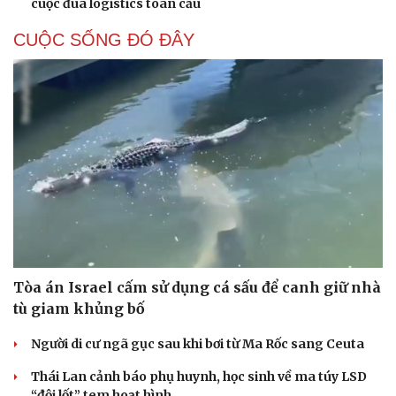
cuộc đua logistics toàn cầu
CUỘC SỐNG ĐÓ ĐÂY
Tòa án Israel cấm sử dụng cá sấu để canh giữ nhà
tù giam khủng bố
Người di cư ngã gục sau khi bơi từ Ma Rốc sang Ceuta
Thái Lan cảnh báo phụ huynh, học sinh về ma túy LSD
Cải chính
“đội lốt” tem hoạt hình