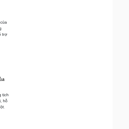
 của
g
 trợ
ủa
 tịch
i, hỗ
ột.