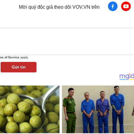
Mời quý độc giả theo dõi VOV.VN trên
ms of Service
apply.
Gửi tin