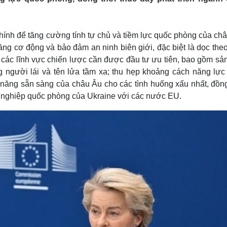
Lịch thi đấu bóng đá
Xe máy
Thế giới thể thao
Tư vấn
eSports
V
ính để tăng cường tính tự chủ và tiềm lực quốc phòng của châ
Hậu trường
năng cơ động và bảo đảm an ninh biên giới, đặc biệt là dọc the
Văn hóa
Giải trí
D
các lĩnh vực chiến lược cần được đầu tư ưu tiên, bao gồm sản
Sân khấu - Điện ảnh
Nghệ sĩ
người lái và tên lửa tầm xa; thu hẹp khoảng cách năng lực
Văn học
Thời trang
 năng sẵn sàng của châu Âu cho các tình huống xấu nhất, đồng
Âm nhạc
Sao Việt
c
nghiệp quốc phòng của Ukraine với các nước EU.
Di sản