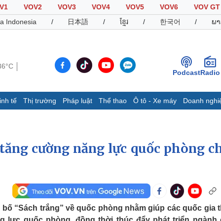
V1
VOV2
VOV3
VOV4
VOV5
VOV6
VOV GT
a Indonesia
/
日本語
/
ខ្មែរ
/
한국어
/
ພາ
36°C
Podcast
Radio
inh tế
Thị trường
Pháp luật
Thể thao
Ô tô - Xe máy
Doanh nghi
Thế giới
Multimedia
K
Quan sát
Video
B
 tăng cường năng lực quốc phòng c
Cuộc sống đó đây
Ảnh
K
Hồ sơ
E-Magazine
Infographic
Thể thao
Ô tô - Xe máy
D
g bố “Sách trắng” về quốc phòng nhằm giúp các quốc gia 
Bóng đá
Ô tô
T
g lực quốc phòng, đồng thời thúc đẩy phát triển ngành