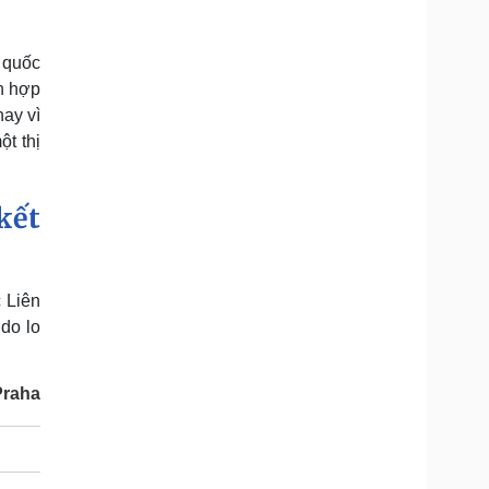
 quốc
n hợp
ay vì
t thị
kết
 Liên
 do lo
Praha