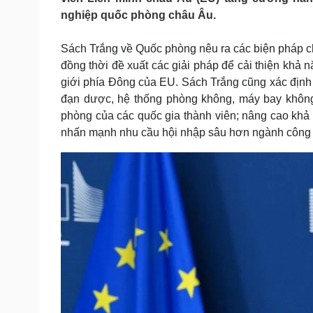
Tin nóng
Việt Nam
nghiệp quốc phòng châu Âu.
Tư vấn luật
Phân tích
Sách Trắng về Quốc phòng nêu ra các biện pháp ch
đồng thời đề xuất các giải pháp để cải thiện khả 
Sức khỏe
Đời sống
giới phía Đông của EU. Sách Trắng cũng xác định 
Dinh dưỡng - món ngon
Nhà đẹp
đạn dược, hệ thống phòng không, máy bay không 
Cây thuốc
Blog
phòng của các quốc gia thành viên; nâng cao khả
Sản phụ khoa
Tình yêu - Gia đình
nhấn mạnh nhu cầu hội nhập sâu hơn ngành công 
Nhi khoa
Nam khoa
Làm đẹp - giảm cân
Phòng mạch online
Ăn sạch sống khỏe
Cải chính