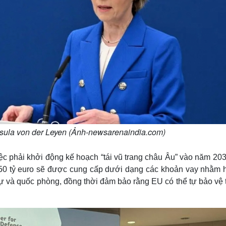
sula von der Leyen (Ảnh-newsarenaindia.com)
ệc phải khởi động kế hoạch “tái vũ trang châu Âu” vào năm 203
150 tỷ euro sẽ được cung cấp dưới dạng các khoản vay nhằm h
ự và quốc phòng, đồng thời đảm bảo rằng EU có thể tự bảo vệ 