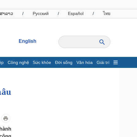
ສາລາວ
/
Русский
/
Español
/
ไทย
English
ệp
Công nghệ
Sức khỏe
Đời sống
Văn hóa
Giải trí
inh tế
Thị trường
ất động sản
Giá vàng
hâu
hởi nghiệp
Tiêu dùng
Tỷ giá
Chứng khoán
Giá cà phê
oanh nghiệp
Công nghệ
thành
hông tin doanh nghiệp
Sành điệu
 công