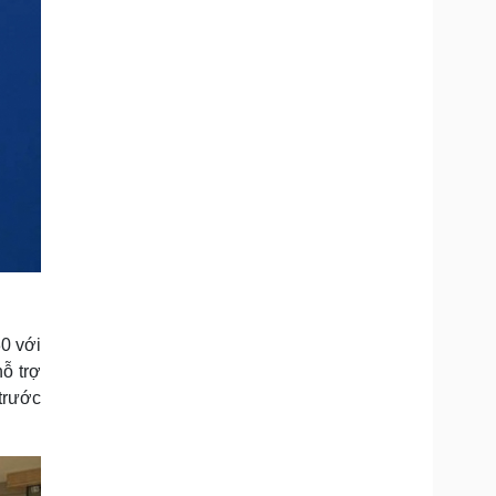
0 với
ỗ trợ
trước