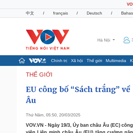
VO
中文
/
français
/
Deutsch
/
Bahas
Hà Nội
Chính trị
Xã hội
Thế giới
Multimedia
K
Chính trị
Xã hội
THẾ GIỚI
Đảng
Tin 24h
EU công bố “Sách trắng” về
Tổ chức nhân sự
Dự báo thời tiết
Quốc hội
Giáo dục
Âu
Nhận diện sự thật
Dấu ấn VOV
Việc làm
Biển đảo
Thứ Năm, 05:50, 20/03/2025
Pháp luật
Quân sự - Quốc phòng
VOV.VN - Ngày 19/3, Ủy ban châu Âu (EC) côn
Vụ án
Vũ khí
viên Liên minh châu Âu (EU) tăng cường năn