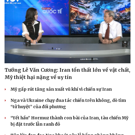
Tướng Lê Văn Cương: Iran tổn thất lớn về vật chất,
Mỹ thiệt hại nặng về uy tín
Mỹ gấp rút tăng sản xuất vũ khí vì chiến sự Iran
Nga và Ukraine chạy đua tác chiến trên không, dò tìm
“tử huyệt” của đối phương
Du lịch
Podcast
Tư vấn
Câu chuyện thời s
“Yết hầu” Hormuz thành con bài của Iran, tàu chiến Mỹ
Săn Tour
Đọc truyện đêm kh
bị đặt trước lằn ranh đỏ
check-in
Cửa sổ tình yêu
Kể chuyện cho bé