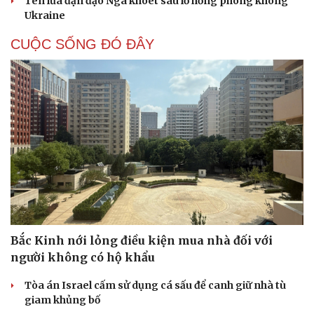
Tên lửa đạn đạo Nga khoét sâu lỗ hổng phòng không
Hạt giống tâm hồn
Ukraine
CUỘC SỐNG ĐÓ ĐÂY
Bắc Kinh nới lỏng điều kiện mua nhà đối với
người không có hộ khẩu
Tòa án Israel cấm sử dụng cá sấu để canh giữ nhà tù
giam khủng bố