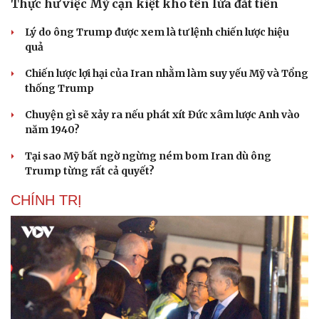
Thực hư việc Mỹ cạn kiệt kho tên lửa đắt tiền
Lý do ông Trump được xem là tư lệnh chiến lược hiệu
quả
Chiến lược lợi hại của Iran nhằm làm suy yếu Mỹ và Tổng
thống Trump
Chuyện gì sẽ xảy ra nếu phát xít Đức xâm lược Anh vào
năm 1940?
Tại sao Mỹ bất ngờ ngừng ném bom Iran dù ông
Trump từng rất cả quyết?
CHÍNH TRỊ
Cải chính