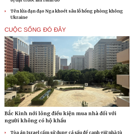
bị đặt trước lằn ranh đỏ
Tên lửa đạn đạo Nga khoét sâu lỗ hổng phòng không
Ukraine
CUỘC SỐNG ĐÓ ĐÂY
Bắc Kinh nới lỏng điều kiện mua nhà đối với
người không có hộ khẩu
Tòa án Israel cấm sử dụng cá sấu để canh giữ nhà tù