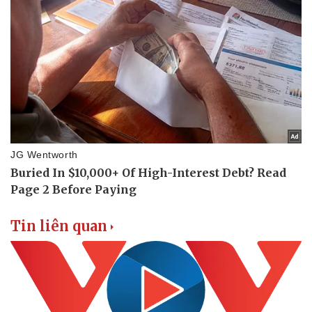
Vụ án
Vũ khí
Tin nóng
Việt Nam
Tư vấn luật
Phân tích
Tin liên quan