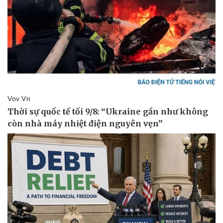
Kinh tế
Thị trường
Bất động sản
Giá vàng
Khởi nghiệp
Tiêu dùng
Tỷ giá
Chứng khoán