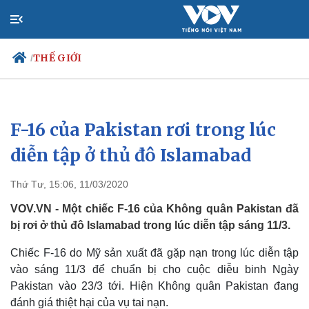
THẾ GIỚI
/
F-16 của Pakistan rơi trong lúc
Chính trị
Xã hội
Đảng
Tin 24h
diễn tập ở thủ đô Islamabad
Tổ chức nhân sự
Dự báo thời tiết
Quốc hội
Giáo dục
Thứ Tư, 15:06, 11/03/2020
Nhận diện sự thật
Dấu ấn VOV
Việc làm
VOV.VN - Một chiếc F-16 của Không quân Pakistan đã
Biển đảo
bị rơi ở thủ đô Islamabad trong lúc diễn tập sáng 11/3.
Chiếc F-16 do Mỹ sản xuất đã gặp nạn trong lúc diễn tập
vào sáng 11/3 để chuẩn bị cho cuộc diễu binh Ngày
Pakistan vào 23/3 tới. Hiện Không quân Pakistan đang
đánh giá thiệt hại của vụ tai nạn.