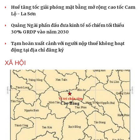
Huế tăng tốc giải phóng mặt bằng mở rộng cao tốc Cam
Lộ - La Sơn
Quảng Ngãi phấn đấu đưa kinh tế số chiếm tối thiểu
30% GRDP vào năm 2030
Tạm hoãn xuất cảnh với người nộp thuế không hoạt
động tại địa chỉ đăng ký
XÃ HỘI
Văn hóa
Giải trí
Sân khấu - Điện ảnh
Nghệ sĩ
Văn học
Thời trang
Âm nhạc
Sao Việt
Di sản