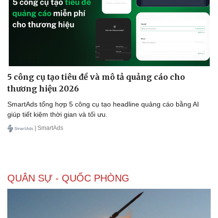
Thể thao
Ô tô - Xe máy
Bóng đá
Ô tô
Lịch thi đấu bóng đá
Xe máy
Thế giới thể thao
Tư vấn
eSports
Hậu trường
5 công cụ tạo tiêu đề và mô tả quảng cáo cho
thương hiệu 2026
SmartAds tổng hợp 5 công cụ tạo headline quảng cáo bằng AI
giúp tiết kiệm thời gian và tối ưu.
| SmartAds
QUÂN SỰ - QUỐC PHÒNG