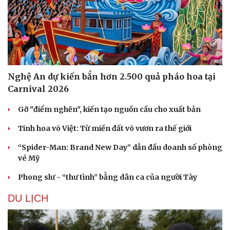
Nghệ An dự kiến bắn hơn 2.500 quả pháo hoa tại
Sức khỏe
Đời sống
Carnival 2026
Dinh dưỡng - món ngon
Nhà đẹp
Cây thuốc
Blog
Gỡ "điểm nghẽn", kiến tạo nguồn cầu cho xuất bản
Sản phụ khoa
Tình yêu - Gia đìn
Nhi khoa
Tinh hoa võ Việt: Từ miền đất võ vươn ra thế giới
Nam khoa
Làm đẹp - giảm cân
“Spider-Man: Brand New Day” dẫn đầu doanh số phòng
Phòng mạch online
vé Mỹ
Ăn sạch sống khỏe
Phong slư - “thư tình” bằng dân ca của người Tày
DU LỊCH