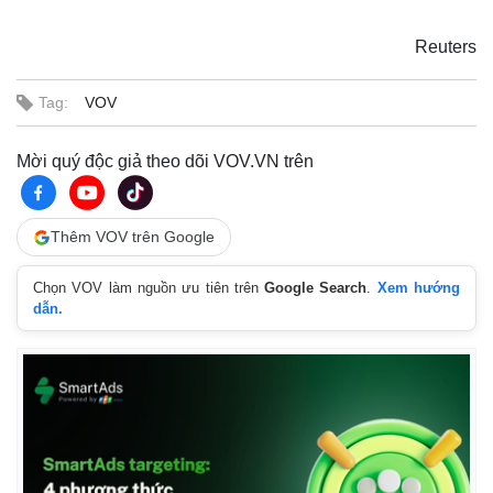
Reuters
Tag:
VOV
Mời quý độc giả theo dõi VOV.VN trên
Thêm VOV trên Google
Chọn VOV làm nguồn ưu tiên trên
Google Search
.
Xem hướng
dẫn.
Thế giới
Multimedia
Quan sát
Video
Cuộc sống đó đây
Ảnh
Hồ sơ
E-Magazine
Infographic