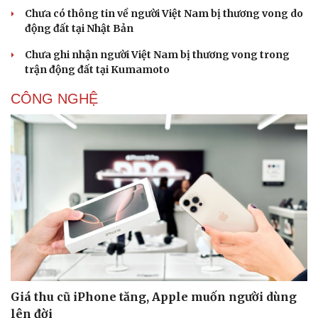
Chưa có thông tin về người Việt Nam bị thương vong do
động đất tại Nhật Bản
Chưa ghi nhận người Việt Nam bị thương vong trong
Doanh nghiệp
Công nghệ
trận động đất tại Kumamoto
Thông tin doanh nghiệp
Sành điệu
CÔNG NGHỆ
Doanh nghiệp 24h
Tin Công nghệ
Doanh nhân
Trải nghiệm
Vì cộng đồng
Chuyển đổi số
Giá thu cũ iPhone tăng, Apple muốn người dùng
lên đời