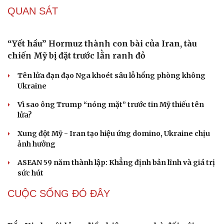
cơ hội an cư
Điều gì làm nên sức hút của một khu đô thị xanh?
KHỞI NGHIỆP
Đắk Lắk tìm giải pháp nâng cao chất lượng hoạt
động chi Hội Nông dân
Xây dựng thương hiệu để sản phẩm Na La Hiên Thái
Nguyên vươn xa
Bí quyết làm giàu của cặp vợ chồng người Châu Ro ở
Lâm Đồng
Hiệp hội Khởi nghiệp quốc gia tổ chức Diễn đàn Khởi
nghiệp tại Đà Nẵng
“Biến” gáo dừa thành sản phẩm xuất khẩu có giá trị