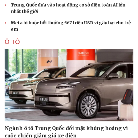
Trung Quốc đưa vào hoạt động cơ sở điện toán AI lớn
nhất thế giới
Meta bị buộc bồi thường 567 triệu USD vì gây hại cho trẻ
em
Ô TÔ
Pháp luật
Quân sự - Quốc phòng
Vụ án
Vũ khí
Tin nóng
Việt Nam
Tư vấn luật
Phân tích
Ngành ô tô Trung Quốc đối mặt khủng hoảng vì
cuộc chiến giảm giá xe điện