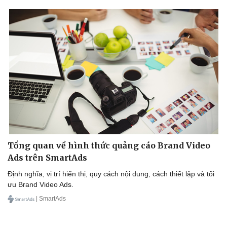
Kinh tế
Thị trường
Bất động sản
Giá vàng
Khởi nghiệp
Tiêu dùng
Tỷ giá
Chứng khoán
Giá cà phê
Tổng quan về hình thức quảng cáo Brand Video
Ads trên SmartAds
Định nghĩa, vị trí hiển thị, quy cách nội dung, cách thiết lập và tối
ưu Brand Video Ads.
| SmartAds