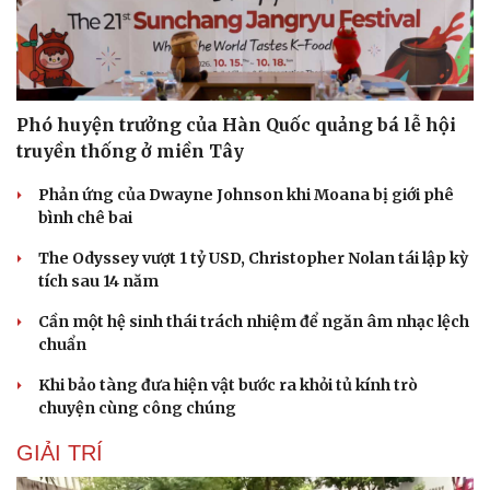
Phó huyện trưởng của Hàn Quốc quảng bá lễ hội
truyền thống ở miền Tây
Sức khỏe
Đời sống
Phản ứng của Dwayne Johnson khi Moana bị giới phê
Dinh dưỡng - món ngon
Nhà đẹp
bình chê bai
Cây thuốc
Blog
Sản phụ khoa
Tình yêu - Gia đình
The Odyssey vượt 1 tỷ USD, Christopher Nolan tái lập kỳ
Nhi khoa
tích sau 14 năm
Nam khoa
Cần một hệ sinh thái trách nhiệm để ngăn âm nhạc lệch
Làm đẹp - giảm cân
chuẩn
Phòng mạch online
Ăn sạch sống khỏe
Khi bảo tàng đưa hiện vật bước ra khỏi tủ kính trò
chuyện cùng công chúng
GIẢI TRÍ