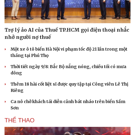
Trợ lý ảo AI của Thuế TP.HCM gọi điện thoại nhắc
nhở người nợ thuế
Một xe ô tô biển Hà Nội vi phạm tốc độ 21 lần trong một
tháng tại Phú Thọ
Thời tiết ngày 9/8: Bắc Bộ nắng nóng, chiều tối có mưa
dông
Thêm 18 hài cốt liệt sĩ được quy tập tại Công viên Lê Thị
Riêng
Thể thao
Ô tô - Xe máy
Ca nô chở khách tái diễn cảnh bát nháo trên biển Sầm
Bóng đá
Ô tô
Sơn
Lịch thi đấu bóng đá
Xe máy
Thế giới thể thao
Tư vấn
THỂ THAO
eSports
Hậu trường