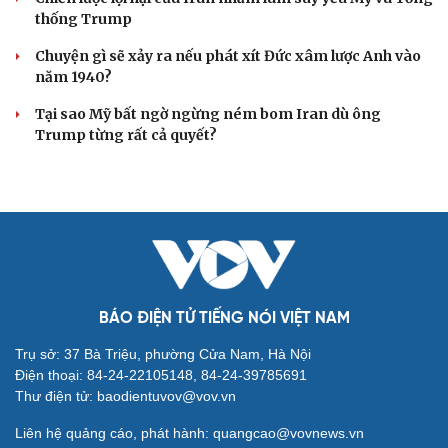
người không có hộ khẩu
Tòa án Israel cấm sử dụng cá sấu để canh giữ nhà tù
giam khủng bố
Người di cư ngã gục sau khi bơi từ Ma Rốc sang Ceuta
Thái Lan cảnh báo phụ huynh, học sinh về ma túy LSD
“đội lốt” tem hoạt hình
UNESCO vinh danh Sarnath (Ấn Độ) - nơi Đức Phật
thuyết pháp đầu tiên
HỒ SƠ
Thực hư việc Mỹ cạn kiệt kho tên lửa đắt tiền
Lý do ông Trump được xem là tư lệnh chiến lược hiệu
quả
Chiến lược lợi hại của Iran nhằm làm suy yếu Mỹ và Tổng