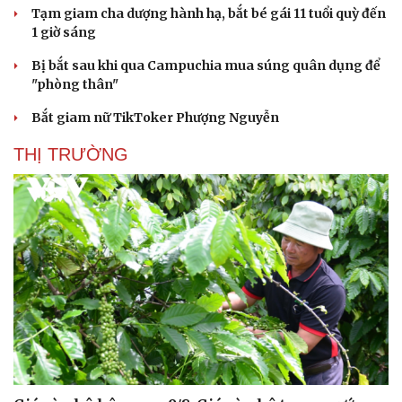
Tạm giam cha dượng hành hạ, bắt bé gái 11 tuổi quỳ đến
Doanh nghiệp
Công nghệ
1 giờ sáng
Thông tin doanh nghiệp
Sành điệu
Bị bắt sau khi qua Campuchia mua súng quân dụng để
Doanh nghiệp 24h
Tin Công nghệ
"phòng thân"
Doanh nhân
Trải nghiệm
Vì cộng đồng
Chuyển đổi số
Bắt giam nữ TikToker Phượng Nguyễn
THỊ TRƯỜNG