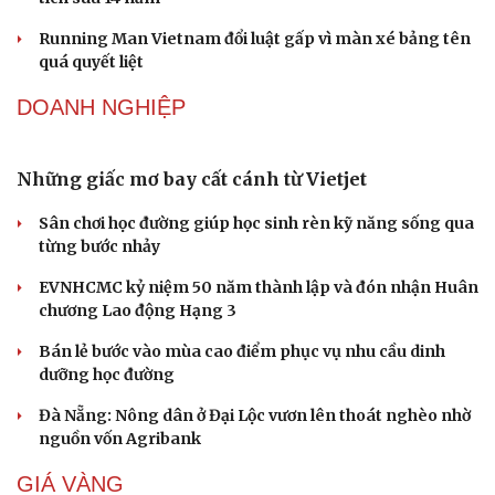
Running Man Vietnam đổi luật gấp vì màn xé bảng tên
quá quyết liệt
DOANH NGHIỆP
Những giấc mơ bay cất cánh từ Vietjet
Văn hóa
Giải trí
Sân khấu - Điện ảnh
Nghệ sĩ
Sân chơi học đường giúp học sinh rèn kỹ năng sống qua
Văn học
Thời trang
từng bước nhảy