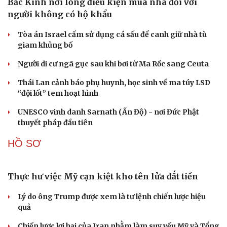
QUAN SÁT
“Yết hầu” Hormuz thành con bài của Iran, tàu
chiến Mỹ bị đặt trước lằn ranh đỏ
Tên lửa đạn đạo Nga khoét sâu lỗ hổng phòng không
Ukraine
Vì sao ông Trump “nóng mặt” trước tin Mỹ thiếu tên
lửa?
Cải chính
Xung đột Mỹ - Iran tạo hiệu ứng domino, Ukraine chịu
ảnh hưởng
ASEAN 59 năm thành lập: Khẳng định bản lĩnh và giá trị
sức hút
CUỘC SỐNG ĐÓ ĐÂY
Bắc Kinh nới lỏng điều kiện mua nhà đối với