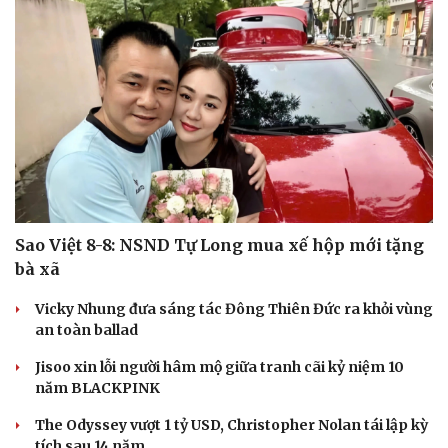
Sao Việt 8-8: NSND Tự Long mua xế hộp mới tặng
bà xã
Vicky Nhung đưa sáng tác Đông Thiên Đức ra khỏi vùng
an toàn ballad
Jisoo xin lỗi người hâm mộ giữa tranh cãi kỷ niệm 10
năm BLACKPINK
The Odyssey vượt 1 tỷ USD, Christopher Nolan tái lập kỳ
tích sau 14 năm