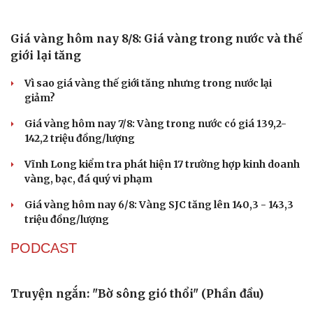
Âm nhạc
Sao Việt
Di sản
EVNHCMC kỷ niệm 50 năm thành lập và đón nhận Huân
chương Lao động Hạng 3
Bán lẻ bước vào mùa cao điểm phục vụ nhu cầu dinh
dưỡng học đường
Đà Nẵng: Nông dân ở Đại Lộc vươn lên thoát nghèo nhờ
nguồn vốn Agribank
GIÁ VÀNG