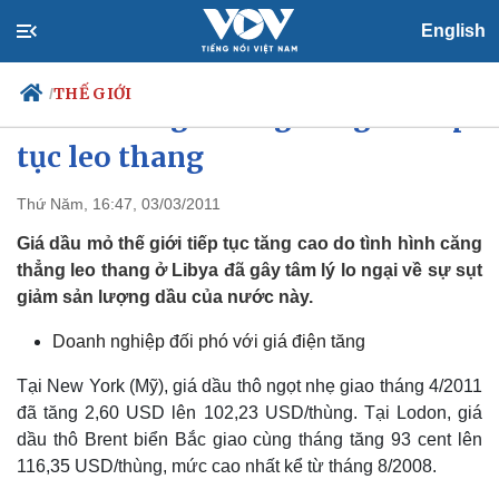
English
THẾ GIỚI
/
Giá dầu và giá vàng thế giới tiếp
tục leo thang
Thứ Năm, 16:47, 03/03/2011
Chính trị
Xã hội
Đảng
Tin 24h
Giá dầu mỏ thế giới tiếp tục tăng cao do tình hình căng
Tổ chức nhân sự
Dự báo thời tiết
thẳng leo thang ở Libya đã gây tâm lý lo ngại về sự sụt
Quốc hội
Giáo dục
giảm sản lượng dầu của nước này.
Nhận diện sự thật
Dấu ấn VOV
Việc làm
Doanh nghiệp đối phó với giá điện tăng
Biển đảo
Tại New York (Mỹ), giá dầu thô ngọt nhẹ giao tháng 4/2011
đã tăng 2,60 USD lên 102,23 USD/thùng. Tại Lodon, giá
dầu thô Brent biển Bắc giao cùng tháng tăng 93 cent lên
116,35 USD/thùng, mức cao nhất kể từ tháng 8/2008.