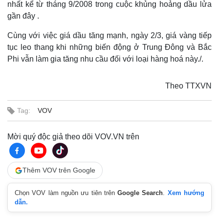
nhất kể từ tháng 9/2008 trong cuộc khủng hoảng dầu lửa
gần đây .
Cùng với việc giá dầu tăng mạnh, ngày 2/3, giá vàng tiếp
tục leo thang khi những biến động ở Trung Đông và Bắc
Phi vẫn làm gia tăng nhu cầu đối với loại hàng hoá này./.
Theo TTXVN
Tag:
VOV
Mời quý độc giả theo dõi VOV.VN trên
Thêm VOV trên Google
Thế giới
Multimedia
Quan sát
Video
Chọn VOV làm nguồn ưu tiên trên
Google Search
.
Xem hướng
Cuộc sống đó đây
Ảnh
dẫn.
Hồ sơ
E-Magazine