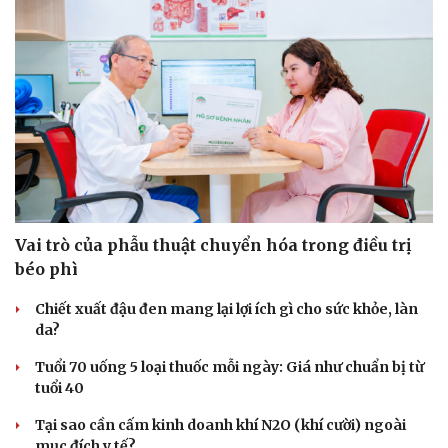
Vai trò của phẫu thuật chuyển hóa trong điều trị
béo phì
Chiết xuất đậu đen mang lại lợi ích gì cho sức khỏe, làn
da?
Tuổi 70 uống 5 loại thuốc mỗi ngày: Giá như chuẩn bị từ
tuổi 40
Tại sao cần cấm kinh doanh khí N2O (khí cười) ngoài
mục đích y tế?