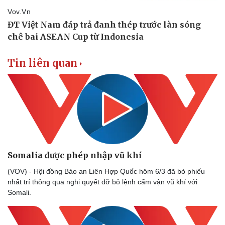
Vụ án
Vũ khí
Tin nóng
Việt Nam
Tư vấn luật
Phân tích
Tin liên quan
Somalia được phép nhập vũ khí
(VOV) - Hội đồng Bảo an Liên Hợp Quốc hôm 6/3 đã bỏ phiếu
nhất trí thông qua nghị quyết dỡ bỏ lệnh cấm vận vũ khí với
Somali.