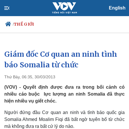
English
THẾ GIỚI
/
Giám đốc Cơ quan an ninh tình
Chính trị
Xã hội
Đảng
Tin 24h
báo Somalia từ chức
Tổ chức nhân sự
Dự báo thời tiết
Quốc hội
Giáo dục
Thứ Bảy, 06:35, 30/03/2013
Nhận diện sự thật
Dấu ấn VOV
Việc làm
(VOV) - Quyết định được đưa ra trong bối cảnh có
Biển đảo
nhiều cáo buộc lực lượng an ninh Somalia đã thực
hiện nhiều vụ giết chóc.
Người đứng đầu Cơ quan an ninh và tình báo quốc gia
Somalia Ahmed Moalim Fiqi đã bất ngờ tuyên bố từ chức
mà không đưa ra bất cứ lý do nào.