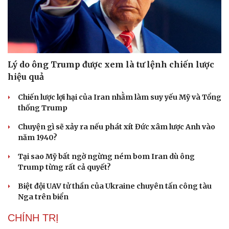
Lý do ông Trump được xem là tư lệnh chiến lược
hiệu quả
Chiến lược lợi hại của Iran nhằm làm suy yếu Mỹ và Tổng
thống Trump
Chuyện gì sẽ xảy ra nếu phát xít Đức xâm lược Anh vào
năm 1940?
Tại sao Mỹ bất ngờ ngừng ném bom Iran dù ông
Trump từng rất cả quyết?
Biệt đội UAV tử thần của Ukraine chuyên tấn công tàu
Nga trên biển
CHÍNH TRỊ