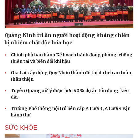
Quảng Ninh tri ân người hoạt động kháng chiến
bị nhiễm chất độc hóa học
Chính phủ ban hành Kế hoạch hành động phòng, chống
thiên tai và biến đổi khí hậu
Gia Lai xây dựng Quy Nhơn thành đô thị du lịch an toàn,
thân thiện
Tuyên Quang xử lý được hơn 40% dự án tồn đọng, kéo
Văn hóa
Giải trí
dài
Sân khấu - Điện ảnh
Nghệ sĩ
Văn học
Thời trang
Trường Phổ thông nội trú liên cấp A Lưới 3, A Lưới 4 vận
Âm nhạc
Sao Việt
hành thử
Di sản
SỨC KHỎE