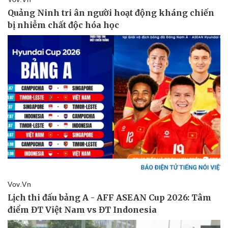
Kinh tế
Thị trường
Bất động sản
Giá vàng
Khởi nghiệp
Tiêu dùng
Tỷ giá
Chứng khoán