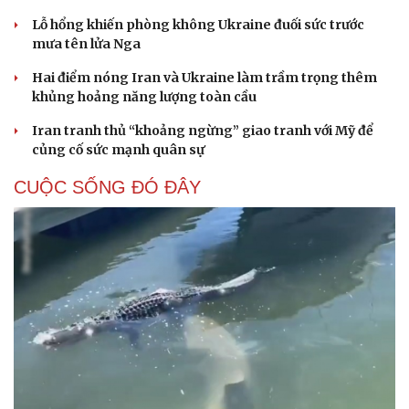
Lỗ hổng khiến phòng không Ukraine đuối sức trước
mưa tên lửa Nga
Hai điểm nóng Iran và Ukraine làm trầm trọng thêm
khủng hoảng năng lượng toàn cầu
Iran tranh thủ “khoảng ngừng” giao tranh với Mỹ để
củng cố sức mạnh quân sự
CUỘC SỐNG ĐÓ ĐÂY
Du lịch
Podcast
Tư vấn
Câu chuyện thời sự
Săn Tour
Đọc truyện đêm khuya
check-in
Cửa sổ tình yêu
Kể chuyện cho bé