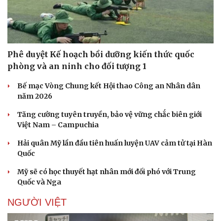
Thể thao
Ô tô - Xe máy
Bóng đá
Ô tô
Lịch thi đấu bóng đá
Xe máy
Thế giới thể thao
Tư vấn
eSports
Phê duyệt Kế hoạch bồi dưỡng kiến thức quốc
Hậu trường
phòng và an ninh cho đối tượng 1
Bế mạc Vòng Chung kết Hội thao Công an Nhân dân
năm 2026
Tăng cường tuyên truyền, bảo vệ vững chắc biên giới
Việt Nam – Campuchia
Hải quân Mỹ lần đầu tiên huấn luyện UAV cảm tử tại Hàn
Quốc
Mỹ sẽ có học thuyết hạt nhân mới đối phó với Trung
Quốc và Nga
NGƯỜI VIỆT