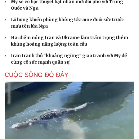
Mỹ sẽ có học thuyết hạt nhân mới đối phó với Trung
Quốc và Nga
Lỗ hổng khiến phòng không Ukraine đuối sức trước
mưa tên lửa Nga
Hai điểm nóng Iran và Ukraine làm trầm trọng thêm
khủng hoảng năng lượng toàn cầu
Iran tranh thủ “khoảng ngừng” giao tranh với Mỹ để
củng cố sức mạnh quân sự
CUỘC SỐNG ĐÓ ĐÂY