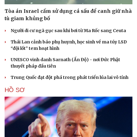
Hạt giống tâm hồn
Tòa án Israel cấm sử dụng cá sấu để canh giữ nhà
tù giam khủng bố
Người di cư ngã gục sau khi bơi từ Ma Rốc sang Ceuta
Thái Lan cảnh báo phụ huynh, học sinh về ma túy LSD
“đội lốt” tem hoạt hình
UNESCO vinh danh Sarnath (Ấn Độ) - nơi Đức Phật
thuyết pháp đầu tiên
Trung Quốc đạt đột phá trong phát triển lúa lai vô tính
HỒ SƠ