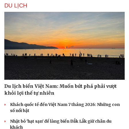
DU LỊCH
Sức khỏe
Đời sống
Dinh dưỡng - món ngon
Nhà đẹp
Cây thuốc
Blog
Sản phụ khoa
Tình yêu - Gia đình
Nhi khoa
Nam khoa
Làm đẹp - giảm cân
Du lịch biển Việt Nam: Muốn bứt phá phải vượt
Phòng mạch online
khỏi lợi thế tự nhiên
Ăn sạch sống khỏe
Khách quốc tế đến Việt Nam 7 tháng 2026: Những con
số nổi bật
Nhặt bỏ 'hạt sạn' để làng biển Đắk Lắk giữ chân du
khách