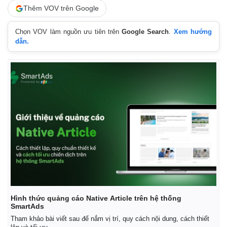
Thêm VOV trên Google
Chọn VOV làm nguồn ưu tiên trên
Google Search
.
Xem hướng
dẫn.
Thế giới
Multimedia
Quan sát
Video
Cuộc sống đó đây
Ảnh
Hồ sơ
E-Magazine
Infographic
Hình thức quảng cáo Native Article trên hệ thống
SmartAds
Tham khảo bài viết sau để nắm vị trí, quy cách nội dung, cách thiết