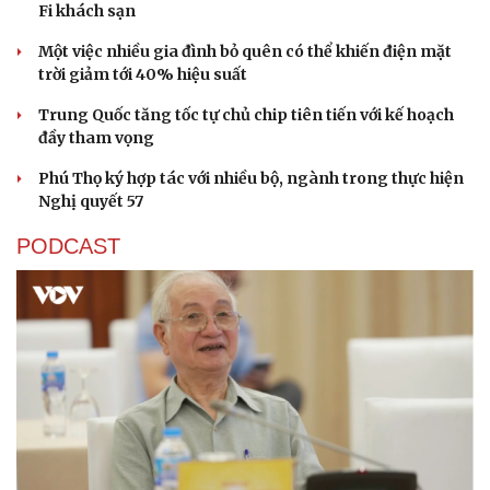
Fi khách sạn
Một việc nhiều gia đình bỏ quên có thể khiến điện mặt
trời giảm tới 40% hiệu suất
Doanh nghiệp
Công nghệ
Trung Quốc tăng tốc tự chủ chip tiên tiến với kế hoạch
Thông tin doanh nghiệp
Sành điệu
đầy tham vọng
Doanh nghiệp 24h
Tin Công nghệ
Phú Thọ ký hợp tác với nhiều bộ, ngành trong thực hiện
Doanh nhân
Trải nghiệm
Nghị quyết 57
Vì cộng đồng
Chuyển đổi số
PODCAST