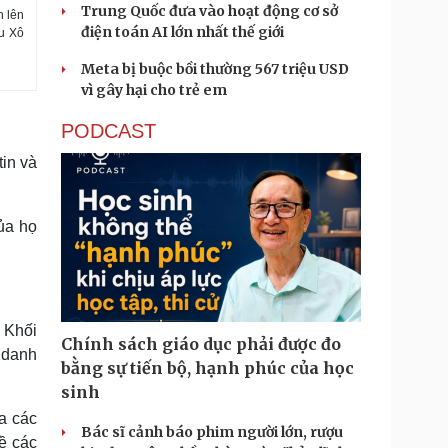
Trung Quốc đưa vào hoạt động cơ sở
h lên
điện toán AI lớn nhất thế giới
ậu Xô
Meta bị buộc bồi thường 567 triệu USD
vì gây hại cho trẻ em
PODCAST
tin và
ủa họ
 Khối
Chính sách giáo dục phải được đo
 danh
bằng sự tiến bộ, hạnh phúc của học
sinh
a các
Bác sĩ cảnh báo phim người lớn, rượu
ề các