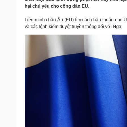
Tin nóng
Việt Nam
hại chủ yếu cho công dân EU.
Tư vấn luật
Phân tích
Liên minh châu Âu (EU) tìm cách hậu thuẫn cho U
và các lệnh kiểm duyệt truyền thông đối với Nga.
Sức khỏe
Đời sống
Dinh dưỡng - món ngon
Nhà đẹp
Cây thuốc
Blog
Sản phụ khoa
Tình yêu - Gia đình
Nhi khoa
Nam khoa
Làm đẹp - giảm cân
Phòng mạch online
Ăn sạch sống khỏe
Cải chính