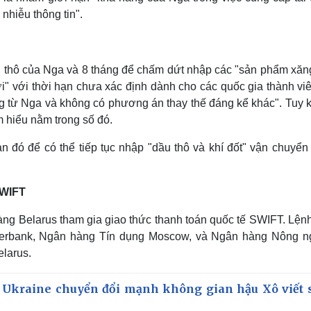
nhiễu thông tin".
thô của Nga và 8 tháng để chấm dứt nhập các "sản phẩm xăn
hời" với thời hạn chưa xác định dành cho các quốc gia thành v
ung từ Nga và không có phương án thay thế đáng kể khác". Tuy 
 hiểu nằm trong số đó.
 đó để có thể tiếp tục nhập "dầu thô và khí đốt" vận chuyển
SWIFT
ng Belarus tham gia giao thức thanh toán quốc tế SWIFT. Lện
berbank, Ngân hàng Tín dụng Moscow, và Ngân hàng Nông n
elarus.
 Ukraine chuyển đổi mạnh không gian hậu Xô viết 