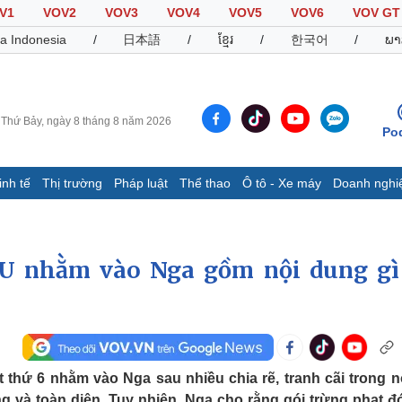
V1
VOV2
VOV3
VOV4
VOV5
VOV6
VOV GT
a Indonesia
/
日本語
/
ខ្មែរ
/
한국어
/
ພາ
Thứ Bảy, ngày 8 tháng 8 năm 2026
Po
inh tế
Thị trường
Pháp luật
Thể thao
Ô tô - Xe máy
Doanh nghi
Thế giới
Multimedia
K
Quan sát
Video
B
EU nhằm vào Nga gồm nội dung gì
Cuộc sống đó đây
Ảnh
K
Hồ sơ
E-Magazine
Infographic
Thể thao
Ô tô - Xe máy
D
 thứ 6 nhằm vào Nga sau nhiều chia rẽ, tranh cãi trong n
Bóng đá
Ô tô
T
g và toàn diện. Tuy nhiên, Nga cho rằng gói trừng phạt đ