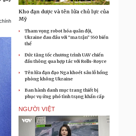
Doanh nghiệp 24h
Tin Công nghệ
Doanh nhân
Trải nghiệm
Kho đạn dược và tên lửa chủ lực của
ì cộng đồng
Chuyển đổi số
Mỹ
chính
Tham vọng robot hóa quân đội,
u lịch
Podcast
Ukraine đau đầu với “ma trận” 550 biến
Tư vấn
Câu chuyện thời sự
thể
Săn Tour
Đọc truyện đêm khuya
heck-in
Cửa sổ tình yêu
Đức tăng tốc chương trình UAV chiến
Kể chuyện cho bé
đấu thông qua hợp tác với Rolls-Royce
Hạt giống tâm hồn
Tên lửa đạn đạo Nga khoét sâu lỗ hổng
phòng không Ukraine
Ban hành danh mục trang thiết bị
phục vụ ứng phó tình trạng khẩn cấp
NGƯỜI VIỆT