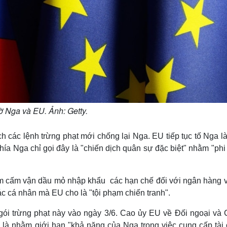
ờ Nga và EU. Ảnh: Getty.
các lệnh trừng phạt mới chống lại Nga. EU tiếp tục tố Nga là 
hía Nga chỉ gọi đây là "chiến dịch quân sự đặc biệt" nhằm "ph
gồm cấm vận dầu mỏ nhập khẩu các hạn chế đối với ngân hàng v
c cá nhân mà EU cho là "tội phạm chiến tranh".
gói trừng phạt này vào ngày 3/6. Cao ủy EU về Đối ngoại và 
y là nhằm giới hạn "khả năng của Nga trong việc cung cấp tài 