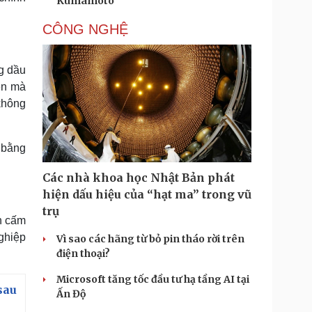
Kumamoto
CÔNG NGHỆ
g dầu
iên mà
không
 bằng
Các nhà khoa học Nhật Bản phát
hiện dấu hiệu của “hạt ma” trong vũ
trụ
h cấm
ghiệp
Vì sao các hãng từ bỏ pin tháo rời trên
điện thoại?
Microsoft tăng tốc đầu tư hạ tầng AI tại
sau
Ấn Độ