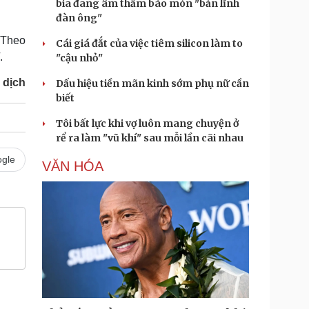
bia đang âm thầm bào mòn "bản lĩnh
đàn ông"
 Theo
Cái giá đắt của việc tiêm silicon làm to
.
"cậu nhỏ"
 dịch
Dấu hiệu tiền mãn kinh sớm phụ nữ cần
biết
Tôi bất lực khi vợ luôn mang chuyện ở
rể ra làm "vũ khí" sau mỗi lần cãi nhau
gle
VĂN HÓA