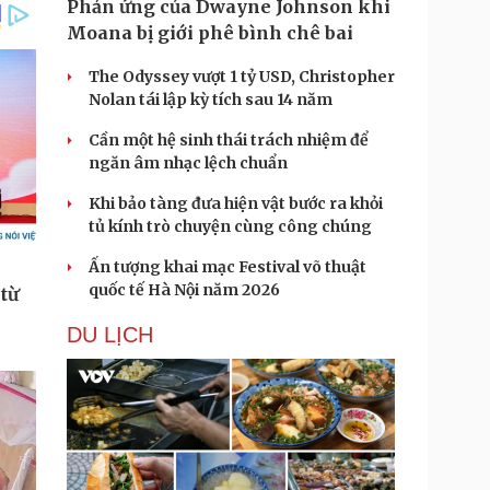
Phản ứng của Dwayne Johnson khi
Moana bị giới phê bình chê bai
The Odyssey vượt 1 tỷ USD, Christopher
Nolan tái lập kỳ tích sau 14 năm
Cần một hệ sinh thái trách nhiệm để
ngăn âm nhạc lệch chuẩn
Khi bảo tàng đưa hiện vật bước ra khỏi
tủ kính trò chuyện cùng công chúng
Ấn tượng khai mạc Festival võ thuật
quốc tế Hà Nội năm 2026
DU LỊCH