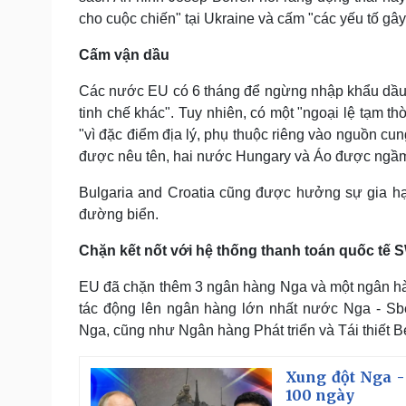
cho cuộc chiến" tại Ukraine và cấm "các yếu tố gây 
Cấm vận dầu
Các nước EU có 6 tháng để ngừng nhập khẩu dầu 
tinh chế khác". Tuy nhiên, có một "ngoại lệ tạm t
"vì đặc điểm địa lý, phụ thuộc riêng vào nguồn c
được nêu tên, hai nước Hungary và Áo được ngầm
Bulgaria and Croatia cũng được hưởng sự gia hạn
đường biển.
Chặn kết nốt với hệ thống thanh toán quốc tế 
EU đã chặn thêm 3 ngân hàng Nga và một ngân hà
tác động lên ngân hàng lớn nhất nước Nga - S
Nga, cũng như Ngân hàng Phát triển và Tái thiết B
Xung đột Nga -
100 ngày