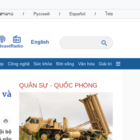
ສາລາວ
/
Русский
/
Español
/
ไทย
English
dcast
Radio
ệp
Công nghệ
Sức khỏe
Đời sống
Văn hóa
Giải trí
inh tế
Thị trường
QUÂN SỰ - QUỐC PHÒNG
ất động sản
Giá vàng
 và
hởi nghiệp
Tiêu dùng
Tỷ giá
Chứng khoán
Giá cà phê
oanh nghiệp
Công nghệ
ội bộ
hông tin doanh nghiệp
Sành điệu
ó gây