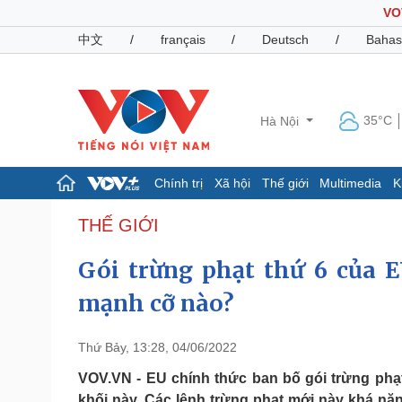
VO
中文
/
français
/
Deutsch
/
Bahas
35°C
Hà Nội
Chính trị
Xã hội
Thế giới
Multimedia
K
Chính trị
Xã hội
THẾ GIỚI
Đảng
Tin 24h
Gói trừng phạt thứ 6 của 
Tổ chức nhân sự
Dự báo thời tiết
Quốc hội
Giáo dục
mạnh cỡ nào?
Nhận diện sự thật
Dấu ấn VOV
Việc làm
Biển đảo
Thứ Bảy, 13:28, 04/06/2022
Pháp luật
Quân sự - Quốc phòng
VOV.VN - EU chính thức ban bố gói trừng phạt
Vụ án
Vũ khí
khối này. Các lệnh trừng phạt mới này khá nặn