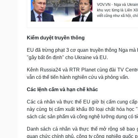
VOV.VN - Nga và Ukrain
khu vực từng là Liên X
viết cũng như xã hội, ch
Kiểm duyệt truyền thông
EU đã trừng phạt 3 cơ quan truyền thông Nga mà họ
"gây bất ổn định" cho Ukraine và EU.
Kênh Russia24 và RTR Planet cùng đài TV Centr
vẫn có thể tiến hành nghiên cứu và phỏng vấn.
Các lệnh cấm và hạn chế khác
Các cá nhân và thực thể EU giờ bị cấm cung cấp 
này cùng bị cấm xuất khẩu 80 loại chất hóa học 
sách các sản phẩm và công nghệ lưỡng dụng có t
Danh sách cá nhân và thực thể mở rộng sẽ bao g
quan chức chính phủ, công ty công nghiệp quốc 