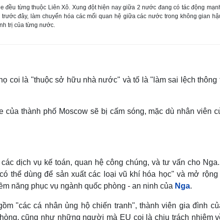
e đều từng thuộc Liên Xô. Xung đột hiện nay giữa 2 nước đang có tác động mạn
ô trước đây, làm chuyển hóa các mối quan hệ giữa các nước trong không gian h
ính trị của từng nước.
 coi là "thuộc sở hữu nhà nước" và tố là "làm sai lệch thông 
e của thành phố Moscow sẽ bị cấm sóng, mặc dù nhân viên c
các dịch vụ kế toán, quan hệ công chúng, và tư vấn cho Nga.
"có thể dùng để sản xuất các loại vũ khí hóa học" và mở rộng
iềm năng phục vụ ngành quốc phòng - an ninh của
Nga
.
ồm "các cá nhân ủng hộ chiến tranh", thành viên gia đình củ
phòng, cũng như những người mà EU coi là chịu trách nhiệm v